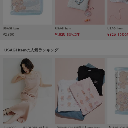
Mila Owen
ミラオーウェン
MOIGE
モワージュ
USAGI Item
USAGI Item
USAGI Item
¥2,860
¥1,925
¥825
50%OFF
50%O
MUCHA
ミュシャ
USAGI Itemの人気ランキング
NEW Balance
ニューバランス
nezu
ネズ
NIKE
ナイキ
NOWNS
ナウンス
null.
【WACOAL × USAGI ONLINE】サテンキャミワンピース
【USAGI ONLINE限定】foxy illustrationsTシャツ