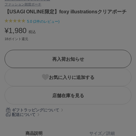
ファッション雑貨
ポーチ
ASICS
アシックス
【USAGI ONLINE限定】foxy illustrationsクリアポーチ
5.0 (2件のレビュー)
¥1,980
税込
Ballelite
バレリット
18ポイント還元
BANDOLIER
バンドリヤー
再入荷お知らせ
Barbour
バブアー
お気に入りに追加する
Beyond Closet
ビヨンドクローゼット
店舗在庫を見る
ギフトラッピングについて
Calvin Klein
配送について
カルバン・クライン
CELFORD
商品説明
サイズ／詳細
セルフォード