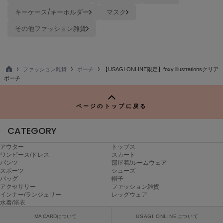
poláura
キーケース/キーホルダー
マスク
ポローラ
その他ファッション雑貨
PUMA
プーマ
ファッション雑貨
ポーチ
【USAGI ONLINE限定】foxy illustrationsクリア
TO
ポーチ
Reebok
P
リーボック
ページのトップに戻る
SALOMON
CATEGORY
サロモン
アウター
トップス
sanrio house
ワンピース/ドレス
スカート
サンリオハウス
パンツ
部屋着/ルームウェア
スポーツ
シューズ
バッグ
帽子
SESAME STREET MARKET
アクセサリー
ファッション雑貨
セサミストリートマーケット
インナー/ランジェリー
レッグウェア
水着/浴衣
SHAKA
MA CARDについて
USAGI ONLINEについて
シャカ