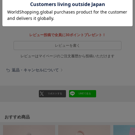
HUNTER
ハンター
参考になった
HOKA ONEONE
ホカ オネオネ
レビュー投稿で全員に30ポイントプレゼント！
レビューを書く
KEEN
キーン
レビューはマイページのご注文履歴から投稿いただけます
返品・キャンセルについて
LAATO
ラート
le
リポストする
LINEで送る
ル
le coq sportif
ルコックスポルティフ
おすすめ商品
LeSportsac
レスポートサック