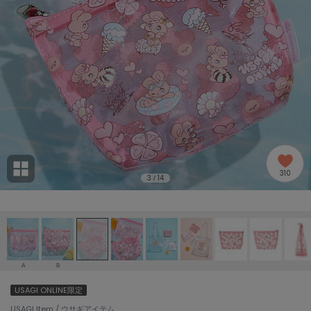
adidas
アディダス
(2005)
adidas by Stella McCartney
アディダス バイ ステラマッカートニー
916)
ALLISON BROWN
アリソンブラウン
07)
amabro
アマブロ
リー (664)
Ame no chi Hare
310
アメノチハレ
3
14
/
ョン雑貨 (865)
AMOMMA
アモマ
/ランジェリー (127)
ánuans
ェア (121)
アニュアンス
A
B
ànuke
USAGI ONLINE限定
 (124)
アンヌーク
USAGI Item / ウサギアイテム