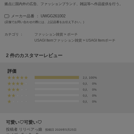
EIMY ISTOIRE
拠点に国内外の広告、ファッションブランド、雑誌等へ作品提供を行う。
エイミー イストワール
メーカー品番 ： UWGG261002
emmi
エミ
(店舗でお問い合わせの際には、上記品番をお伝え下さい。)
カテゴリ ：
ファッション雑貨
>
ポーチ
emmi atelier
エミ アトリエ
USAGI Itemファッション雑貨
>
USAGI Itemポーチ
emmi yoga
2 件のカスタマーレビュー
エミヨガ
ETRÉ TOKYO
評価
エトレトウキョウ
2人
100%
0人
0%
ey
0人
0%
アイ
0人
0%
0人
0%
FILA
フィラ
可愛い♡可愛い♡
投稿者 リリベアっ娘
投稿日 2026年5月25日
FRAY I.D