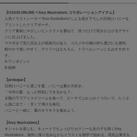
【USAGI ONLINE × foxy illustrations コラボレーションアイテム】
célon
セロン
人気イラストレーター“foxy illustrations”による描き下ろしの日焼けバニーを
プリントしたクリアポーチ。
Clarks Premium
クリア素材にやさしいピンクラメを重ねて、持つだけで気分が上がるデザイ
クラークス
ンに仕上げました。
マチ付きで見た目以上の収納力があり、コスメや小物の持ち運びにも便利。
CODE A
軽やかで使いやすく、デイリーはもちろん、トラベルシーンにもおすすめで
コードエー
す。
A-ワンポイント
COLE HAAN
B-総柄
コール ハーン
【prologue】
CONVERSE
日焼けバニーと過ごす夏。バニーは夏が大好き。
コンバース
「今年の夏、もっと特別にできるかな？」
太陽の下でアイスクリームを食べて、ビーチでぷかぷかくつろいで、たくさ
ん旅に出て・・甘くて弾ける毎日。
DANSKIN
バニーと一緒に、夏のキラキラを集めよう。
ダンスキン
【foxy illustrations】
オシャレを楽しむ、キュートでちょっぴりセクシーな女の子を描くfoxy
illustrations。海外に移り住みながらイラストを独学で始める。現在は東京を