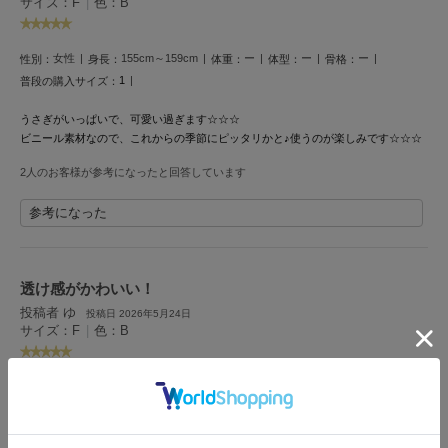
サイズ：F
|
色：B
フレイアイディー
FURFUR
ファーファー
女性
155cm～159cm
ー
ー
ー
性別：
身長：
体重：
体型：
骨格：
1
普段の購入サイズ：
うさぎがいっぱいで、可愛い過ぎます☆☆☆
gelato pique
ビニール素材なので、これからの季節にピッタリかと♪︎
使うのが楽しみです☆☆☆
ジェラート ピケ
2人のお客様が参考になったと回答しています
GELATO PIQUE CAT&DOG
ジェラート ピケ キャットアンドドッグ
参考になった
gelato pique Sleep
ジェラート ピケ スリープ
透け感がかわいい！
GRAMICCI
投稿者 ゆ
投稿日 2026年5月24日
グラミチ
サイズ：F
|
色：B
女性
150cm～154cm
ー
ー
ー
性別：
身長：
体重：
体型：
骨格：
Henon.
へノン
総柄でウサギがいるのが本当にかわいい
ラメがあるのもかわいい
使いやすくて万能アイテムです！