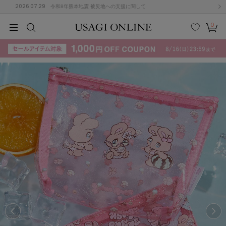
2026.07.29
令和8年熊本地震 被災地への支援に関して
0
MEN
MEN
KIDS
KIDS
BABY
BABY
BEAUTY
BEAUTY
LIFE STYLE
LIFE STYLE
検索
お気
カー
に入
ト
り
(715)
(3074)
B
C
D
E
F
G
I
J
K
L
M
N
ス/ドレス (1179)
P
Q
R
S
T
U
(570)
その
W
X
Y
Z
他
890)
ルームウェア (535)
ACYM
アシーム
(121)