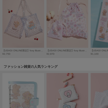
LILY BROWN
リリーブラウン
LILY BROWN Lingerie
リリーブラウンランジェリー
LITTLE UNION TOKYO
リトルユニオン トウキョウ
【USAGI ONLINE限定】foxy illustrationsクリアトートバック
【USAGI ONLINE限定】foxy illustrations巾着2点セット
¥2,750
¥2,970
¥1,100
made of Organics
メイドオブオーガニクス
ファッション雑貨の人気ランキング
MICHU COQUETTE
ミチュ コケット
MIESROHE
ミースロエ
miies miim
ミーエスミーム