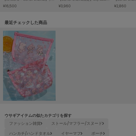
ヌル
¥16,500
¥3,960
¥2,860
関連記事
最近チェックした商品
On
オン
Onitsuka Tiger
オニツカ タイガー
ORGUE
オルグ
ORR
オル
PATRICK
パトリック
ウサギアイテムの似たカテゴリを探す
ファッション雑貨
ストール/マフラー/スヌード
Philly chocolate
フィリーチョコレート
ハンカチ/ハンドタオル
イヤーマフ
ポーチ