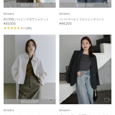
SOLD OUT
SOLD OUT
ASICS
アシックス
ánuans
ánuans
ECOPELパイピングボアジャケット
リバーウールミドルトレンチコート
¥33,000
¥46,200
Ballelite
4.7 (3件)
バレリット
BANDOLIER
バンドリヤー
Barbour
バブアー
Beyond Closet
ビヨンドクローゼット
Calvin Klein
カルバン・クライン
SOLD OUT
CELFORD
ánuans
ánuans
セルフォード