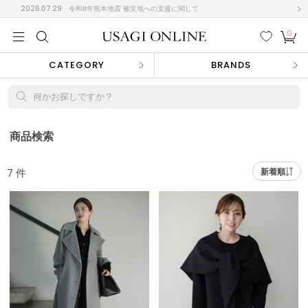
2026.07.29
令和8年熊本地震 被災地への支援に関して
0
MEN
MEN
KIDS
KIDS
BABY
BABY
BEAUTY
BEAUTY
LIFE STYLE
LIFE STYLE
検索
お気
カー
CATEGORY
BRANDS
に入
ト
り
(710)
何かお探しですか？
(3054)
B
C
D
E
F
G
商品検索
I
J
K
L
M
N
ス/ドレス (1169)
7
件
新着順
P
Q
R
S
T
U
(568)
その
W
X
Y
Z
他
887)
ルームウェア (541)
ACYM
アシーム
(121)