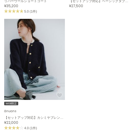
リバーウールショートコート
【セットアップ対応】ベーシックダブルジャケット
¥35,200
¥27,500
célon
5.0 (1件)
セロン
Clarks Premium
クラークス
CODE A
コードエー
COLE HAAN
コール ハーン
CONVERSE
コンバース
WEB限定
DANSKIN
ダンスキン
ánuans
【セットアップ対応】カシミヤブレンドノーカラーニットジャケット
¥22,000
4.0 (1件)
EIMY ISTOIRE