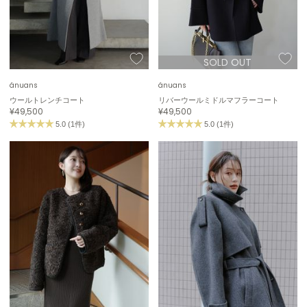
adidas
アディダス
(2008)
adidas by Stella McCartney
アディダス バイ ステラマッカートニー
SOLD OUT
916)
ánuans
ánuans
ALLISON BROWN
アリソンブラウン
06)
ウールトレンチコート
リバーウールミドルマフラーコート
¥49,500
¥49,500
5.0 (1件)
5.0 (1件)
amabro
アマブロ
リー (665)
Ame no chi Hare
ョン雑貨 (861)
アメノチハレ
AMOMMA
/ランジェリー (127)
アモマ
ánuans
ェア (121)
アニュアンス
 (124)
ànuke
アンヌーク