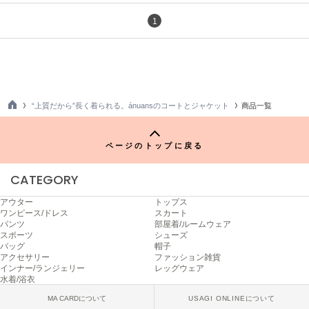
エイミー イストワール
1
emmi
エミ
emmi atelier
エミ アトリエ
“上質だから”長く着られる。ánuansのコートとジャケット
商品一覧
emmi yoga
TO
エミヨガ
P
ページのトップに戻る
ETRÉ TOKYO
エトレトウキョウ
CATEGORY
ey
アイ
アウター
トップス
ワンピース/ドレス
スカート
パンツ
部屋着/ルームウェア
スポーツ
シューズ
バッグ
帽子
FILA
アクセサリー
ファッション雑貨
フィラ
インナー/ランジェリー
レッグウェア
水着/浴衣
FRAY I.D
MA CARDについて
USAGI ONLINEについて
フレイアイディー