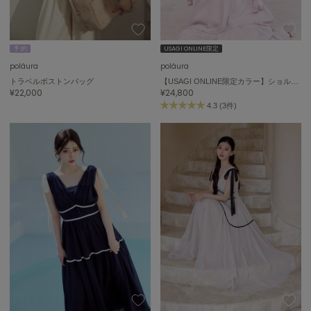
ASICS
アシックス
予 約
USAGI ONLINE限定
poláura
poláura
Ballelite
トラベルボストンバッグ
【USAGI ONLINE限定カラー】ショルダーリボンシフォンワンピース
バレリット
¥22,000
¥24,800
4.3 (3件)
BANDOLIER
バンドリヤー
Barbour
バブアー
Beyond Closet
ビヨンドクローゼット
Calvin Klein
カルバン・クライン
CELFORD
セルフォード