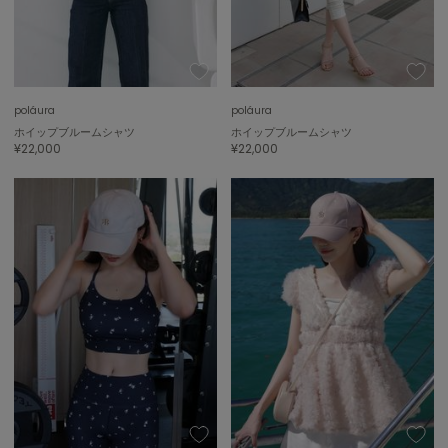
ミラオーウェン
MOIGE
モワージュ
MUCHA
poláura
poláura
ミュシャ
ホイップブルームシャツ
ホイップブルームシャツ
¥22,000
¥22,000
NEW Balance
ニューバランス
nezu
ネズ
NIKE
ナイキ
NOWNS
ナウンス
null.
ヌル