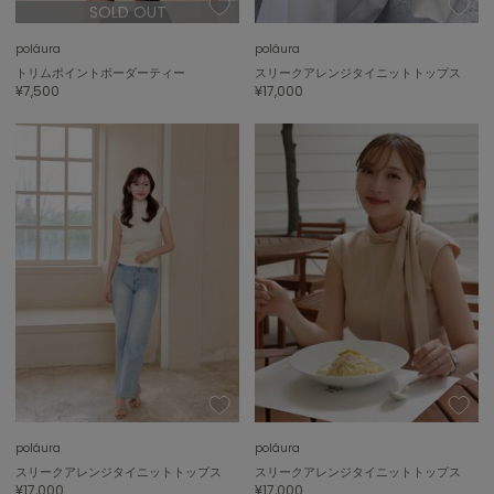
トゥデイフル
SOLD OUT
poláura
poláura
TSURU by Mariko Oikawa
ツルバイマリコオイカワ
トリムポイントボーダーティー
スリークアレンジタイニットトップス
¥7,500
¥17,000
UGG
アグ
UNDERSON UNDERSON
アンダーソン アンダーソン
un/neu
アンノイ
URBAN RESEARCH ROSSO
アーバンリサーチ ロッソ
USAGI Books
ウサギブックス
poláura
poláura
USAGI Gallery
スリークアレンジタイニットトップス
スリークアレンジタイニットトップス
ウサギギャラリー
¥17,000
¥17,000