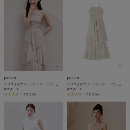
ハンター
HOKA ONEONE
ホカ オネオネ
KEEN
キーン
LAATO
ラート
poláura
poláura
le
クリスタルプリーツティアードワンピース
クリスタルプリーツティアードワンピース
ル
¥25,000
¥25,000
4.0 (1件)
4.0 (1件)
le coq sportif
ルコックスポルティフ
LeSportsac
レスポートサック