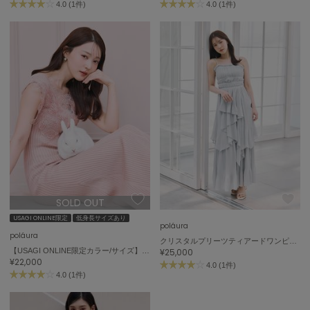
4.0 (1件)
4.0 (1件)
FURFUR
ファーファー
gelato pique
ジェラート ピケ
GELATO PIQUE CAT&DOG
ジェラート ピケ キャットアンドドッグ
gelato pique Sleep
ジェラート ピケ スリープ
SOLD OUT
GRAMICCI
グラミチ
USAGI ONLINE限定
低身長サイズあり
poláura
poláura
クリスタルプリーツティアードワンピース
【USAGI ONLINE限定カラー/サイズ】レースフリルニットワンピース
¥25,000
¥22,000
Henon.
4.0 (1件)
へノン
4.0 (1件)
HUNTER