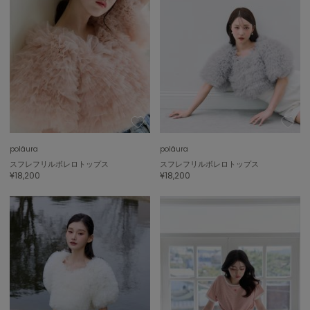
Sneakers by emmi
スニーカーズ バイ エミ
Snow Peak
スノーピーク
SNIDEL
スナイデル
SNIDEL HOME
スナイデル ホーム
poláura
poláura
SOFER
スフレフリルボレロトップス
スフレフリルボレロトップス
ソフェル
¥18,200
¥18,200
SOMEWHERE BUTTER.
サムウェアバター
SORIN
ソリン
Stylevoice for xxx
スタイルヴォイスフォー