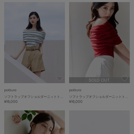
ポローラ
PUMA
プーマ
Reebok
リーボック
SALOMON
サロモン
SOLD OUT
sanrio house
サンリオハウス
poláura
poláura
ソフトラップオフショルダーニットトップ
ソフトラップオフショルダーニットトップ
SESAME STREET MARKET
¥16,000
¥16,000
セサミストリートマーケット
SHAKA
シャカ