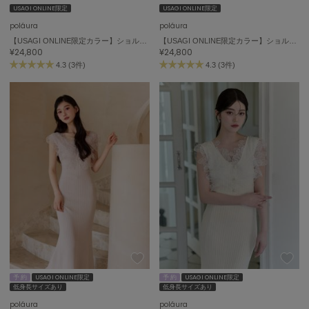
USAGI ONLINE限定
USAGI ONLINE限定
célon
poláura
poláura
セロン
【USAGI ONLINE限定カラー】ショルダーリボンシフォンワンピース
【USAGI ONLINE限定カラー】ショルダーリボンシフォンワンピース
¥24,800
¥24,800
Clarks Premium
4.3 (3件)
4.3 (3件)
クラークス
CODE A
コードエー
COLE HAAN
コール ハーン
CONVERSE
コンバース
DANSKIN
ダンスキン
予 約
USAGI ONLINE限定
予 約
USAGI ONLINE限定
低身長サイズあり
低身長サイズあり
EIMY ISTOIRE
poláura
poláura