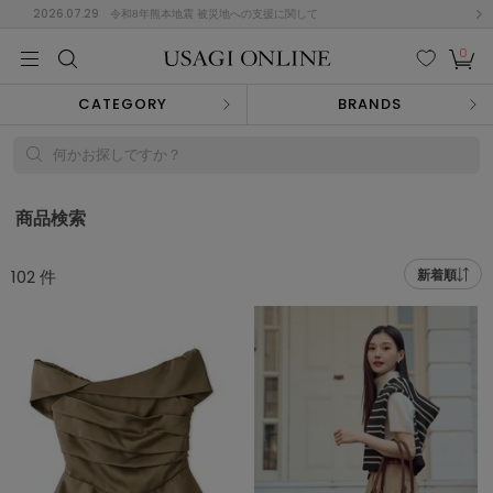
2026.07.29
令和8年熊本地震 被災地への支援に関して
0
MEN
MEN
KIDS
KIDS
BABY
BABY
BEAUTY
BEAUTY
LIFE STYLE
LIFE STYLE
検索
お気
カー
CATEGORY
BRANDS
に入
ト
り
(715)
何かお探しですか？
(3074)
B
C
D
E
F
G
商品検索
I
J
K
L
M
N
ス/ドレス (1179)
102
件
新着順
P
Q
R
S
T
U
(570)
その
W
X
Y
Z
他
890)
ルームウェア (535)
ACYM
アシーム
(121)