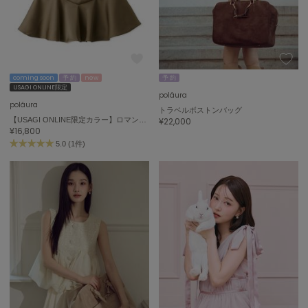
adidas
アディダス
(2005)
adidas by Stella McCartney
アディダス バイ ステラマッカートニー
916)
coming soon
予 約
new
予 約
ALLISON BROWN
USAGI ONLINE限定
poláura
アリソンブラウン
07)
poláura
トラベルボストンバッグ
【USAGI ONLINE限定カラー】ロマンティックサテンぺプラムトップス
¥22,000
amabro
¥16,800
アマブロ
リー (664)
5.0 (1件)
Ame no chi Hare
ョン雑貨 (865)
アメノチハレ
AMOMMA
/ランジェリー (127)
アモマ
ánuans
ェア (121)
アニュアンス
 (124)
ànuke
アンヌーク