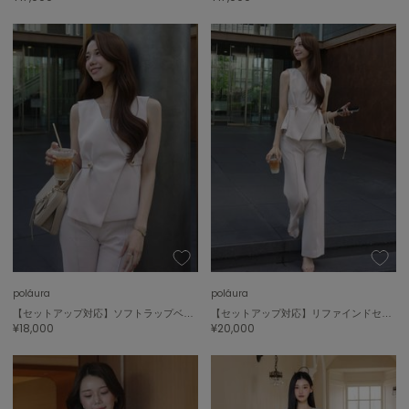
USAGI Gift
ウサギギフト
USAGI Item
ウサギアイテム
USAGI Vintage
ウサギヴィンテージ
VEJA
ヴェジャ
poláura
poláura
【セットアップ対応】ソフトラップベルトジレ
【セットアップ対応】リファインドセミフレアラインパンツ
¥18,000
¥20,000