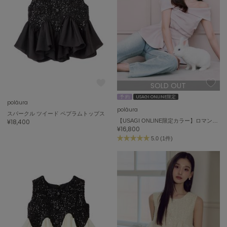
SOLD OUT
予 約
USAGI ONLINE限定
poláura
poláura
スパークル ツイード ペプラムトップス
¥18,400
【USAGI ONLINE限定カラー】ロマンティックサテンぺプラムトップス
¥16,800
5.0 (1件)