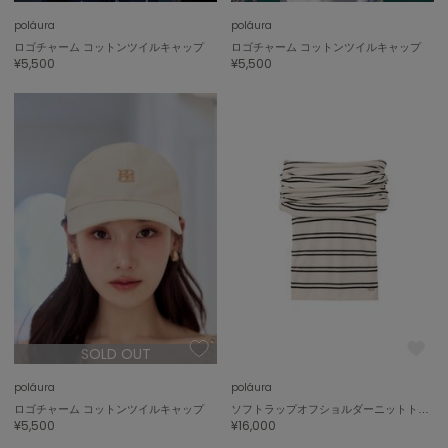
poláura
poláura
ロゴチャーム コットンツイルキャップ
ロゴチャーム コットンツイルキャップ
On
¥5,500
¥5,500
オン
Onitsuka Tiger
オニツカ タイガー
ORGUE
オルグ
ORR
オル
PATRICK
パトリック
SOLD OUT
Philly chocolate
poláura
poláura
フィリーチョコレート
ロゴチャーム コットンツイルキャップ
ソフトラップオフショルダーニットトップ
¥5,500
¥16,000
poláura