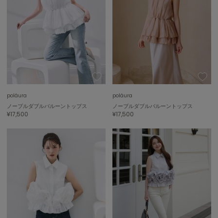
LILY BROWN
リリーブラウン
LILY BROWN Lingerie
リリーブラウンランジェリー
LITTLE UNION TOKYO
リトルユニオン トウキョウ
poláura
poláura
made of Organics
ノーブルダブルバルーントップス
ノーブルダブルバルーントップス
メイドオブオーガニクス
¥17,500
¥17,500
MICHU COQUETTE
ミチュ コケット
MIESROHE
ミースロエ
miies miim
ミーエスミーム
Mila Owen