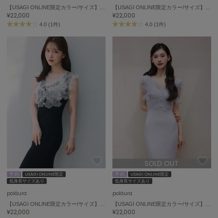
エイミー イストワール
【USAGI ONLINE限定カラー/サイズ】レースフリルニットワンピース
【USAGI ONLINE限定カラー/サイズ】レースフリルニットワンピース
¥22,000
¥22,000
emmi
4.0 (1件)
4.0 (1件)
エミ
emmi atelier
エミ アトリエ
emmi yoga
エミヨガ
ETRÉ TOKYO
エトレトウキョウ
ey
アイ
SOLD OUT
予 約
USAGI ONLINE限定
予 約
USAGI ONLINE限定
FILA
低身長サイズあり
低身長サイズあり
フィラ
poláura
poláura
【USAGI ONLINE限定カラー/サイズ】レースフリルニットワンピース
【USAGI ONLINE限定カラー/サイズ】レースフリルニットワンピース
FRAY I.D
¥22,000
¥22,000
フレイアイディー