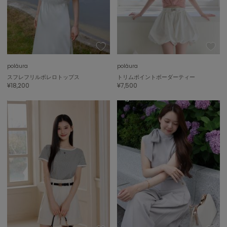
SUICOKE
スイコック
SUPERGA
スペルガ
swanë
poláura
poláura
スワネ
スフレフリルボレロトップス
トリムポイントボーダーティー
¥18,200
¥7,500
TAW&TOE
トーアンドトー
TEVA
テバ
The Barnnet
ザバーネット
THE NORTH FACE
ザ・ノース・フェイス
TODAYFUL