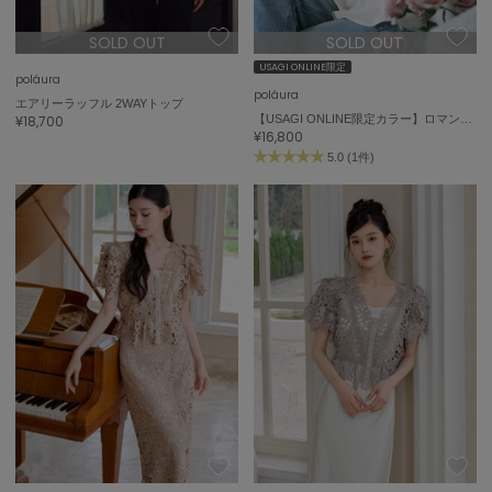
SOLD OUT
SOLD OUT
USAGI ONLINE限定
poláura
poláura
エアリーラッフル 2WAYトップ
¥18,700
【USAGI ONLINE限定カラー】ロマンティックサテンぺプラムトップス
¥16,800
5.0 (1件)