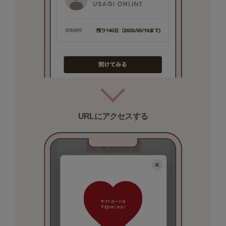
poláura
ポローラ
PUMA
プーマ
Reebok
リーボック
URLにアクセスする
SALOMON
サロモン
sanrio house
サンリオハウス
SESAME STREET MARKET
セサミストリートマーケット
SHAKA
シャカ