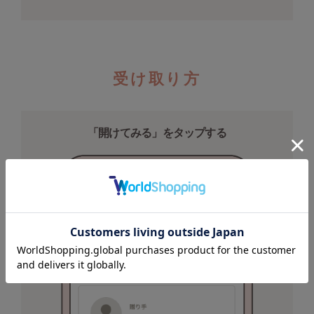
ヌル
On
オン
受け取り方
Onitsuka Tiger
オニツカ タイガー
「開けてみる」をタップする
ORGUE
オルグ
ORR
オル
PATRICK
パトリック
Philly chocolate
フィリーチョコレート