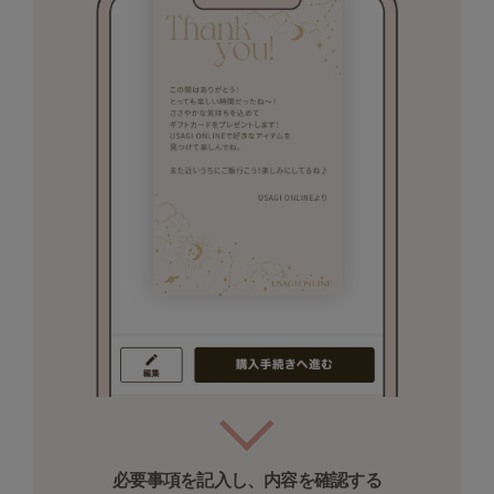
HUNTER
ハンター
HOKA ONEONE
ホカ オネオネ
KEEN
キーン
LAATO
ラート
le
ル
le coq sportif
ルコックスポルティフ
LeSportsac
レスポートサック
必要事項を記入し、内容を確認する