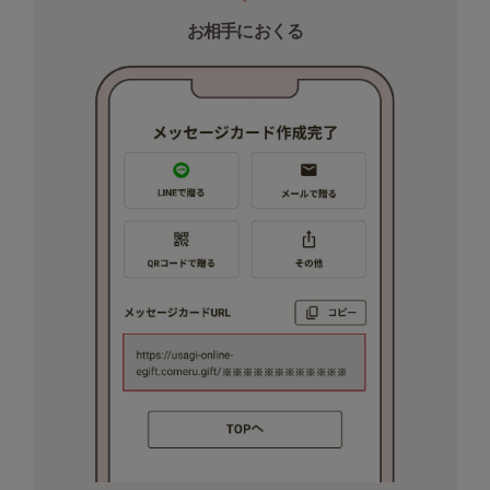
Mila Owen
ミラオーウェン
お相手におくる
MOIGE
モワージュ
MUCHA
ミュシャ
NEW Balance
ニューバランス
nezu
ネズ
NIKE
ナイキ
NOWNS
ナウンス
null.