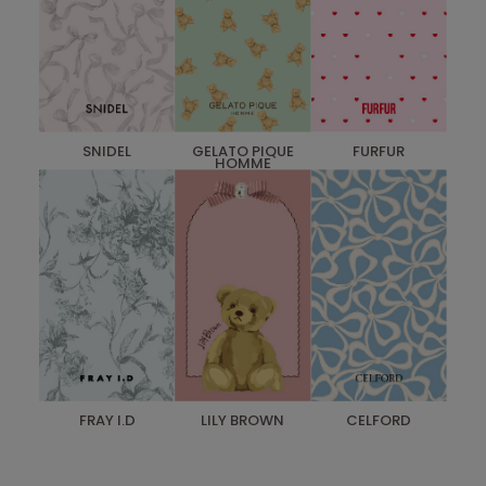
SNIDEL
GELATO PIQUE
FURFUR
HOMME
FRAY I.D
LILY BROWN
CELFORD