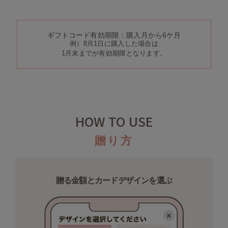
EIMY ISTOIRE
エイミー イストワール
emmi
ギフトコード有効期限：購入月から6ケ月
エミ
例）8月1日に購入した場合は
1月末までが有効期限となります。
emmi atelier
エミ アトリエ
emmi yoga
エミヨガ
HOW TO USE
ETRÉ TOKYO
エトレトウキョウ
贈り方
ey
アイ
贈る金額とカードデザインを選ぶ
FILA
フィラ
FRAY I.D