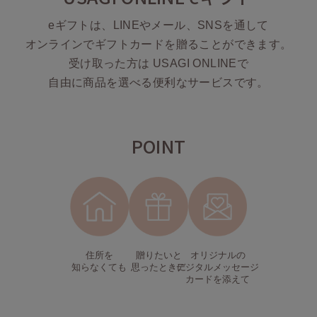
ASICS
eギフトは、LINEやメール、SNSを通して
アシックス
オンラインでギフトカードを贈ることができます。
受け取った方は USAGI ONLINEで
Ballelite
自由に商品を選べる便利なサービスです。
バレリット
BANDOLIER
バンドリヤー
POINT
Barbour
バブアー
Beyond Closet
ビヨンドクローゼット
住所を
贈りたいと
オリジナルの
Calvin Klein
知らなくても
思ったときに
デジタルメッセージ
カルバン・クライン
カードを添えて
CELFORD
セルフォード