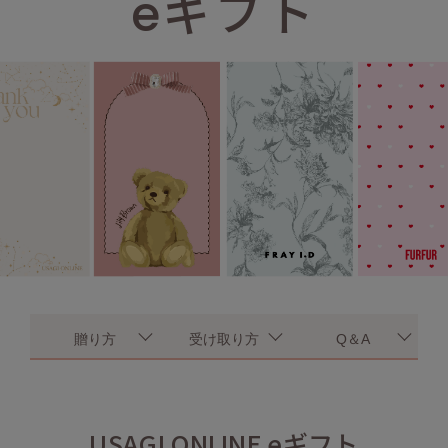
eギフト
adidas
アディダス
(1996)
adidas by Stella McCartney
アディダス バイ ステラマッカートニー
893)
ALLISON BROWN
アリソンブラウン
98)
amabro
アマブロ
リー (663)
Ame no chi Hare
アメノチハレ
ョン雑貨 (858)
AMOMMA
アモマ
/ランジェリー (127)
贈り方
受け取り方
Q＆A
ánuans
ェア (119)
アニュアンス
ànuke
 (124)
アンヌーク
USAGI ONLINE eギフト