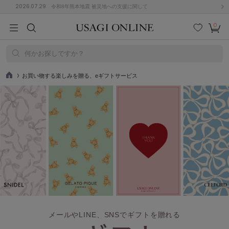
2026.07.29
令和8年熊本地震 被災地への支援に関して
0
MEN
MEN
KIDS
KIDS
BABY
BABY
BEAUTY
BEAUTY
LIFE STYLE
LIFE STYLE
検索
お気
カー
に入
ト
何かお探しですか？
り
(684)
お買い物する楽しみを贈る、eギフトサービス
TO
P
(2928)
B
C
D
E
F
G
I
J
K
L
M
N
ス/ドレス (1145)
P
Q
R
S
T
U
(546)
その
W
X
Y
Z
他
850)
ルームウェア (535)
ACYM
メールやLINE、SNSでギフトを贈れる
アシーム
(121)