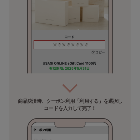
SUICOKE
スイコック
SUPERGA
スペルガ
swanë
スワネ
TAW&TOE
トーアンドトー
TEVA
テバ
商品決済時、クーポン利用「利用する」を選択し
コードを入力して完了！
The Barnnet
ザバーネット
THE NORTH FACE
ザ・ノース・フェイス