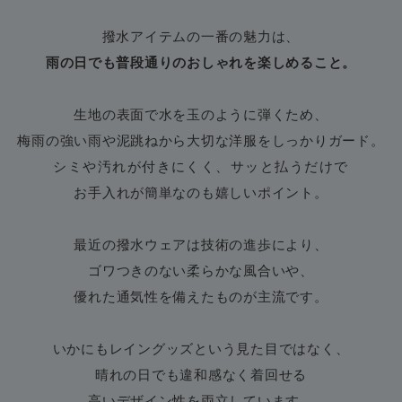
フレイアイディー
撥水アイテムの一番の魅力は、
FURFUR
ファーファー
雨の日でも普段通りのおしゃれを楽しめること。
生地の表面で水を玉のように弾くため、
gelato pique
ジェラート ピケ
梅雨の強い雨や泥跳ねから大切な洋服をしっかりガード。
シミや汚れが付きにくく、サッと払うだけで
GELATO PIQUE CAT&DOG
ジェラート ピケ キャットアンドドッグ
お手入れが簡単なのも嬉しいポイント。
gelato pique Sleep
ジェラート ピケ スリープ
最近の撥水ウェアは技術の進歩により、
ゴワつきのない柔らかな風合いや、
GRAMICCI
グラミチ
優れた通気性を備えたものが主流です。
いかにもレイングッズという見た目ではなく、
Henon.
へノン
晴れの日でも違和感なく着回せる
高いデザイン性を両立しています。