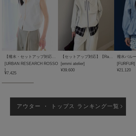
LILY BROWN
リリーブラウン
LILY BROWN Lingerie
リリーブラウンランジェリー
LITTLE UNION TOKYO
リトルユニオン トウキョウ
【撥水・セットアップ対応】パフスリーブブラウス
【セットアップ対応】【Raintive】 eco 防水ブルゾン
撥水バル
[
URBAN RESEARCH ROSSO
[
emmi atelier
]
[
FURFUR
]
]
¥39,600
¥21,120
made of Organics
¥7,425
メイドオブオーガニクス
MICHU COQUETTE
ミチュ コケット
MIESROHE
アウター ・ トップス ランキング一覧
ミースロエ
miies miim
ミーエスミーム