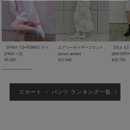
poláura
ポローラ
PUMA
プーマ
【FRAY I.D×PUMA】ナイロンショートパンツ／UVカット・撥水
エアリーギャザーフロントジップスカート/撥水/ハンドウォッシャブル
Reebok
リーボック
[
FRAY I.D
]
[
emmi atelier
]
[
MIESRO
¥5,500
¥12,540
¥16,720
SALOMON
サロモン
sanrio house
スカート ・ パンツ ランキング一覧
サンリオハウス
SESAME STREET MARKET
セサミストリートマーケット
SHAKA
シャカ