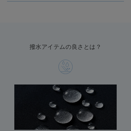
EIMY ISTOIRE
エイミー イストワール
emmi
エミ
emmi atelier
エミ アトリエ
撥水アイテムの良さとは？
emmi yoga
エミヨガ
ETRÉ TOKYO
エトレトウキョウ
ey
アイ
FILA
フィラ
FRAY I.D