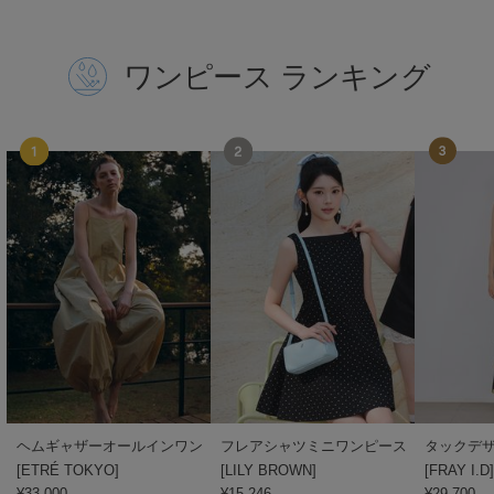
Mila Owen
ミラオーウェン
ワンピース ランキング
MOIGE
モワージュ
MUCHA
ミュシャ
NEW Balance
ニューバランス
nezu
ネズ
NIKE
ナイキ
NOWNS
ナウンス
ヘムギャザーオールインワン
フレアシャツミニワンピース
[
ETRÉ TOKYO
]
[
LILY BROWN
]
[
FRAY I.D
null.
¥33,000
¥15,246
¥29,700