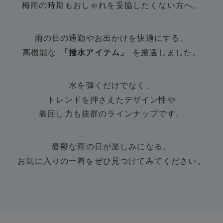
梅雨の時期もおしゃれを妥協したくない方へ。
ASICS
アシックス
雨の日の通勤やお出かけを快適にする、
高機能な
「撥水アイテム」
を厳選しました。
Ballelite
バレリット
BANDOLIER
水を弾くだけでなく、
バンドリヤー
トレンドを押さえたデザイン性や
Barbour
着回し力も抜群のラインナップです。
バブアー
Beyond Closet
憂鬱な雨の日が楽しみになる、
ビヨンドクローゼット
お気に入りの一着をぜひ見つけてみてください。
Calvin Klein
カルバン・クライン
CELFORD
セルフォード