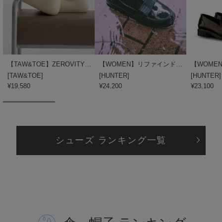
TODAYFUL
トゥデイフル
TSURU by Mariko Oikawa
ツルバイマリコオイカワ
【TAW&TOE】ZEROVITY Murff
【WOMEN】リファインドボウグロスぺ二－ローファー
[
TAW&TOE
]
[
HUNTER
]
[
HUNTER
]
¥19,580
¥24,200
¥23,100
UGG
アグ
UNDERSON UNDERSON
アンダーソン アンダーソン
シューズ ランキング一覧
un/neu
アンノイ
URBAN RESEARCH ROSSO
アーバンリサーチ ロッソ
USAGI Books
ウサギブックス