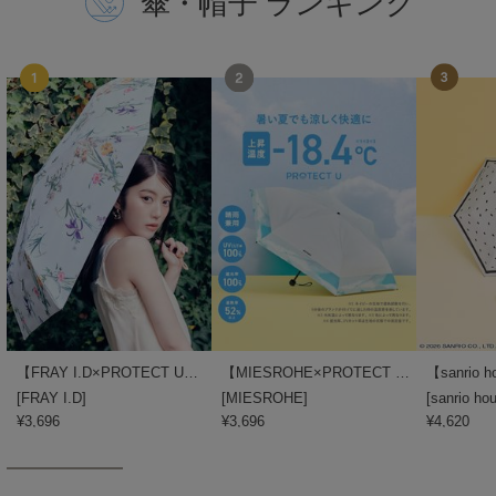
傘・帽子 ランキング
USAGI Gallery
ウサギギャラリー
USAGI Gift
ウサギギフト
USAGI Item
ウサギアイテム
USAGI Vintage
ウサギヴィンテージ
VEJA
ヴェジャ
【FRAY I.D×PROTECT U】晴雨兼用折り畳み日傘
【MIESROHE×PROTECT U】晴雨兼用折り畳み日傘
[
FRAY I.D
]
[
MIESROHE
]
[
sanrio ho
¥3,696
¥3,696
¥4,620