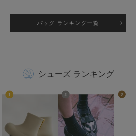
SUICOKE
スイコック
バッグ ランキング一覧
SUPERGA
スペルガ
swanë
スワネ
シューズ ランキング
TAW&TOE
トーアンドトー
TEVA
テバ
The Barnnet
ザバーネット
THE NORTH FACE
ザ・ノース・フェイス