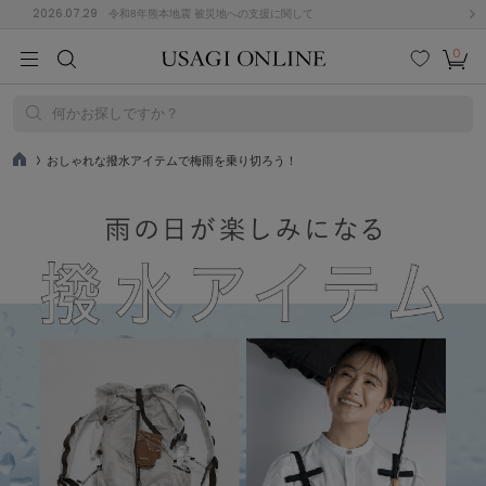
2026.07.29
令和8年熊本地震 被災地への支援に関して
0
MEN
MEN
KIDS
KIDS
BABY
BABY
BEAUTY
BEAUTY
LIFE STYLE
LIFE STYLE
検索
お気
カー
に入
ト
何かお探しですか？
り
(715)
おしゃれな撥水アイテムで梅雨を乗り切ろう！
TO
P
(3074)
B
C
D
E
F
G
I
J
K
L
M
N
ス/ドレス (1179)
P
Q
R
S
T
U
(570)
その
W
X
Y
Z
他
890)
ルームウェア (535)
ACYM
アシーム
(121)