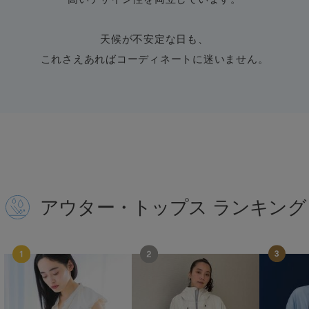
HUNTER
ハンター
天候が不安定な日も、
HOKA ONEONE
ホカ オネオネ
これさえあればコーディネートに迷いません。
KEEN
キーン
LAATO
ラート
アウター・トップス ランキング
le
ル
le coq sportif
ルコックスポルティフ
LeSportsac
レスポートサック