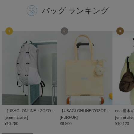
バッグ ランキング
Sneakers by emmi
スニーカーズ バイ エミ
Snow Peak
スノーピーク
SNIDEL
スナイデル
SNIDEL HOME
スナイデル ホーム
SOFER
ソフェル
SOMEWHERE BUTTER.
サムウェアバター
【USAGI ONLINE・ZOZO限定カラーあり】パッカブルバックパック/撥水
【USAGI ONLINE/ZOZOTOWN限定】撥水ナイロンキャリーオントート
SORIN
ソリン
[
emmi atelier
]
[
FURFUR
]
[
emmi atel
¥10,780
¥8,800
¥10,120
Stylevoice for xxx
スタイルヴォイスフォー