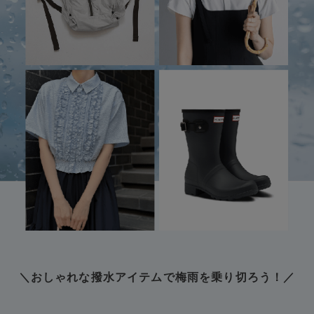
adidas
アディダス
(2005)
adidas by Stella McCartney
アディダス バイ ステラマッカートニー
916)
ALLISON BROWN
アリソンブラウン
07)
amabro
アマブロ
リー (664)
Ame no chi Hare
アメノチハレ
ョン雑貨 (865)
AMOMMA
アモマ
/ランジェリー (127)
ánuans
ェア (121)
アニュアンス
＼おしゃれな撥水アイテムで梅雨を乗り切ろう！／
ànuke
 (124)
アンヌーク