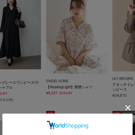
LILY BROWN
SNIDEL HOME
ングレースワンピース/マ
アタッチドレ
【HealingLight】開襟シャツ
シャブル
ンピース
¥6,237
30%OFF
%OFF
¥24,970
5.0 (1件)
sale
sale
サステナ