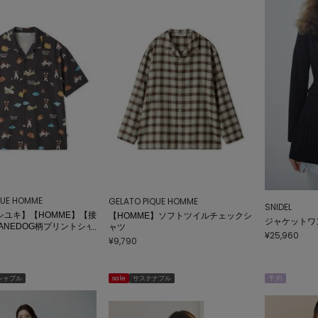
QUE HOMME
GELATO PIQUE HOMME
SNIDEL
シユキ】【HOMME】【接
【HOMME】ソフトツイルチェックシ
ジャケットワ
ANEDOG柄プリントシャ
ャツ
¥25,960
¥9,790
シャブル
sale
サステナブル
予 約