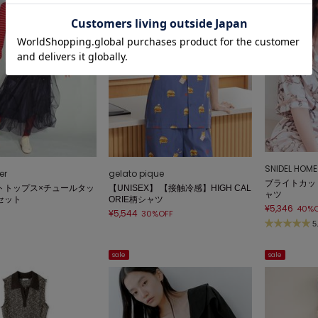
SNIDEL HOME
er
gelato pique
ブライトカッ
トトップス×チュールタッ
【UNISEX】 【接触冷感】HIGH CAL
ャツ
セット
ORIE柄シャツ
¥5,346
40%O
¥5,544
30%OFF
5
sale
sale