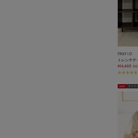
FRAY I.D
トレンチデ
¥14,465
50
sale
サステ