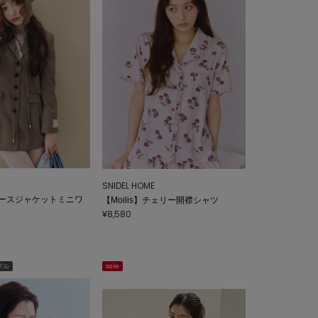
SNIDEL HOME
ースジャケットミニワ
【Moilis】チェリー開襟シャツ
¥8,580
ブル
sale