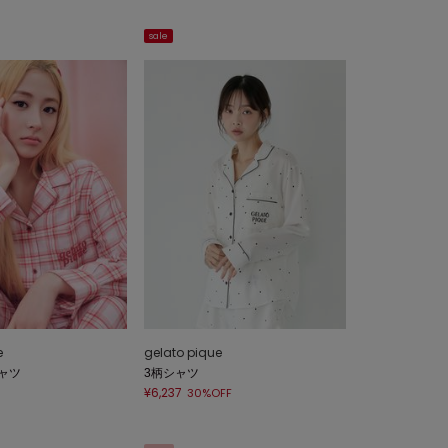
sale
e
gelato pique
ャツ
3柄シャツ
¥6,237
30%OFF