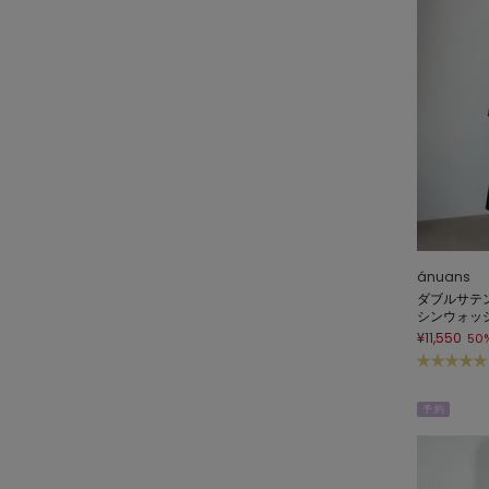
ánuans
ダブルサテ
シンウォッ
¥11,550
50
予 約