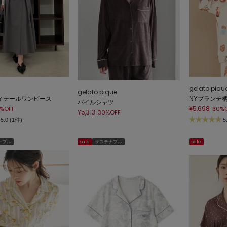
gelato piqu
gelato pique
ィテールワンピース
NYブランチ
パイルシャツ
¥5,698
%OFF
30%
¥5,313
30%OFF
5.0 (1件)
5
ナブル
sale
サステナブル
sale