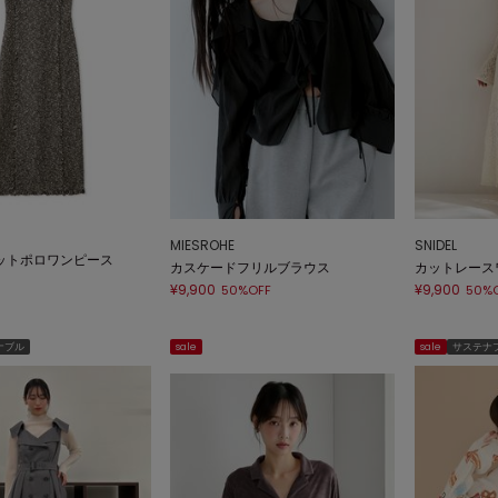
MIESROHE
SNIDEL
ットポロワンピース
カスケードフリルブラウス
カットレース
¥9,900
¥9,900
50%OFF
50%
ナブル
sale
sale
サステナ