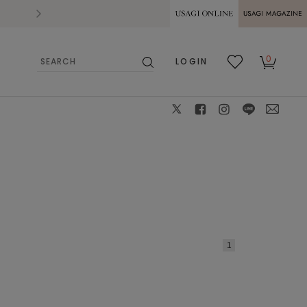
2026.07.28
熊本県熊本地方を震源とする地震の影響によ
USAGI ONLINE
USAGI
0
LOGIN
MAGAZINE
検
お気
カー
索
に入
ト
り
X
facebook
instagram
LINE
mail
1