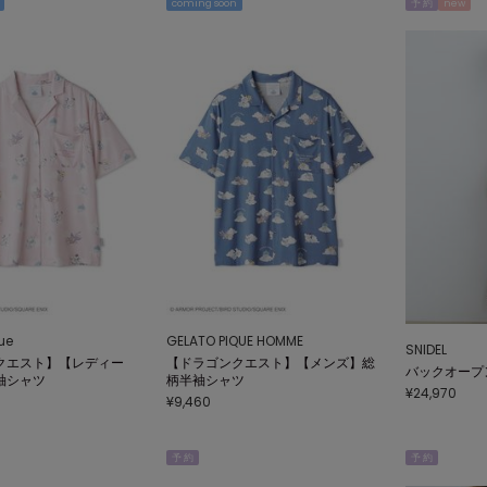
coming soon
予 約
new
ue
GELATO PIQUE HOMME
SNIDEL
クエスト】【レディー
【ドラゴンクエスト】【メンズ】総
バックオープ
袖シャツ
柄半袖シャツ
¥24,970
¥9,460
予 約
予 約