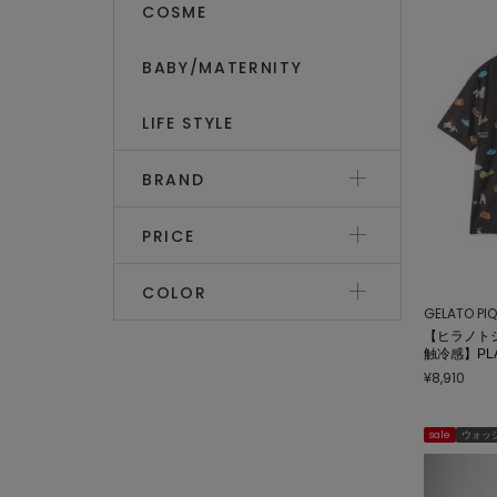
COSME
BABY/MATERNITY
LIFE STYLE
BRAND
PRICE
COLOR
GELATO PI
【ヒラノト
触冷感】PL
ツ
¥8,910
sale
ウォッ