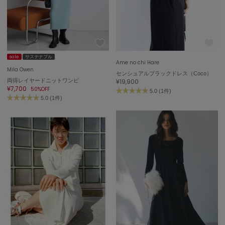
adidas
アディダス
(1992)
adidas by Stella McCartney
アディダス バイ ステラマッカートニー
870)
sale
サステナブル
Ame no chi Hare
ALLISON BROWN
Mila Owen
アリソンブラウン
06)
センシュアルブラックドレス（Coco）
両得レイヤードニットワンピ
¥19,900
¥7,700
50%OFF
5.0 (1件)
amabro
5.0 (1件)
アマブロ
リー (633)
Ame no chi Hare
ョン雑貨 (854)
アメノチハレ
AMOMMA
/ランジェリー (127)
アモマ
ánuans
ェア (121)
アニュアンス
 (124)
ànuke
アンヌーク