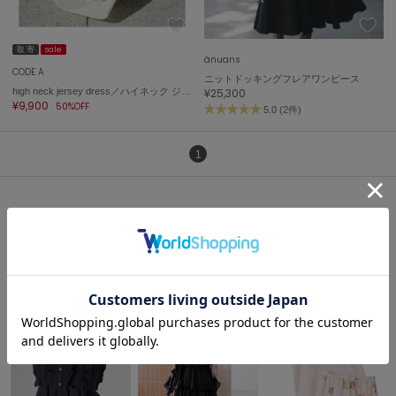
ASICS
アシックス
取 寄
sale
ánuans
CODE A
ニットドッキングフレアワンピース
high neck jersey dress／ハイネック ジャージー ドレス
¥25,300
Ballelite
¥9,900
50%OFF
バレリット
5.0 (2件)
BANDOLIER
1
バンドリヤー
Barbour
バブアー
Beyond Closet
人気ランキング
ビヨンドクローゼット
Calvin Klein
カルバン・クライン
CELFORD
セルフォード