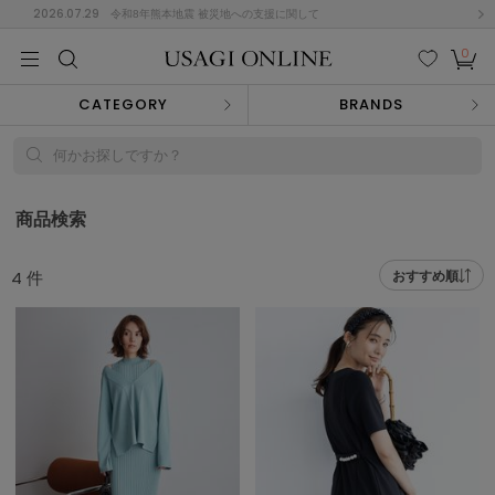
2026.07.29
令和8年熊本地震 被災地への支援に関して
0
MEN
MEN
KIDS
KIDS
BABY
BABY
BEAUTY
BEAUTY
LIFE STYLE
LIFE STYLE
検索
お気
カー
CATEGORY
BRANDS
に入
ト
り
(682)
何かお探しですか？
(3041)
B
C
D
E
F
G
商品検索
I
J
K
L
M
N
ス/ドレス (1170)
4
件
おすすめ順
P
Q
R
S
T
U
(568)
その
W
X
Y
Z
他
889)
ルームウェア (611)
ACYM
アシーム
(121)