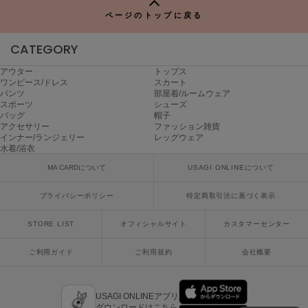
エイミー イストワール
ページのトップに戻る
emmi
エミ
CATEGORY
アウター
トップス
emmi atelier
ワンピース/ドレス
スカート
エミ アトリエ
パンツ
部屋着/ルームウェア
スポーツ
シューズ
emmi yoga
バッグ
帽子
エミヨガ
アクセサリー
ファッション雑貨
インナー/ランジェリー
レッグウェア
水着/浴衣
ETRÉ TOKYO
エトレトウキョウ
MA CARDについて
USAGI ONLINEについて
ey
プライバシーポリシー
特定商取引法に基づく表示
アイ
STORE LIST
オフィシャルサイト
カスタマーセンター
FILA
ご利用ガイド
ご利用規約
会社概要
フィラ
FRAY I.D
USAGI ONLINEアプリ
フレイアイディー
ダウンロードはこちら