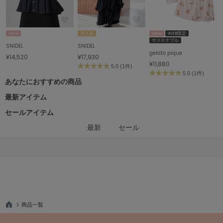
célon
セロン
new
再入荷
new
WEB限定
サステナブル
SNIDEL
SNIDEL
Clarks Premium
gelato pique
クラークス
¥14,520
¥17,930
¥11,880
5.0 (1件)
5.0 (1件)
CODE A
あなたにおすすめの商品
コードエー
最新アイテム
COLE HAAN
コール ハーン
セールアイテム
最新
セール
CONVERSE
コンバース
DANSKIN
ダンスキン
商品一覧
TO
EIMY ISTOIRE
P