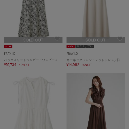
SUICOKE
スイコック
SUPERGA
スペルガ
swanë
SOLD OUT
SOLD OUT
スワネ
sale
sale
サステナブル
FRAY I.D
FRAY I.D
バックスリットジャガードワンピース
キーネックフロントノットドレス／防シワ
TAW&TOE
¥19,734
¥14,982
40%OFF
40%OFF
トーアンドトー
TEVA
テバ
The Barnnet
ザバーネット
THE NORTH FACE
ザ・ノース・フェイス
TODAYFUL