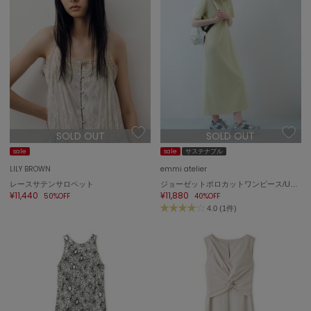
Sneakers by emmi
スニーカーズ バイ エミ
Snow Peak
スノーピーク
SNIDEL
スナイデル
SNIDEL HOME
スナイデル ホーム
SOLD OUT
SOLD OUT
sale
sale
サステナブル
SOFER
LILY BROWN
emmi atelier
ソフェル
レースサテンサロペット
ジョーゼットポロカットワンピース/UVカット
¥11,440
¥11,880
50%OFF
40%OFF
SOMEWHERE BUTTER.
サムウェアバター
4.0 (1件)
SORIN
ソリン
Stylevoice for xxx
スタイルヴォイスフォー