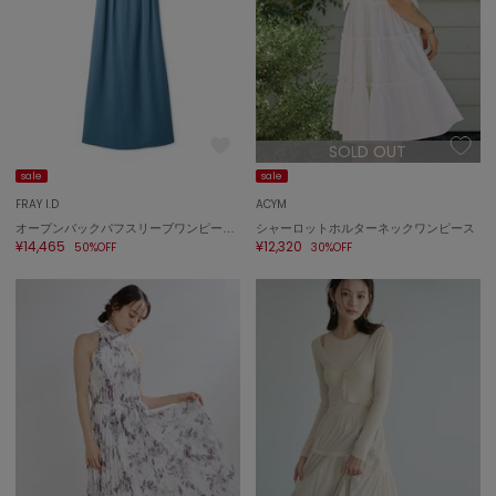
ハンター
HOKA ONEONE
ホカ オネオネ
SOLD OUT
KEEN
キーン
sale
sale
FRAY I.D
ACYM
オープンバックパフスリーブワンピース／接触冷感
シャーロットホルターネックワンピース
¥14,465
¥12,320
50%OFF
30%OFF
LAATO
ラート
le
ル
le coq sportif
ルコックスポルティフ
LeSportsac
レスポートサック