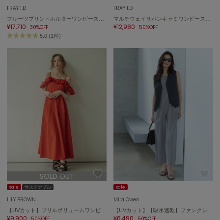
FRAY I.D
FRAY I.D
フルーツプリントホルターワンピース／ウォッシャブル・吸水速乾
マルチウェイリボンキャミワンピース／ウォッシャブル
¥17,710
¥12,980
30%OFF
50%OFF
5.0 (1件)
SOLD OUT
sale
サステナブル
sale
LILY BROWN
Mila Owen
【UVカット】フリルボリュームワンピース
【UVカット】【吸水速乾】ファンクションキャミサロペット
¥9,900
¥6,490
50%OFF
50%OFF