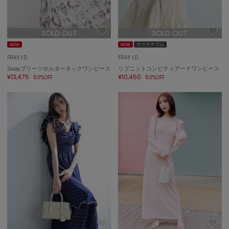
LILY BROWN
リリーブラウン
SOLD OUT
SOLD OUT
LILY BROWN Lingerie
リリーブラウンランジェリー
sale
sale
サステナブル
FRAY I.D
FRAY I.D
LITTLE UNION TOKYO
リトルユニオン トウキョウ
2wayプリーツホルターネックワンピース
リブニットコンビティアードワンピース
¥13,475
¥10,450
50%OFF
50%OFF
made of Organics
メイドオブオーガニクス
MICHU COQUETTE
ミチュ コケット
MIESROHE
ミースロエ
miies miim
ミーエスミーム
Mila Owen