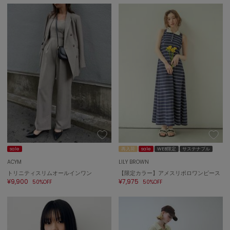
ポローラ
PUMA
プーマ
Reebok
リーボック
SALOMON
サロモン
sanrio house
sale
再入荷
sale
WEB限定
サステナブル
サンリオハウス
ACYM
LILY BROWN
SESAME STREET MARKET
トリニティスリムオールインワン
【限定カラー】アメスリポロワンピース
セサミストリートマーケット
¥9,900
¥7,975
50%OFF
50%OFF
SHAKA
シャカ