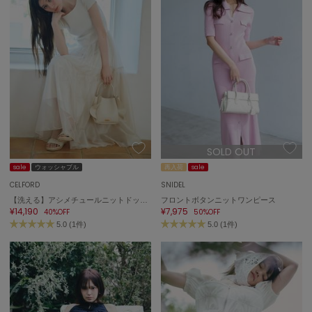
SOLD OUT
sale
ウォッシャブル
再入荷
sale
CELFORD
SNIDEL
【洗える】アシメチュールニットドッキングワンピース
フロントボタンニットワンピース
¥14,190
¥7,975
40%OFF
50%OFF
5.0 (1件)
5.0 (1件)