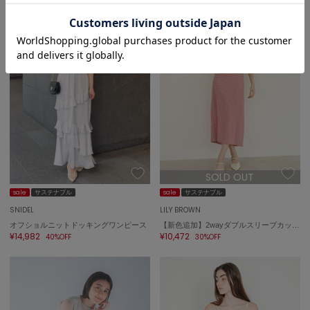
SOLD OUT
sale
サステナブル
sale
サステナブル
SNIDEL
LILY BROWN
オフショルニットドッキングワンピース
【新色追加】2wayダブルスリーブカットワンピース
¥14,982
¥10,472
40%OFF
30%OFF