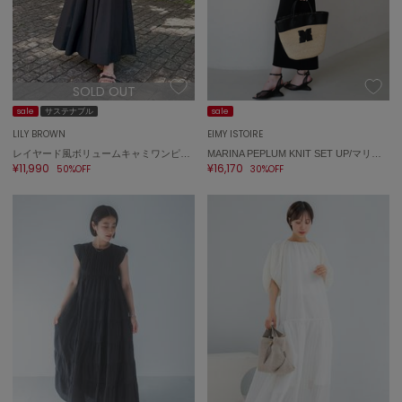
SOLD OUT
sale
サステナブル
sale
LILY BROWN
EIMY ISTOIRE
レイヤード風ボリュームキャミワンピース
MARINA PEPLUM KNIT SET UP/マリーナペプラムニットセットアップ
¥11,990
¥16,170
50%OFF
30%OFF