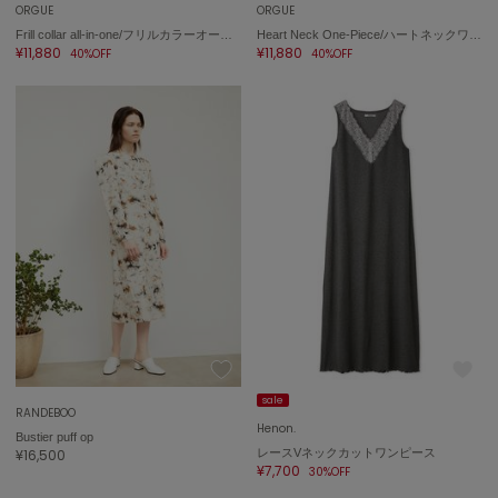
ORGUE
ORGUE
Frill collar all-in-one/フリルカラーオールインワン
Heart Neck One-Piece/ハートネックワンピース
célon
¥11,880
¥11,880
40%OFF
40%OFF
セロン
Clarks Premium
クラークス
CODE A
コードエー
COLE HAAN
コール ハーン
CONVERSE
コンバース
DANSKIN
sale
ダンスキン
RANDEBOO
Henon.
Bustier puff op
¥16,500
レースVネックカットワンピース
¥7,700
30%OFF
EIMY ISTOIRE