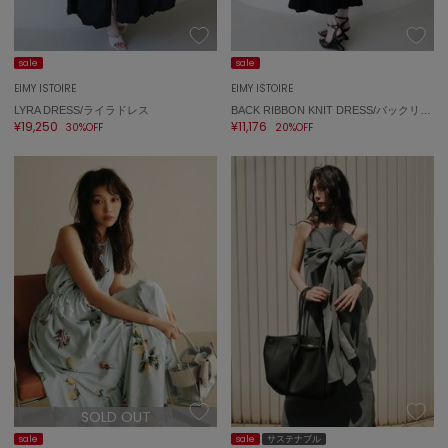
sale
sale
EIMY ISTOIRE
EIMY ISTOIRE
LYRA DRESS/ライラドレス
BACK RIBBON KNIT DRESS/バックリボンニットドレス
¥19,250
¥11,176
30%OFF
20%OFF
SOLD OUT
sale
sale
サステナブル