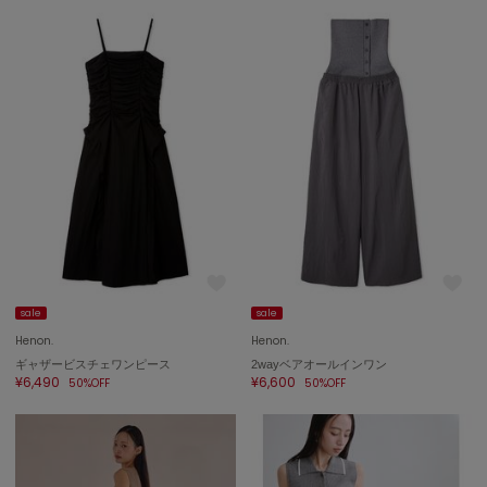
エイミー イストワール
emmi
エミ
emmi atelier
エミ アトリエ
emmi yoga
エミヨガ
ETRÉ TOKYO
エトレトウキョウ
ey
sale
sale
アイ
Henon.
Henon.
ギャザービスチェワンピース
2wayベアオールインワン
¥6,490
¥6,600
50%OFF
50%OFF
FILA
フィラ
FRAY I.D
フレイアイディー