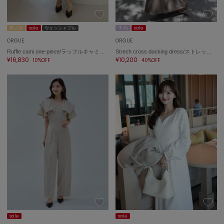
ASICS
アシックス
再入荷
sale
ウォッシャブル
予 約
sale
ORGUE
ORGUE
Ruffle cami one-piece/ラッフルキャミワンピース
Strech cross docking dress/ストレッチクロスドッキングドレス
Ballelite
¥16,830
¥10,200
10%OFF
40%OFF
バレリット
BANDOLIER
バンドリヤー
Barbour
バブアー
Beyond Closet
ビヨンドクローゼット
Calvin Klein
カルバン・クライン
CELFORD
sale
sale
セルフォード