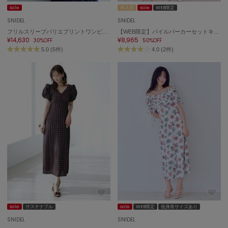
ミラオーウェン
sale
再入荷
sale
WEB限定
SNIDEL
SNIDEL
MOIGE
モワージュ
フリルスリーブバリエプリントワンピース
【WEB限定】パイルパーカーセットキャミワンピース
¥14,630
¥8,965
30%OFF
50%OFF
5.0 (5件)
4.0 (2件)
MUCHA
ミュシャ
NEW Balance
ニューバランス
nezu
ネズ
NIKE
ナイキ
NOWNS
ナウンス
sale
サステナブル
sale
WEB限定
低身長サイズあり
null.
SNIDEL
SNIDEL
ヌル