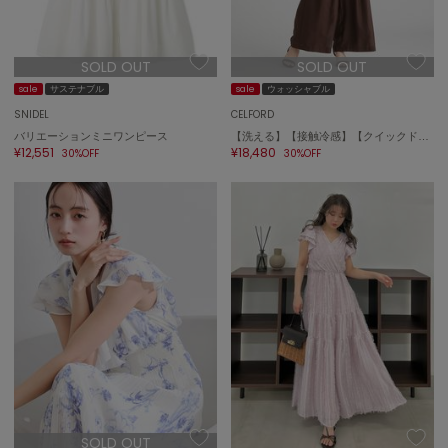
トゥデイフル
TSURU by Mariko Oikawa
SOLD OUT
SOLD OUT
ツルバイマリコオイカワ
sale
サステナブル
sale
ウォッシャブル
SNIDEL
CELFORD
バリエーションミニワンピース
【洗える】【接触冷感】【クイックドライ】ラッフルフリルオールインワン
UGG
¥12,551
¥18,480
30%OFF
30%OFF
アグ
UNDERSON UNDERSON
アンダーソン アンダーソン
un/neu
アンノイ
URBAN RESEARCH ROSSO
アーバンリサーチ ロッソ
USAGI Books
ウサギブックス
USAGI Gallery
ウサギギャラリー
SOLD OUT