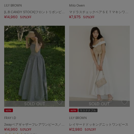
LILY BROWN
Mila Owen
[L.B CANDY STOCK]フロントリボンビジューワンピース
マドラスチェックベアＳＥＴマキシワンピース
¥14,960
¥7,975
50%OFF
50%OFF
SOLD OUT
SOLD OUT
sale
sale
サステナブル
FRAY I.D
LILY BROWN
2wayベアギャザーフレアワンピース／ウォッシャブル
レイヤードドッキングニットワンピース
¥14,960
¥12,980
50%OFF
50%OFF