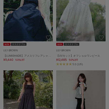
sale
サステナブル
sale
サステナブル
LILY BROWN
LILY BROWN
【LUMISHADE】アメスリフレアシャツワンピース
【UVカット】オフショルワンピース
¥11,440
¥12,485
50%OFF
50%OFF
5.0 (1件)