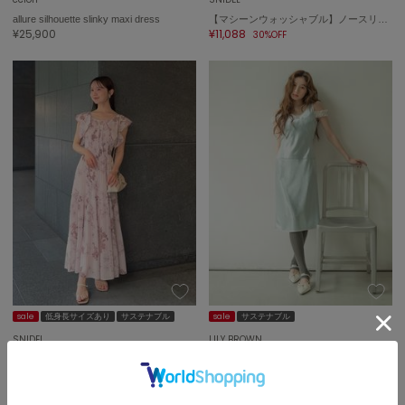
allure silhouette slinky maxi dress
【マシーンウォッシャブル】ノースリーブティアードワンピース
¥25,900
¥11,088
30%OFF
sale
低身長サイズあり
サステナブル
sale
サステナブル
SNIDEL
LILY BROWN
プリーツプリントワンピース
サテンタイトワンピース
¥13,860
¥7,975
30%OFF
50%OFF