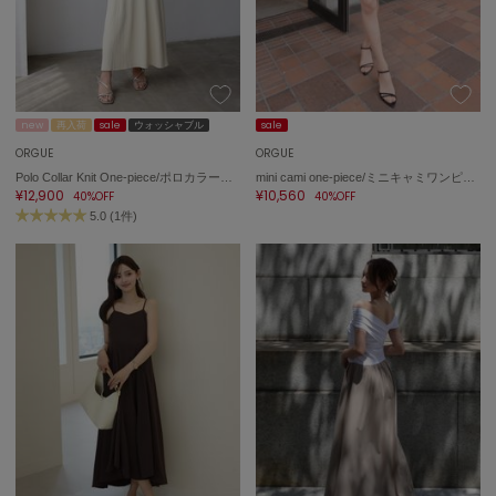
adidas
アディダス
(1996)
adidas by Stella McCartney
アディダス バイ ステラマッカートニー
893)
new
再入荷
sale
ウォッシャブル
sale
ALLISON BROWN
ORGUE
ORGUE
アリソンブラウン
98)
Polo Collar Knit One-piece/ポロカラーニットワンピース
mini cami one-piece/ミニキャミワンピース
¥12,900
¥10,560
40%OFF
40%OFF
amabro
5.0 (1件)
アマブロ
リー (663)
Ame no chi Hare
ョン雑貨 (858)
アメノチハレ
AMOMMA
/ランジェリー (127)
アモマ
ánuans
ェア (119)
アニュアンス
 (124)
ànuke
アンヌーク