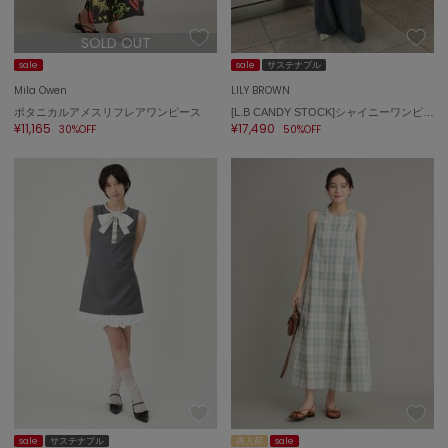
SOLD OUT
sale
sale
サステナブル
Mila Owen
LILY BROWN
ボタニカルアメスリフレアワンピース
[L.B CANDY STOCK]シャイニーワンピース
¥11,165
¥17,490
30%OFF
50%OFF
sale
サステナブル
再入荷
sale