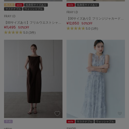
再入荷
sale
低身長サイズあり
sale
低身長サイズあり
サステナブル
ウォッシャブル
USAGI Gift
FRAY I.D
ウサギギフト
FRAY I.D
【00サイズあり】フリンジジャカードティアードワンピース
【00サイズあり】フリルウエストシャーリングプリントワンピース／ウォッシャブル
¥12,650
50%OFF
USAGI Item
¥11,495
50%OFF
5.0 (1件)
ウサギアイテム
5.0 (3件)
USAGI Vintage
ウサギヴィンテージ
VEJA
ヴェジャ
予 約
sale
サステナブル
ウォッシャブル
célon
SNIDEL