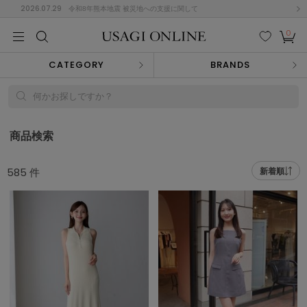
2026.07.29
令和8年熊本地震 被災地への支援に関して
0
MEN
MEN
KIDS
KIDS
BABY
BABY
BEAUTY
BEAUTY
LIFE STYLE
LIFE STYLE
検索
お気
カー
CATEGORY
BRANDS
に入
ト
り
(684)
何かお探しですか？
(2928)
B
C
D
E
F
G
商品検索
I
J
K
L
M
N
ス/ドレス (1145)
585
件
新着順
P
Q
R
S
T
U
(546)
その
W
X
Y
Z
他
850)
ルームウェア (535)
ACYM
アシーム
(121)