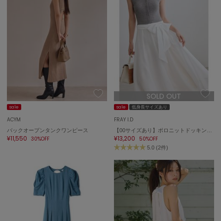
FURFUR
ファーファー
gelato pique
ジェラート ピケ
GELATO PIQUE CAT&DOG
SOLD OUT
ジェラート ピケ キャットアンドドッグ
sale
sale
低身長サイズあり
gelato pique Sleep
ACYM
FRAY I.D
ジェラート ピケ スリープ
バックオープンタンクワンピース
【00サイズあり】ポロニットドッキングワンピース
¥11,550
¥13,200
30%OFF
50%OFF
GRAMICCI
5.0 (2件)
グラミチ
Henon.
へノン
HUNTER