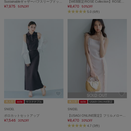
Sustainableギャザーパフスリーブドットワンピース
【WEB限定/ROSE Collection】ROSEプリントワンピース
¥7,975
¥8,470
50%OFF
50%OFF
5.0 (6件)
On
オン
Onitsuka Tiger
オニツカ タイガー
ORGUE
オルグ
ORR
オル
PATRICK
SOLD OUT
パトリック
再入荷
sale
サステナブル
再入荷
sale
USAGI ONLINE限定
SNIDEL
SNIDEL
Philly chocolate
フィリーチョコレート
ポロカットセットアップ
【USAGI ONLINE限定】フリルメローキャミワンピース
¥7,546
¥8,470
30%OFF
30%OFF
4.7 (3件)
poláura