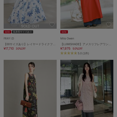
SOLD OUT
sale
低身長サイズあり
sale
FRAY I.D
Mila Owen
【00サイズあり】レイヤードライクフラワーワンピース／ウォッシャブル
【LUMISHADE】アメスリフレアワンピース
¥17,710
¥7,975
30%OFF
50%OFF
5.0 (1件)