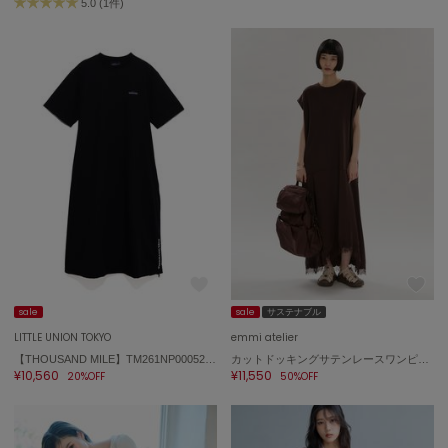
5.0 (1件)
sale
sale
サステナブル
LITTLE UNION TOKYO
emmi atelier
【THOUSAND MILE】TM261NP00052 SHORT SLEEVE OP
カットドッキングサテンレースワンピース
¥10,560
¥11,550
20%OFF
50%OFF