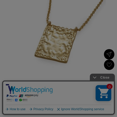
×
USAGI ONLINEで
お買い物をする▶
スクエアペンダントネックレス
／Mila Owen