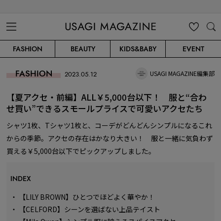
USAGI MAGAZINE
MENU
MY
SEARC
FASHION
BEAUTY
KIDS&BABY
EVENT
CLIP
H
FASHION
USAGI MAGAZINE編集部
2023.05.12
【夏アクセ・前編】ALL￥5,000台以下！ 服と“合わ
せ買い”できるスモールプライスで可愛いアクセたち
シャツ1枚、Tシャツ1枚と、コーデがどんどんシンプルになるこれ
からの季節。アクセの存在はかなり大きい！ 服と一緒に気負わず
買える￥5,000台以下でピックアップしました。
INDEX
・
【LILY BROWN】ひとつでほどよく華やか！
・
【CELFORD】シーンを選ばない上品テイスト