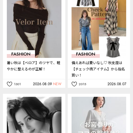
FASHION
FASHION
暑い秋は【ベロア】のツヤで、軽
備えあれば憂いなし♡ 秋支度は
やかに整えるのが正解！
【チェック柄アイテム】から指名
買い！
2026.08.09
NEW
2026.08.07
1301
2015
記
記
事
事
を
を
お
お
気
気
に
に
入
入
り
り