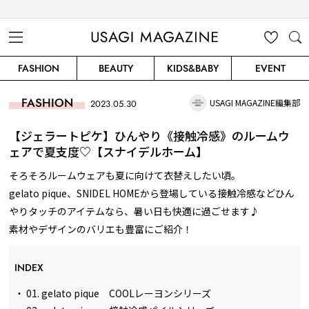
USAGI MAGAZINE
MENU
MY
SEARC
FASHION
BEAUTY
KIDS&BABY
EVENT
CLIP
H
FASHION
USAGI MAGAZINE編集部
2023.05.30
【ジェラートピケ】ひんやり《接触冷感》のルームウ
ェアで夏支度♡【スナイデルホーム】
そろそろルームウェアも夏に向けて衣替えしたい頃。
gelato pique、SNIDEL HOMEから登場している接触冷感などひん
やりタッチのアイテムなら、暑い日も快適に過ごせます♪
素材やデザインのバリエも豊富にご紹介！
INDEX
・
01. gelato pique COOLレーヨンシリーズ