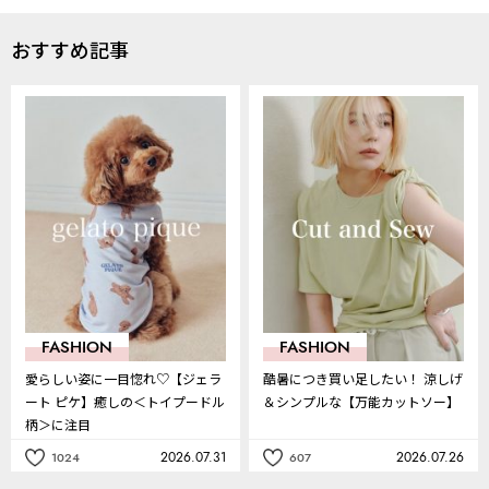
おすすめ記事
FASHION
FASHION
愛らしい姿に一目惚れ♡【ジェラ
酷暑につき買い足したい！ 涼しげ
ート ピケ】癒しの＜トイプードル
＆シンプルな【万能カットソー】
柄＞に注目
2026.07.31
2026.07.26
1024
607
記
記