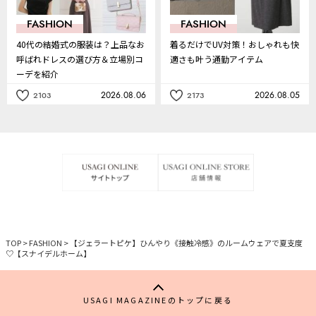
FASHION
FASHION
40代の結婚式の服装は？上品なお
着るだけでUV対策！おしゃれも快
呼ばれドレスの選び方＆立場別コ
適さも叶う通勤アイテム
ーデを紹介
2026.08.06
2026.08.05
2103
2173
記
記
事
事
を
を
お
お
気
気
に
に
入
入
り
り
TOP
>
FASHION
>
【ジェラートピケ】ひんやり《接触冷感》のルームウェアで夏支度
♡【スナイデルホーム】
USAGI MAGAZINEのトップに戻る