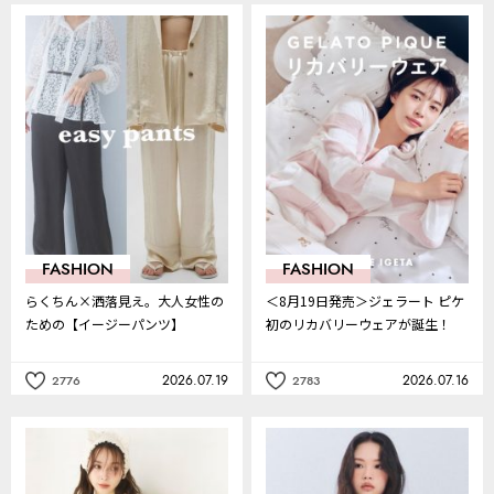
事
事
を
を
お
お
気
気
に
に
入
入
り
り
FASHION
FASHION
らくちん×洒落見え。大人女性の
＜8月19日発売＞ジェラート ピケ
ための【イージーパンツ】
初のリカバリーウェアが誕生！
2026.07.19
2026.07.16
2776
2783
記
記
事
事
を
を
お
お
気
気
に
に