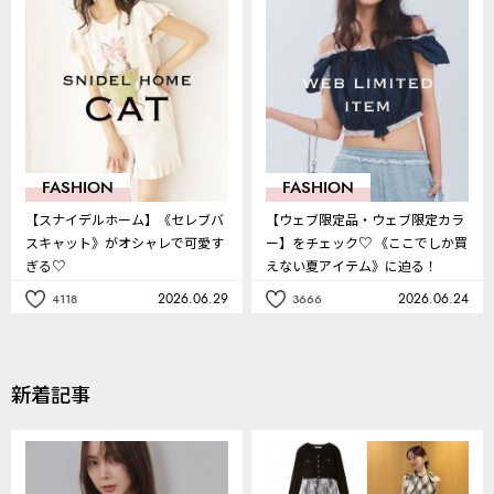
入
入
り
り
FASHION
FASHION
【スナイデルホーム】《セレブバ
【ウェブ限定品・ウェブ限定カラ
スキャット》がオシャレで可愛す
ー】をチェック♡ 《ここでしか買
ぎる♡
えない夏アイテム》に迫る！
2026.06.29
2026.06.24
4118
3666
記
記
事
事
を
を
お
お
気
気
新着記事
に
に
入
入
り
り