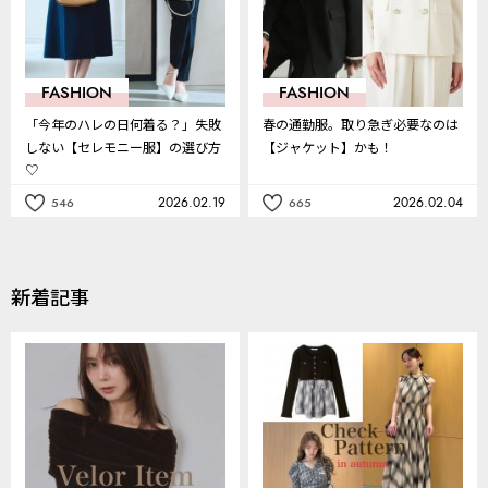
FASHION
FASHION
「今年のハレの日何着る？」失敗
春の通勤服。取り急ぎ必要なのは
しない【セレモニー服】の選び方
【ジャケット】かも！
♡
2026.02.19
2026.02.04
546
665
記
記
事
事
を
を
お
お
気
気
新着記事
に
に
入
入
り
り