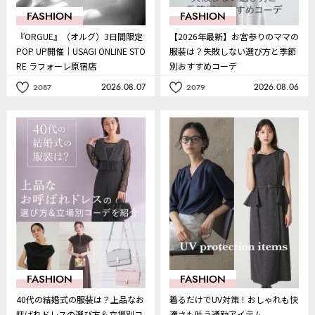
FASHION
FASHION
『ORGUE』（オルグ）3日間限定
【2026年最新】お宮参りのママの
POP UP開催｜USAGI ONLINE STO
服装は？失敗しない選び方と季節
RE ラフォーレ原宿店
別おすすめコーデ
2026.08.07
2026.08.06
2087
2079
記
記
事
事
を
を
お
お
気
気
に
に
入
入
り
り
FASHION
FASHION
40代の結婚式の服装は？上品なお
着るだけでUV対策！おしゃれも快
呼ばれドレスの選び方＆立場別コ
適さも叶う通勤アイテム