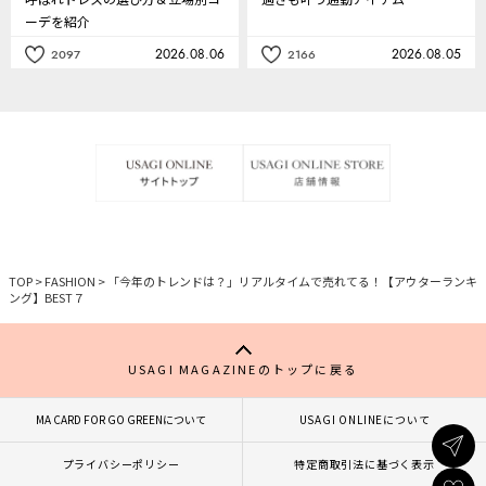
ーデを紹介
2026.08.06
2026.08.05
2097
2166
記
記
事
事
を
を
お
お
気
気
に
に
入
入
り
り
TOP
>
FASHION
>
「今年のトレンドは？」リアルタイムで売れてる！【アウターランキ
ング】BEST７
USAGI MAGAZINEのトップに戻る
MA CARD FOR GO GREENについて
USAGI ONLINEについて
プライバシーポリシー
特定商取引法に基づく表示