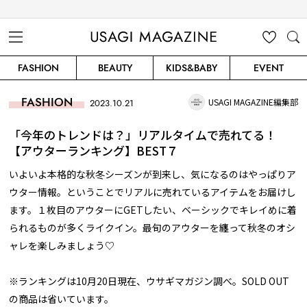
USAGI MAGAZINE
MENU
MY
SEARC
FASHION
BEAUTY
KIDS&BABY
EVENT
CLIP
H
FASHION
USAGI MAGAZINE編集部
2023.10.21
「今年のトレンドは？」リアルタイムで売れてる！
【アウターランキング】BEST７
いよいよ本格的な秋冬シーズンが到来し、気になるのはやっぱりア
ウター情報。ということでリアルに売れているアイテムをお届けし
ます。１枚目のアウターにGETしたい、ベーシックでキレイめに着
られるものが多くライクイン。最旬のアウターを纏って秋冬のオシ
ャレを楽しみましょう♡
※ランキングは10月20日現在、ウサギマガジン調べ。SOLD OUT
の商品は省いています。