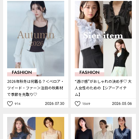
FASHION
FASHION
2026年秋冬は何着る？＜ベロア・
“透け感”がおしゃれの決め手♡ 大
ツイード・ファー＞注目の秋素材
人女性のための【シアーアイテ
で季節を先取り♡
ム】
2026.07.30
2026.05.06
914
1569
記
記
事
事
を
を
お
お
気
気
に
に
入
入