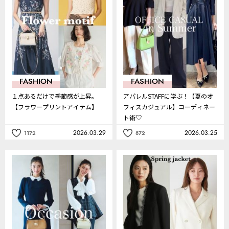
り
り
FASHION
FASHION
１点あるだけで季節感が上昇。
アパレルSTAFFに学ぶ！【夏のオ
【フラワープリントアイテム】
フィスカジュアル】コーディネー
ト術♡
2026.03.29
2026.03.25
1172
872
記
記
事
事
を
を
お
お
気
気
に
に
入
入
り
り