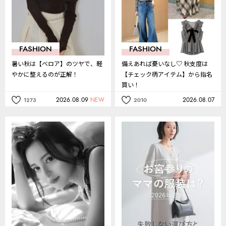
FASHION
FASHION
暑い秋は【ベロア】のツヤで、軽
備えあれば憂いなし♡ 秋支度は
やかに整えるのが正解！
【チェック柄アイテム】から指名
買い！
2026.08.09
NEW
2026.08.07
1273
2010
記
記
事
事
を
を
お
お
気
気
に
に
入
入
り
り