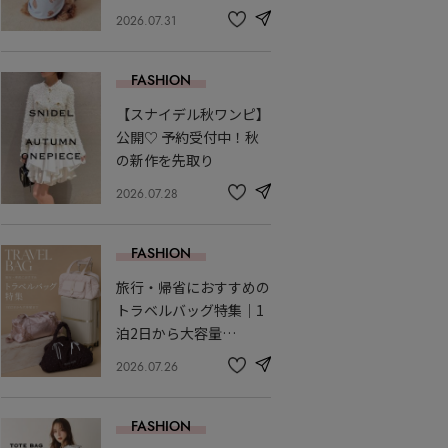
2026.07.31
share
記
事
を
FASHION
お
気
【スナイデル秋ワンピ】
に
入
公開♡ 予約受付中！秋
り
の新作を先取り
2026.07.28
share
記
事
を
FASHION
お
気
旅行・帰省におすすめの
に
入
トラベルバッグ特集｜1
り
泊2日から大容量…
2026.07.26
share
記
事
を
FASHION
お
気