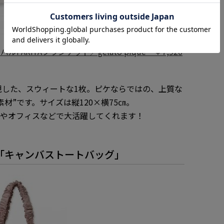
ルPARIYAブランケット／gelato pique ￥7,920
再現した、スウィートな1枚。ピケならではの、上質な
材”です。サイズは縦120×横75㎝。
内やオフィスなどで大活躍してくれます！
「キャンバストートバッグ」