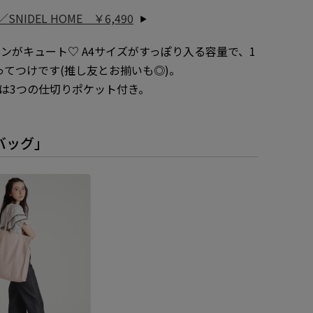
NIDEL HOME ￥6,490
ンがキュート♡ A4サイズがすっぽり入る容量で、1
ってつけです(推し友とお揃いも◎)。
側には3つの仕切りポケット付き。
バッグ」