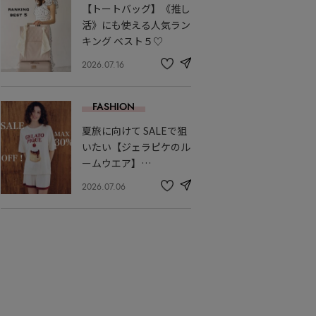
【トートバッグ】《推し
に
入
活》にも使える人気ラン
り
キング ベスト５♡
2026.07.16
share
記
事
を
FASHION
お
気
夏旅に向けて SALEで狙
に
入
いたい【ジェラピケのル
り
ームウエア】…
2026.07.06
share
記
事
を
お
気
に
入
り