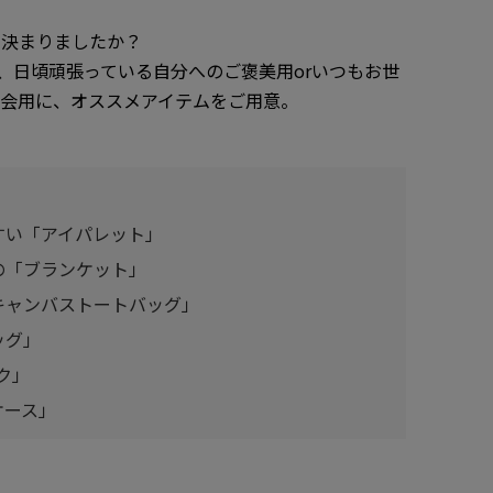
う決まりましたか？
予算に、日頃頑張っている自分へのご褒美用orいつもお世
会用に、オススメアイテムをご用意。
すい「アイパレット」
の「ブランケット」
キャンバストートバッグ」
ッグ」
ク」
ケース」