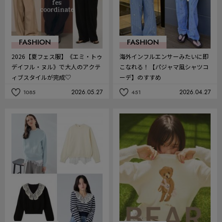
FASHION
FASHION
2026【夏フェス服】《エミ・トゥ
海外インフルエンサーみたいに即
デイフル・ヌル》で大人のアクテ
こなれる！【パジャマ風シャツコ
ィブスタイルが完成♡
ーデ】のすすめ
2026.05.27
2026.04.27
1085
451
記
記
事
事
を
を
お
お
気
気
に
に
入
入
り
り