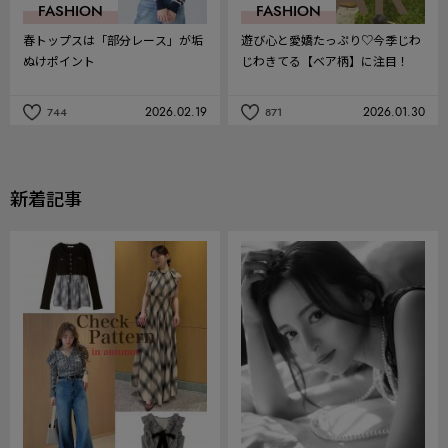
FASHION
FASHION
春トップスは「部分レース」が垢
遊び心と愛嬌たっぷり♡今季じわ
ぬけポイント
じわきてる【ベア柄】に注目！
2026.02.19
2026.01.30
744
871
記
記
事
事
を
を
お
お
気
気
新着記事
に
に
入
入
り
り