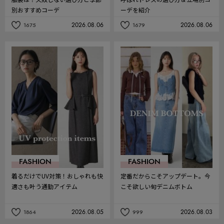
別おすすめコーデ
ーデを紹介
2026.08.06
2026.08.06
1675
1679
記
記
事
事
を
を
お
お
気
気
に
に
入
入
り
り
FASHION
FASHION
着るだけでUV対策！おしゃれも快
定番だからこそアップデート。今
適さも叶う通勤アイテム
こそ欲しい旬デニムボトム
2026.08.05
2026.08.03
1864
999
記
記