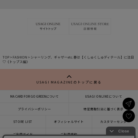
事
事
を
を
お
お
気
気
に
に
入
入
り
り
TOP
>
FASHION
>
シャーリング、ギャザーetc.春は【くしゅくしゅディテール】に注目
♡《トップス編》
USAGI MAGAZINEのトップに戻る
MA CARD FOR GO GREENについて
USAGI ONLINEについて
プライバシーポリシー
特定商取引法に基づく表示
STORE LIST
オフィシャルサイト
カスタマーセンター
×
ご利用ガイド
ご利用規約
会社概要