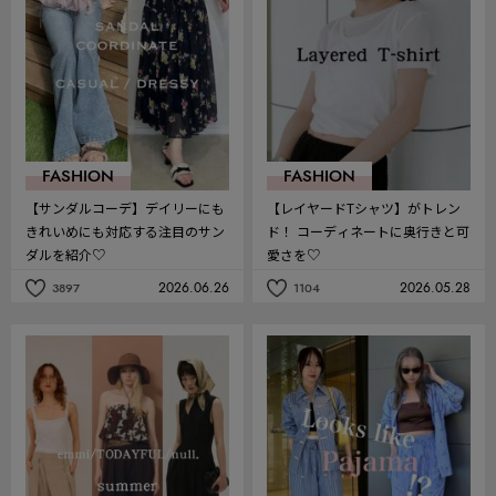
FASHION
FASHION
【サンダルコーデ】デイリーにも
【レイヤードTシャツ】がトレン
きれいめにも対応する注目のサン
ド！ コーディネートに奥行きと可
ダルを紹介♡
愛さを♡
2026.06.26
2026.05.28
3897
1104
記
記
事
事
を
を
お
お
気
気
に
に
入
入
り
り