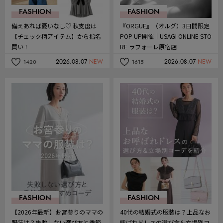
FASHION
FASHION
備えあれば憂いなし♡ 秋支度は
『ORGUE』（オルグ）3日間限定
【チェック柄アイテム】から指名
POP UP開催｜USAGI ONLINE STO
買い！
RE ラフォーレ原宿店
2026.08.07
NEW
2026.08.07
NEW
1420
1615
記
記
事
事
を
を
お
お
気
気
に
に
入
入
り
り
FASHION
FASHION
【2026年最新】お宮参りのママの
40代の結婚式の服装は？上品なお
服装は？失敗しない選び方と季節
呼ばれドレスの選び方＆立場別コ