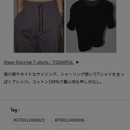
Sheer Shirring T-shirts／TODAYFUL
透け感やタイトなサイジング、シャーリング使いでTシャツを女っ
ぽくアレンジ。コットン100%で着心地も申し分なし。
Tag :
#CFD0124S0023
#FID0124S0006