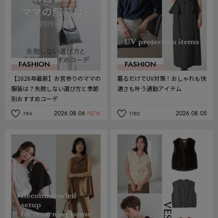
FASHION
FASHION
【2026年最新】お宮参りのママの
着るだけでUV対策！おしゃれも快
服装は？失敗しない選び方と季節
適さも叶う通勤アイテム
別おすすめコーデ
2026.08.06
NEW
2026.08.05
784
1182
記
記
事
事
を
を
お
お
気
気
に
に
入
入
り
り