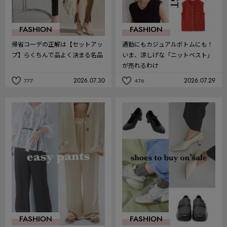
FASHION
FASHION
帰省コーデの正解は【セットアッ
通勤にもカジュアルボトムにも！
プ】らくちんで品よく決まる名品
いま、涼しげな「ニットベスト」
が売れるわけ
2026.07.30
2026.07.29
777
476
記
記
事
事
を
を
お
お
気
気
に
に
入
入
り
り
FASHION
FASHION