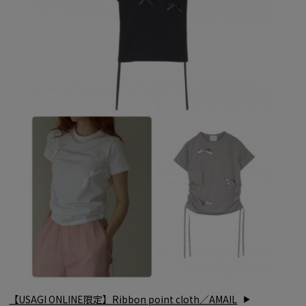
【
USAGI ONLINE
限定】
Ribbon point cloth
／
AMAIL