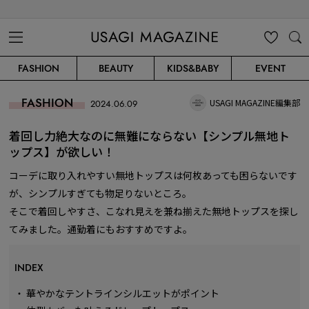
USAGI MAGAZINE
MENU
MY
SEARC
FASHION
BEAUTY
KIDS&BABY
EVENT
CLIP
H
FASHION
USAGI MAGAZINE編集部
2024.06.09
着回し力絶大なのに無難にならない【シンプル無地ト
ップス】が欲しい！
コーデに取り入れやすい無地トップスは何枚あっても困らないです
が、シンプルすぎても物足りないところ。
そこで着回しやすさ、こなれ見えを兼ね揃えた無地トップスを探し
てみました。通勤着にもおすすめですよ。
INDEX
・
華やかなテントラインシルエットがポイント