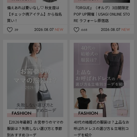
備えあれば憂いなし♡ 秋支度は
『ORGUE』（オルグ）3日間限定
【チェック柄アイテム】から指名
POP UP開催｜USAGI ONLINE STO
買い！
RE ラフォーレ原宿店
2026.08.07
NEW
2026.08.07
NEW
39
668
記
記
事
事
を
を
お
お
気
気
に
に
入
入
り
り
FASHION
FASHION
【2026年最新】お宮参りのママの
40代の結婚式の服装は？上品なお
服装は？失敗しない選び方と季節
呼ばれドレスの選び方＆立場別コ
別おすすめコーデ
ーデを紹介