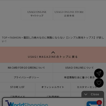
お
お
気
気
に
に
入
入
り
り
TOP
>
FASHION
>
着回し力絶大なのに無難にならない【シンプル無地トップス】が欲し
い！
USAGI MAGAZINEのトップに戻る
MA CARD FOR GO GREENについて
USAGI ONLINEについて
プライバシーポリシー
特定商取引法に基づく表示
STORE LIST
オフィシャルサイト
カスタマーセンター
×
ご利用ガイド
ご利用規約
会社概要
USAGI ONLINEで
お買い物をする▶