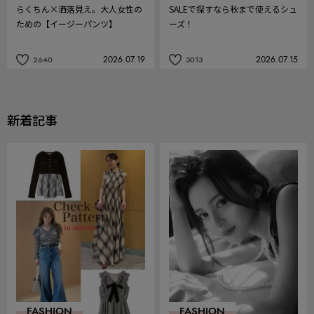
らくちん×洒落見え。大人女性の
SALEで探すなら秋まで使えるシュ
ための【イージーパンツ】
ーズ！
2026.07.19
2026.07.15
2640
3013
記
記
事
事
を
を
お
お
気
気
新着記事
に
に
入
入
り
り
FASHION
FASHION