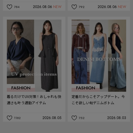
2026.08.06
NEW
2026.08.06
NEW
784
792
記
記
事
事
を
を
お
お
気
気
に
に
入
入
り
り
FASHION
FASHION
着るだけでUV対策！おしゃれも快
定番だからこそアップデート。今
適さも叶う通勤アイテム
こそ欲しい旬デニムボトム
2026.08.05
2026.08.03
1182
752
記
記
事
事
を
を