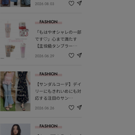
2026.08.03
share
記
事
を
FASHION
お
気
「もはやオシャレの一部
に
入
です♡」心まで満たす
り
【主役級タンブラー…
2026.06.29
share
記
事
を
FASHION
お
気
【サンダルコーデ】デイ
に
入
リーにもきれいめにも対
り
応する注目のサン…
2026.06.26
share
記
事
を
FASHION
お
気