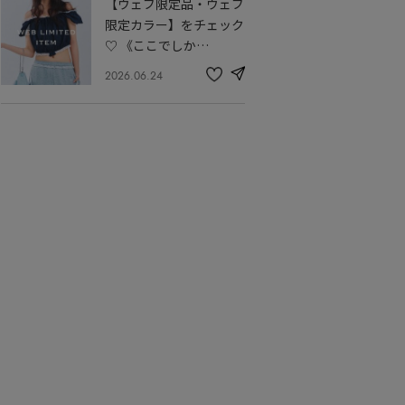
【ウェブ限定品・ウェブ
に
入
限定カラー】をチェック
り
♡ 《ここでしか…
2026.06.24
share
記
事
を
お
気
に
入
り