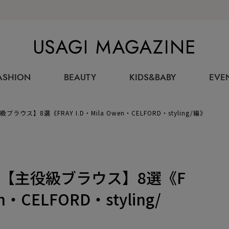
USAGI MAGAZINE
ASHION
BEAUTY
KIDS&BABY
EVE
ス】8選《FRAY I.D・Mila Owen・CELFORD・styling/編》
【主役級ブラウス】8選《F
en・CELFORD・styling/