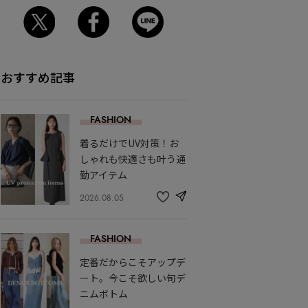
おすすめ記事
FASHION
着るだけでUV対策！お
しゃれも快適さも叶う通
勤アイテム
2026.08.05
share
記
事
を
FASHION
お
気
定番だからこそアップデ
に
入
ート。今こそ欲しい旬デ
り
ニムボトム