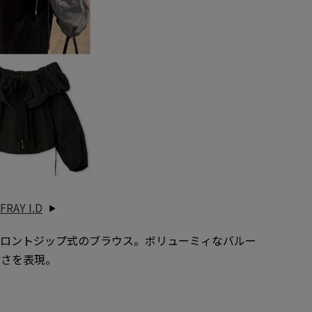
Y I.D
フロントジップ式のブラウス。ボリューミィなバルー
甘さを表現。