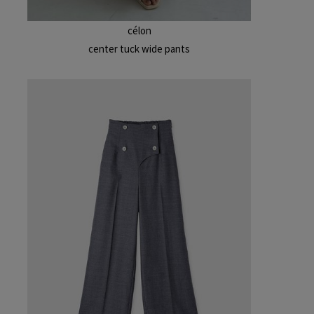
célon
center tuck wide pants