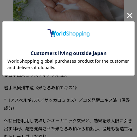
◆日本由来のサスティナブル成分
岩手県奥州市産《米もろみ粕エキス*》
*（アスペルギルス／サッカロミセス）／コメ発酵エキス液（保湿
成分）
休耕田を利用し栽培したオーガニック玄米と、効果を最大限に引き
出す酵母、麹を発酵させた米もろみ粕から抽出し、産地も製造工程
もトレーサブルな原料。