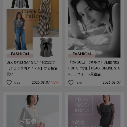
FASHION
FASHION
備えあれば憂いなし♡ 秋支度は
『ORGUE』（オルグ）3日間限定
【チェック柄アイテム】から指名
POP UP開催｜USAGI ONLINE STO
買い！
RE ラフォーレ原宿店
2026.08.07
NEW
2026.08.07
1752
1875
記
記
事
事
を
を
お
お
気
気
に
に
入
入
り
り