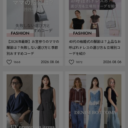
FASHION
FASHION
【2026年最新】お宮参りのママの
40代の結婚式の服装は？上品なお
服装は？失敗しない選び方と季節
呼ばれドレスの選び方＆立場別コ
別おすすめコーデ
ーデを紹介
2026.08.06
2026.08.06
1868
1872
記
記
事
事
を
を
お
お
気
気
に
に
入
入
り
り