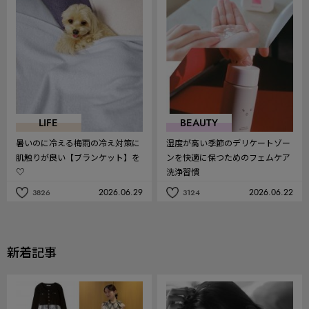
に
に
入
入
り
り
LIFE
BEAUTY
暑いのに冷える梅雨の冷え対策に
湿度が高い季節のデリケートゾー
肌触りが良い【ブランケット】を
ンを快適に保つためのフェムケア
♡
洗浄習慣
2026.06.29
2026.06.22
3826
3124
記
記
事
事
を
を
お
お
気
気
新着記事
に
に
入
入
り
り