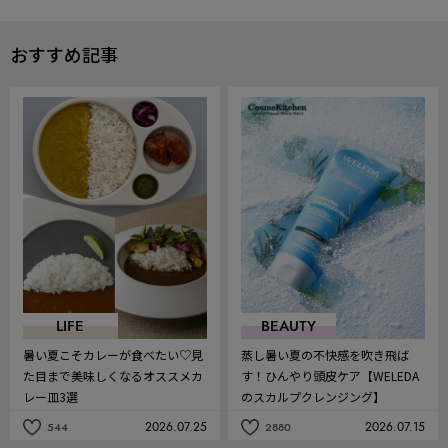
おすすめ記事
LIFE
BEAUTY
暑い夏こそカレーが食べたい♡見
蒸し暑い夏の不快感を吹き飛ば
た目まで美味しくなるオススメカ
す！ひんやり頭皮ケア【WELEDA
レー皿3選
のスカルプクレンジング】
2026.07.25
2026.07.15
544
2880
記
記