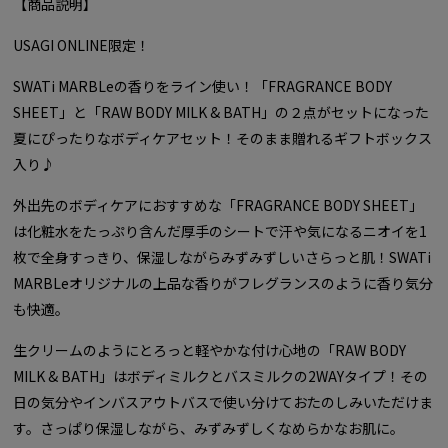
【商品説明】
USAGI ONLINE限定！
SWATi MARBLeの香りをライン使い！「FRAGRANCE BODY
SHEET」と「RAW BODY MILK & BATH」の２点がセットになった
夏にぴったりなボディケアセット！そのまま贈れるギフトボックス
入り♪
外出先のボディケアにおすすめな「FRAGRANCE BODY SHEET」
は化粧水をたっぷり含んだ厚手のシートで汗や気になるニオイを1
枚で全身すっきり、保湿しながらみずみずしいさらっと肌！SWATi
MARBLeオリジナルの上品な香りがフレグランスのように香り気分
も快適。
生クリームのようにとろっと軽やかな付け心地の「RAW BODY
MILK & BATH」はボディミルクとバスミルクの2WAYタイプ！その
日の気分やインバスアウトバスで使い分けておたのしみいただけま
す。さっぱり保湿しながら、みずみずしくなめらかなお肌に。