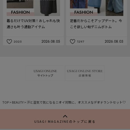
FASHION
FASHION
着るだけでUV対策！おしゃれも快
定番だからこそアップデート。今
適さも叶う通勤アイテム
こそ欲しい旬デニムボトム
2026.08.05
2026.08.03
2025
1297
記
記
事
事
を
を
お
お
気
気
に
に
入
入
り
り
TOP
>
BEAUTY
>
汗と湿気で気になるニオイ対策に、オススメなデオドラントセット♡
USAGI MAGAZINEのトップに戻る