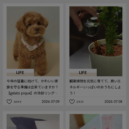
事
事
を
を
お
お
気
気
に
に
入
入
り
り
LIFE
LIFE
今年の猛暑に向けて、かわいい家
観葉植物を元気に育てて、良いエ
族を守る準備は出来ていますか？
ネルギーいっぱいのおうちにしよ
【gelato pique】の冷却リングで
う！
ペットの熱中症対策
2026.07.09
2026.07.08
3694
2931
記
記
事
事
を
を
お
お
気
気