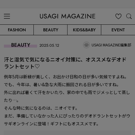
USAGI MAGAZINE
MENU
MY
SEARC
FASHION
BEAUTY
KIDS&BABY
EVENT
CLIP
H
BEAUTY
USAGI MAGAZINE編集部
2025.05.12
汗と湿気で気になるニオイ対策に、オススメなデオド
ラントセット♡
例年5月は新緑が美しく、お出かけ日和の日が多い気候ですよね。
でも、今年は、暑い&急な大雨に振回される日が多いですね。
外に出れば暑くて汗をかいたり、家の中でも雨でジメっとして蒸し
たり…。
そんな時に気になるのは、ニオイです。
まだ、準備していなかった人にぴったりのデオドラントセットがウ
サギオンラインに登場！ギフトにもオススメです。