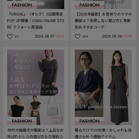
FASHION
FASHION
『ORGUE』（オルグ）3日間限定
【2026年最新】お宮参りのママの
POP UP開催｜USAGI ONLINE STO
服装は？失敗しない選び方と季節
RE ラフォーレ原宿店
別おすすめコーデ
2026.08.07
NEW
2026.08.06
NEW
27
359
記
記
事
事
を
を
お
お
気
気
に
に
入
入
り
り
FASHION
FASHION
40代の結婚式の服装は？上品なお
着るだけでUV対策！おしゃれも快
呼ばれドレスの選び方＆立場別コ
適さも叶う通勤アイテム