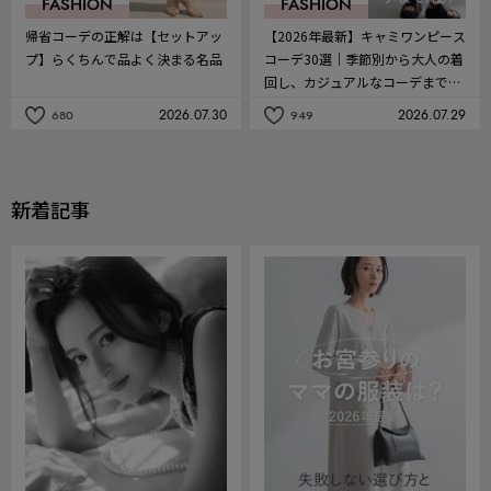
FASHION
FASHION
帰省コーデの正解は【セットアッ
【2026年最新】キャミワンピース
プ】らくちんで品よく決まる名品
コーデ30選｜季節別から大人の着
回し、カジュアルなコーデまで紹
介
2026.07.30
2026.07.29
680
949
記
記
事
事
を
を
お
お
気
気
新着記事
に
に
入
入
り
り