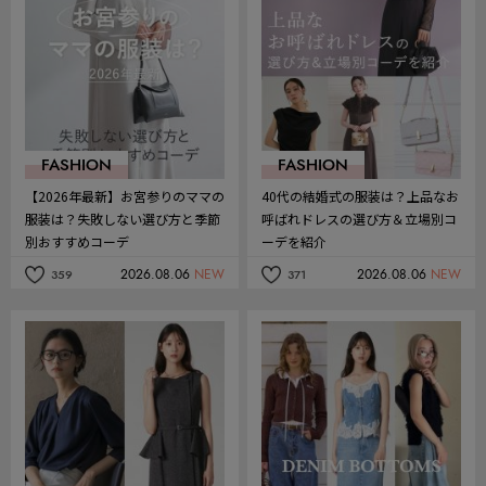
FASHION
FASHION
【2026年最新】お宮参りのママの
40代の結婚式の服装は？上品なお
服装は？失敗しない選び方と季節
呼ばれドレスの選び方＆立場別コ
別おすすめコーデ
ーデを紹介
2026.08.06
NEW
2026.08.06
NEW
359
371
記
記
事
事
を
を
お
お
気
気
に
に
入
入
り
り