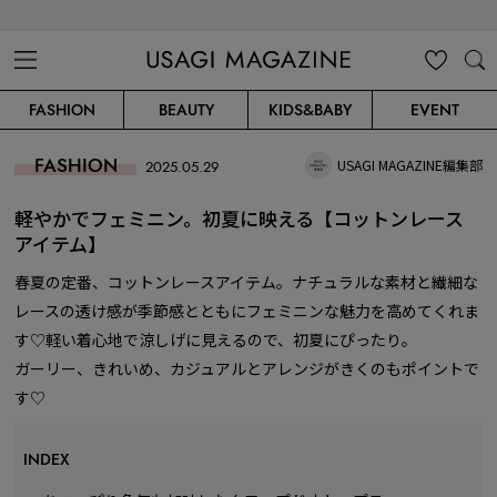
USAGI MAGAZINE
MENU
MY
SEARC
FASHION
BEAUTY
KIDS&BABY
EVENT
CLIP
H
FASHION
USAGI MAGAZINE編集部
2025.05.29
軽やかでフェミニン。初夏に映える【コットンレース
アイテム】
春夏の定番、コットンレースアイテム。ナチュラルな素材と繊細な
レースの透け感が季節感とともにフェミニンな魅力を高めてくれま
す♡軽い着心地で涼しげに見えるので、初夏にぴったり。
ガーリー、きれいめ、カジュアルとアレンジがきくのもポイントで
す♡
INDEX