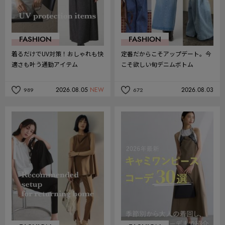
FASHION
FASHION
着るだけでUV対策！おしゃれも快
定番だからこそアップデート。今
適さも叶う通勤アイテム
こそ欲しい旬デニムボトム
2026.08.05
NEW
2026.08.03
989
672
記
記
事
事
を
を
お
お
気
気
に
に
入
入
り
り