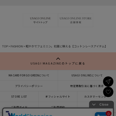
事
事
を
を
お
お
気
気
に
に
入
入
り
り
TOP
>
FASHION
>
軽やかでフェミニン。初夏に映える【コットンレースアイテム】
USAGI MAGAZINEのトップに戻る
MA CARD FOR GO GREENについて
USAGI ONLINEについて
プライバシーポリシー
特定商取引法に基づく表示
STORE LIST
オフィシャルサイト
カスタマーセンター
×
ご利用ガイド
ご利用規約
会社概要
USAGI ONLINEで
お買い物をする▶