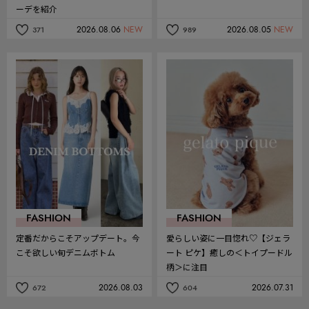
ーデを紹介
2026.08.06
NEW
2026.08.05
NEW
371
989
記
記
事
事
を
を
お
お
気
気
に
に
入
入
り
り
FASHION
FASHION
定番だからこそアップデート。今
愛らしい姿に一目惚れ♡【ジェラ
こそ欲しい旬デニムボトム
ート ピケ】癒しの＜トイプードル
柄＞に注目
2026.08.03
2026.07.31
672
604
記
記