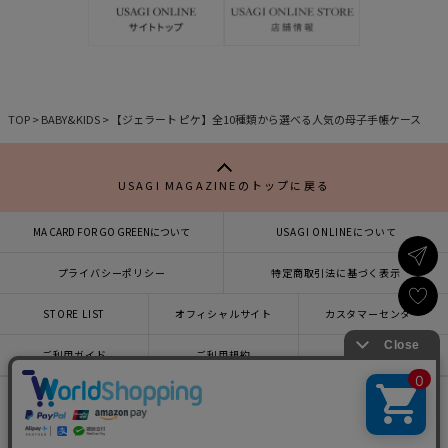
に
に
入
入
り
り
TOP
>
BABY&KIDS
>
【ジェラート ピケ】全10種類から選べる人気の母子手帳ケース
USAGI MAGAZINEのトップに戻る
MA CARD FOR GO GREENについて
USAGI ONLINEについて
プライバシーポリシー
特定商取引法に基づく表示
STORE LIST
オフィシャルサイト
カスタマーセンター
×
ご利用ガイド
ご利用規約
会社概要
USAGI ONLINEで
お買い物をする▶
x
facebook
instagram
LINE
mail