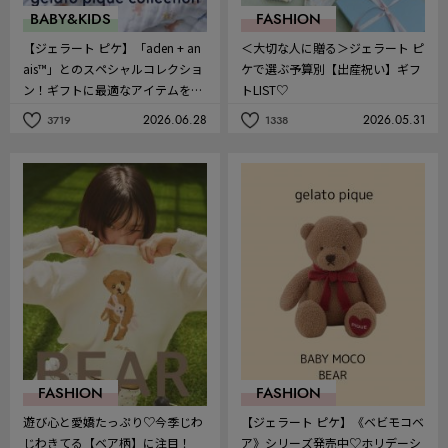
BABY&KIDS
FASHION
【ジェラート ピケ】「aden + an
＜大切な人に贈る＞ジェラート ピ
ais™」とのスペシャルコレクショ
ケで選ぶ予算別【出産祝い】ギフ
ン！ギフトに最適なアイテムを発
トLIST♡
売
2026.06.28
2026.05.31
3719
1338
記
記
事
事
を
を
お
お
気
気
に
に
入
入
り
り
FASHION
FASHION
遊び心と愛嬌たっぷり♡今季じわ
【ジェラート ピケ】《ベビモコベ
じわきてる【ベア柄】に注目！
ア》シリーズ発売中♡ホリデーシ