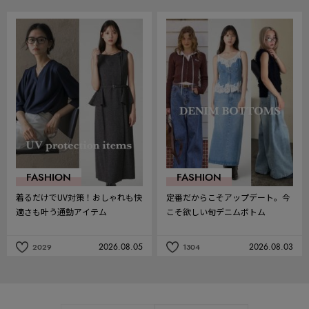
記
記
事
事
を
を
お
お
気
気
に
に
入
入
り
り
FASHION
FASHION
着るだけでUV対策！おしゃれも快
定番だからこそアップデート。今
適さも叶う通勤アイテム
こそ欲しい旬デニムボトム
2026.08.05
2026.08.03
2029
1304
記
記
事
事
を
を
お
お
気
気