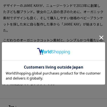
デザイナーのJAMIE KAYが、ニュージーランドで2013年に創業し
た子ども服ブランド。彼女の二人目の息子のために、オーガニック
素材でデザインも良く、そして購入しやすい価格のベビーブランケ
ットを探した末に自ら製作した事から「JAMIE KAY」が始まりまし
た。
こだわりのオーガニックコットン素材と、シンプルかつ今着たい印
象的なデザインのアイテムが、子育て層のニーズを掴み、デビュー
以来変わらぬ人気を博しています。オリジナルデザインの柄がプリ
ントされたアイテムが毎月多数投入されるなど、ファンを楽しませ
る顧客コミュニケーションが功を奏し、10年以上にわたり世界中
のペアレンツからの支持を集め続けており、実店舗を構えずECの
みでの展開にも関わらず、年間50億円以上の売上高を誇る人気ブラ
ンドに成長しているブランドです。
Tag :