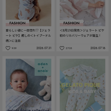
FASHION
FASHION
愛らしい姿に一目惚れ♡【ジェラ
＜8月19日発売＞ジェラート ピケ
ート ピケ】癒しの＜トイプードル
初のリカバリーウェアが誕生！
柄＞に注目
2026.07.31
2026.07.16
939
2735
記
記
事
事
を
を
お
お
気
気
に
に
入
入
り
り