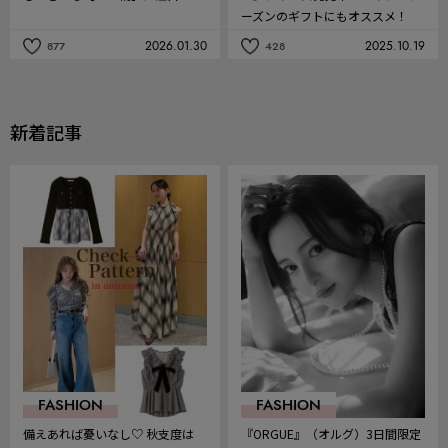
ーズンのギフトにもオススメ！
2026.01.30
2025.10.19
877
428
記
記
事
事
を
を
お
お
気
気
新着記事
に
に
入
入
り
り
FASHION
FASHION
備えあれば憂いなし♡ 秋支度は
『ORGUE』（オルグ）3日間限定