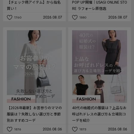
【チェック柄アイテム】から指名
POP UP開催｜USAGI ONLINE STO
買い！
RE ラフォーレ原宿店
2026.08.07
2026.08.07
1760
1880
記
記
事
事
を
を
お
お
気
気
に
に
入
入
り
り
FASHION
FASHION
【2026年最新】お宮参りのママの
40代の結婚式の服装は？上品なお
服装は？失敗しない選び方と季節
呼ばれドレスの選び方＆立場別コ
別おすすめコーデ
ーデを紹介
2026.08.06
2026.08.06
1876
1875