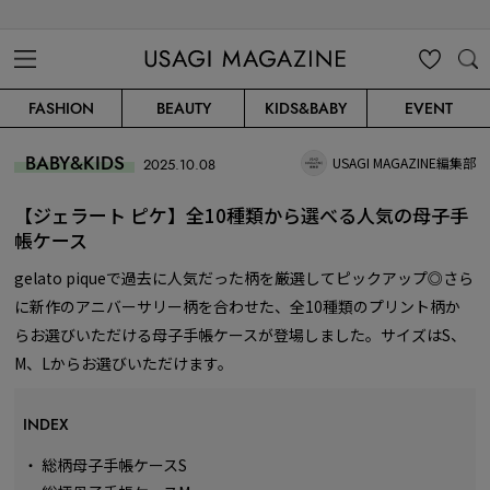
USAGI MAGAZINE
MENU
MY
SEARC
FASHION
BEAUTY
KIDS&BABY
EVENT
CLIP
H
BABY&KIDS
USAGI MAGAZINE編集部
2025.10.08
【ジェラート ピケ】全10種類から選べる人気の母子手
帳ケース
gelato piqueで過去に人気だった柄を厳選してピックアップ◎さら
に新作のアニバーサリー柄を合わせた、全10種類のプリント柄か
らお選びいただける母子手帳ケースが登場しました。サイズはS、
M、Lからお選びいただけます。
INDEX
・
総柄母子手帳ケースS