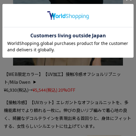
【WEB限定カラー】【UV加工】接触冷感オフショルリブニッ
ト/Mila Owen
¥6,930(税込)→
¥5,544(税込) 20%OFF
【接触冷感】【UVカット】エレガントなオフショルニットを、多
機能素材でより頼れる一枚に。伸びの良いリブ編みで着心地の良
く、綺麗なデコルテラインを表現出来る首回りと、身体にフィット
する、女性らしいシルエットに仕上げています。