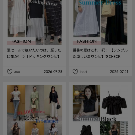
FASHION
FASHION
夏セールで狙いたいのは、凝った
猛暑の夏はこれ一択！ 【シンプル
印象が叶う【ドッキングワンピ】
＆涼しい夏ワンピ】をCHECK
2026.07.28
2026.07.21
355
1201
記
記
事
事
を
を
お
お
気
気
に
に
入
入
り
り