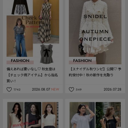
FASHION
FASHION
備えあれば憂いなし♡ 秋支度は
【スナイデル秋ワンピ】公開♡ 予
【チェック柄アイテム】から指名
約受付中！秋の新作を先取り
買い！
2026.08.07
NEW
2026.07.28
1742
549
記
記
事
事
を
を
お
お
気
気
に
に
入
入
り
り