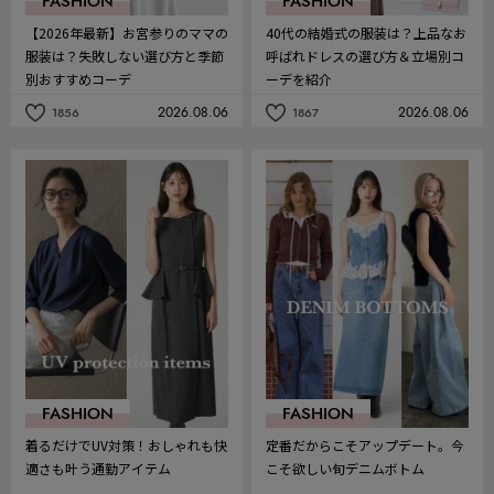
FASHION
FASHION
【2026年最新】お宮参りのママの
40代の結婚式の服装は？上品なお
服装は？失敗しない選び方と季節
呼ばれドレスの選び方＆立場別コ
別おすすめコーデ
ーデを紹介
2026.08.06
2026.08.06
1856
1867
記
記
事
事
を
を
お
お
気
気
に
に
入
入
り
り
FASHION
FASHION
着るだけでUV対策！おしゃれも快
定番だからこそアップデート。今
適さも叶う通勤アイテム
こそ欲しい旬デニムボトム