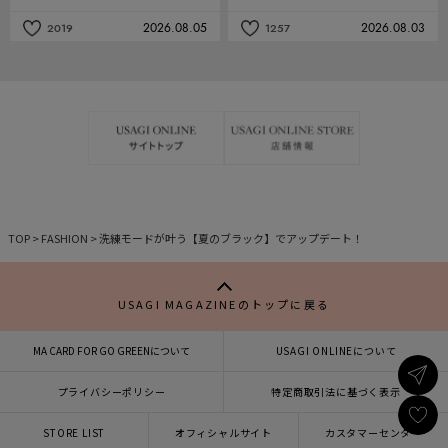
2026.08.05
2026.08.03
2019
1257
記
記
事
事
を
を
お
お
気
気
に
に
入
入
り
り
TOP
>
FASHION
>
洗練モードが叶う【夏のブラック】でアップデート！
USAGI MAGAZINEのトップに戻る
MA CARD FOR GO GREENについて
USAGI ONLINEについて
プライバシーポリシー
特定商取引法に基づく表示
STORE LIST
オフィシャルサイト
カスタマーセンター