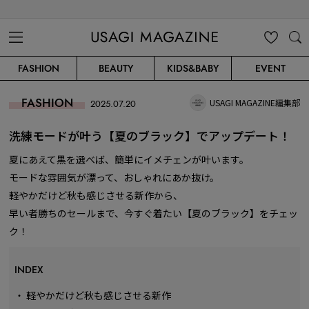
USAGI MAGAZINE
MENU
MY
SEARC
FASHION
BEAUTY
KIDS&BABY
EVENT
CLIP
H
FASHION
USAGI MAGAZINE編集部
2025.07.20
洗練モードが叶う【夏のブラック】でアップデート！
夏にあえて黒を選べば、簡単にイメチェンが叶います。
モードな雰囲気が漂って、おしゃれにあか抜け。
軽やかだけど秋も感じさせる新作から、
早い者勝ちのセールまで、今すぐ着たい【夏のブラック】をチェッ
ク！
INDEX
・
軽やかだけど秋も感じさせる新作