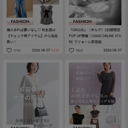
FASHION
FASHION
備えあれば憂いなし♡ 秋支度は
『ORGUE』（オルグ）3日間限定
【チェック柄アイテム】から指名
POP UP開催｜USAGI ONLINE STO
買い！
RE ラフォーレ原宿店
2026.08.07
NEW
2026.08.07
1742
1865
記
記
事
事
を
を
お
お
気
気
に
に
入
入
り
り