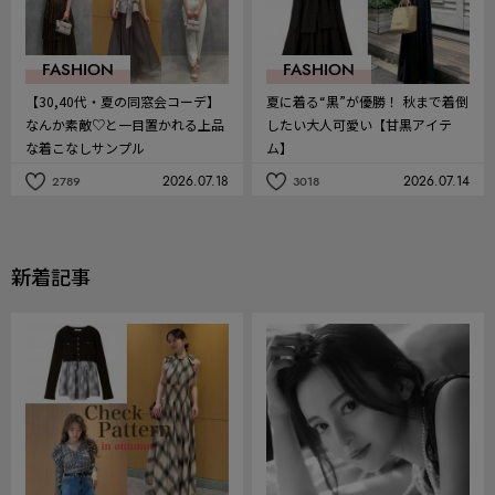
FASHION
FASHION
【30,40代・夏の同窓会コーデ】
夏に着る“黒”が優勝！ 秋まで着倒
なんか素敵♡と一目置かれる上品
したい大人可愛い【甘黒アイテ
な着こなしサンプル
ム】
2026.07.18
2026.07.14
2789
3018
記
記
事
事
を
を
お
お
気
気
新着記事
に
に
入
入
り
り