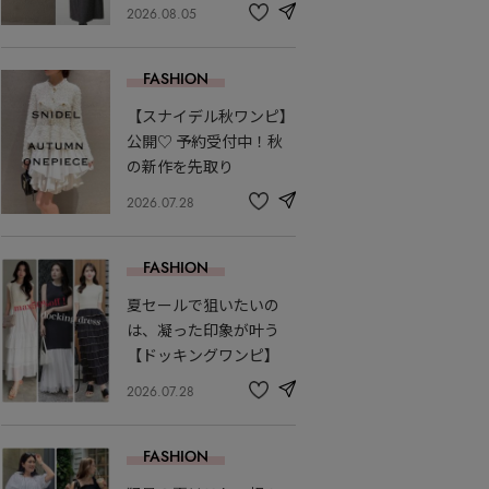
2026.08.05
share
記
事
を
FASHION
お
気
【スナイデル秋ワンピ】
に
入
公開♡ 予約受付中！秋
り
の新作を先取り
2026.07.28
share
記
事
を
FASHION
お
気
夏セールで狙いたいの
に
入
は、凝った印象が叶う
り
【ドッキングワンピ】
2026.07.28
share
記
事
を
FASHION
お
気