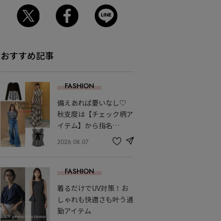
おすすめ記事
FASHION
備えあれば憂いなし♡
秋支度は【チェック柄ア
イテム】から指名…
2026.08.07
share
記
事
を
FASHION
お
気
着るだけでUV対策！お
に
入
しゃれも快適さも叶う通
り
勤アイテム