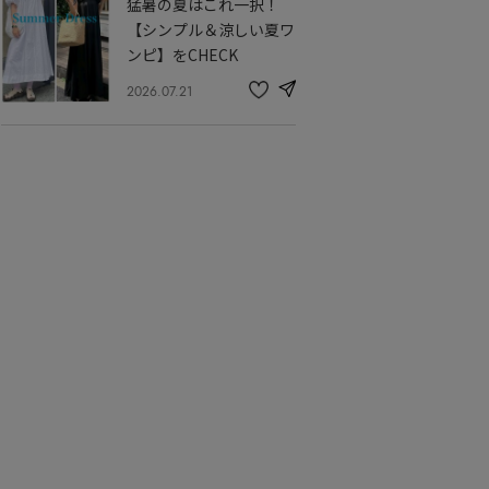
猛暑の夏はこれ一択！
に
入
【シンプル＆涼しい夏ワ
り
ンピ】をCHECK
2026.07.21
share
記
事
を
お
気
に
入
り