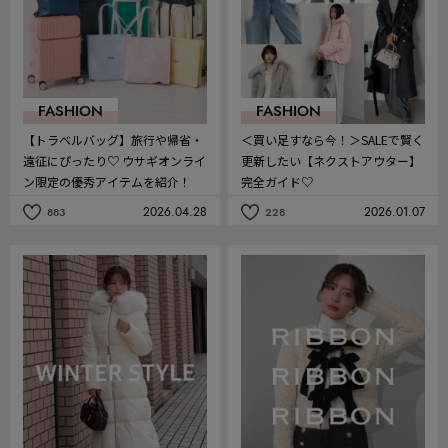
FASHION
FASHION
【トラベルバッグ】旅行や帰省・
＜買い足すなら今！＞SALEで賢く
遠征にぴったり♡ ウサギオンライ
更新したい【ネクストアウター】
ン限定の優秀アイテムを紹介！
完全ガイド♡
2026.04.28
2026.01.07
883
228
記
記
事
事
を
を
お
お
気
気
に
に
入
入
り
り