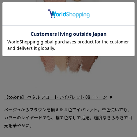
【to/one】 ペタル フロート アイパレット 08／トーン
ベージュからブラウンを揃えた４色アイパレット。単色使いでも、
カラーのレイヤードでも、捨て色なしで活躍。適度なきらめきで目
元を華やかに。