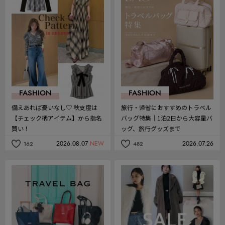
FASHION
FASHION
備えあれば憂いなし♡ 秋支度は
旅行・帰省におすすめのトラベル
【チェック柄アイテム】から指名
バッグ特集｜1泊2日から大容量バ
買い！
ッグ、旅行グッズまで
2026.08.07
NEW
2026.07.26
162
482
記
記
事
事
を
を
お
お
気
気
に
に
入
入
り
り