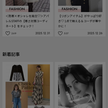
FASHION
FASHION
＜防寒×オシャレを両立♡＞アパ
【リボンアイテム】がやっぱり好
レルSTAFFの【寒さ対策コーディ
き♡ 1点で映える＆コーデが華や
ネート】をチェック！
かに！
2025.12.31
2025.12.26
269
537
記
記
事
事
を
を
お
お
気
気
新着記事
に
に
入
入
り
り