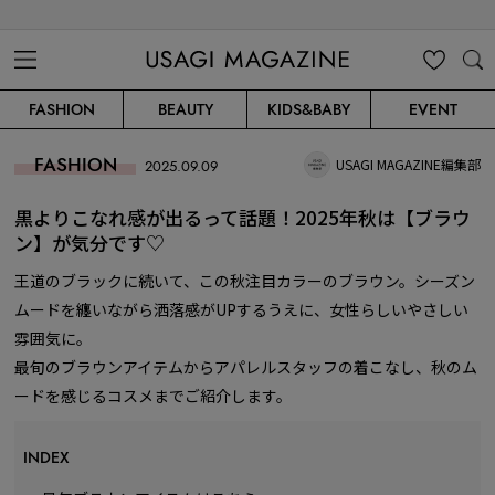
USAGI MAGAZINE
MENU
MY
SEARC
FASHION
BEAUTY
KIDS&BABY
EVENT
CLIP
H
FASHION
USAGI MAGAZINE編集部
2025.09.09
黒よりこなれ感が出るって話題！2025年秋は【ブラウ
ン】が気分です♡
王道のブラックに続いて、この秋注目カラーのブラウン。シーズン
ムードを纏いながら洒落感がUPするうえに、女性らしいやさしい
雰囲気に。
最旬のブラウンアイテムからアパレルスタッフの着こなし、秋のム
ードを感じるコスメまでご紹介します。
INDEX