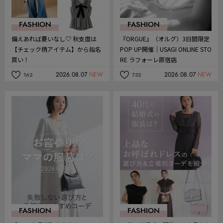
FASHION
FASHION
備えあれば憂いなし♡ 秋支度は
『ORGUE』（オルグ）3日間限定
【チェック柄アイテム】から指名
POP UP開催｜USAGI ONLINE STO
買い！
RE ラフォーレ原宿店
2026.08.07
NEW
2026.08.07
NEW
162
732
記
記
事
事
を
を
お
お
気
気
に
に
入
入
り
り
FASHION
FASHION