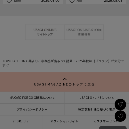
2026.08.05
2026.08.03
1200
756
記
記
事
事
を
を
お
お
気
気
に
に
入
入
り
り
TOP
>
FASHION
>
黒よりこなれ感が出るって話題！2025年秋は【ブラウン】が気分で
す♡
USAGI MAGAZINEのトップに戻る
MA CARD FOR GO GREENについて
USAGI ONLINEについて
プライバシーポリシー
特定商取引法に基づく表示
STORE LIST
オフィシャルサイト
カスタマーセンター