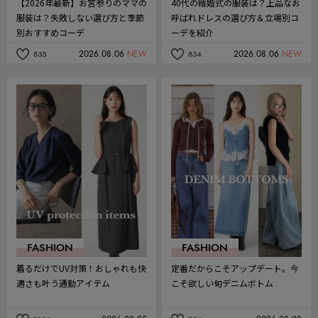
【2026年最新】お宮参りのママの
40代の結婚式の服装は？上品なお
服装は？失敗しない選び方と季節
呼ばれドレスの選び方＆立場別コ
別おすすめコーデ
ーデを紹介
2026.08.06
NEW
2026.08.06
NEW
835
834
記
記
事
事
を
を
お
お
気
気
に
に
入
入
り
り
FASHION
FASHION
着るだけでUV対策！おしゃれも快
定番だからこそアップデート。今
適さも叶う通勤アイテム
こそ欲しい旬デニムボトム