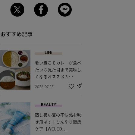
おすすめ記事
LIFE
暑い夏こそカレーが食べ
たい♡見た目まで美味し
くなるオススメカ…
2026.07.25
share
記
事
を
BEAUTY
お
気
蒸し暑い夏の不快感を吹
に
入
き飛ばす！ひんやり頭皮
り
ケア【WELED…