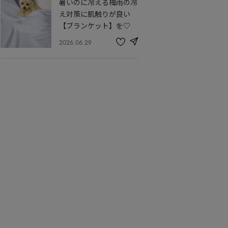
暑いのに冷える梅雨の冷
に
入
え対策に肌触りが良い
り
【ブランケット】を♡
2026.06.29
share
記
事
を
お
気
に
入
り