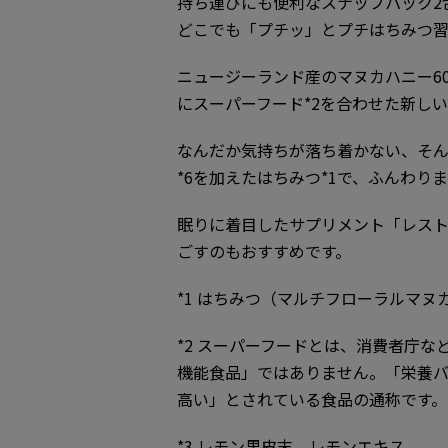
持ち運びにも便利なスナップパック2
どこでも「プチッ」とプチはちみつ
ニュージーランド産のマヌカハニー60
にスーパーフード*2を合わせた新し
なんだか気持ちが落ち着かない、そん
*6を加えたはちみつ*1で、ふんわり
眠りに着目したサプリメント「レス
ごすのもおすすめです。
*1 はちみつ（マルチフローラルマヌ
*2 スーパーフードとは、消費者庁
機能食品」ではありません。「栄養
高い」とされている食品の通称です。
*3 レモン果皮末、レモンエキス