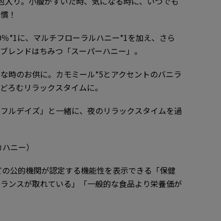
包入り。小腹がすいた時、気になる時に、いつでも
習慣！
％*1に、マルチフローラルハニー*1を加え、さら
いブレンドはちみつ「スーパーハニー」。
な時のお供に。カモミール*5とアクセントのバニラ
まどろむリラックスタイムに。
トフルデイズ」と一緒に、夜のリラックスタイムを過
カハニー）
などの公的機関が認定する機能性を表示できる「保健
バランスが取れている」「一般的な食品より栄養価が