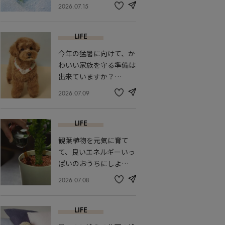
2026.07.15
share
記
事
を
LIFE
お
気
今年の猛暑に向けて、か
に
入
わいい家族を守る準備は
り
出来ていますか？…
2026.07.09
share
記
事
を
LIFE
お
気
観葉植物を元気に育て
に
入
て、良いエネルギーいっ
り
ぱいのおうちにしよ…
2026.07.08
share
記
事
を
LIFE
お
気