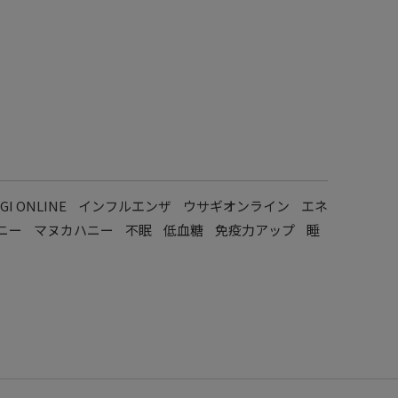
GI ONLINE
インフルエンザ
ウサギオンライン
エネ
ニー
マヌカハニー
不眠
低血糖
免疫力アップ
睡