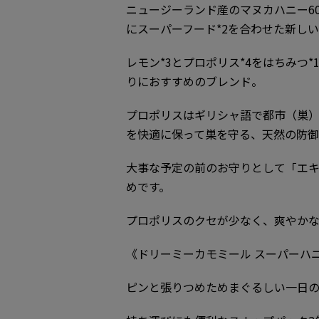
ニュージーランド産のマヌカハニー60
にスーパーフード*2を合わせた新し
レモン*3とプロポリス*4をはちみつ
りにおすすめのブレンド。
プロポリスはギリシャ語で都市（巣
を快適に保って巣を守る、天然の防御
大事な予定の前のお守りとして「エキ
めです。
プロポリスのクセが少なく、爽やか
《ドリーミーカモミール スーパーハニ
ピンと張りつめためまぐるしい一日