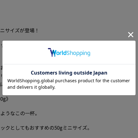
ミニサイズが登場！
ックとしてもおすすめの50gと、気になった時にい
1回分×2包)の2サイズ。
におすすめの「ゼスティーレモン」と、ふわっと安ら
リーミーカモミール」の２フレーバーが1つのキッ
にはちみつを持ち運んで！
0g》
のようなこの一杯。
ックとしてもおすすめの50gミニサイズ。