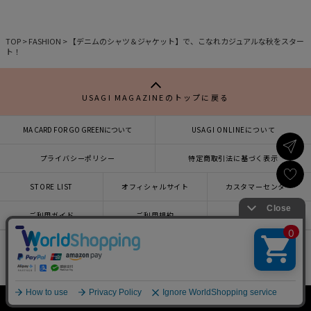
TOP
>
FASHION
>
【デニムのシャツ＆ジャケット】で、こなれカジュアルな秋をスター
ト！
USAGI MAGAZINEのトップに戻る
MA CARD FOR GO GREENについて
USAGI ONLINEについて
プライバシーポリシー
特定商取引法に基づく表示
STORE LIST
オフィシャルサイト
カスタマーセンター
×
ご利用ガイド
ご利用規約
会社概要
USAGI ONLINEで
お買い物をする▶
x
facebook
instagram
LINE
mail
Copyright © 2019 Usagi Online Co.,Ltd. All Rights Reserved.