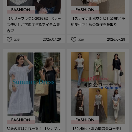
FASHION
FASHION
【リリーブラウン2026秋】《レー
【スナイデル秋ワンピ】公開♡ 予
ス使い》が可愛すぎるアイテム集
約受付中！秋の新作を先取り
合♡
2026.07.29
2026.07.28
235
326
記
記
事
事
を
を
お
お
気
気
に
に
入
入
り
り
FASHION
FASHION
猛暑の夏はこれ一択！ 【シンプル
【30,40代・夏の同窓会コーデ】