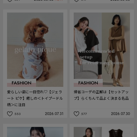
記
記
事
事
を
を
お
お
気
気
に
に
入
入
り
り
FASHION
FASHION
愛らしい姿に一目惚れ♡【ジェラ
帰省コーデの正解は【セットアッ
ート ピケ】癒しの＜トイプードル
プ】らくちんで品よく決まる名品
柄＞に注目
2026.07.31
2026.07.30
553
577
記
記
事
事
を
を
お
お