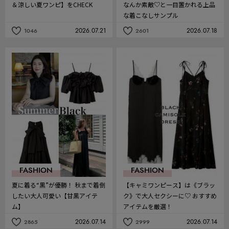
＆涼しい夏ワンピ】をCHECK
なんか素敵♡と一目置かれる上品
な着こなしサンプル
2026.07.21
2026.07.18
1046
2601
記
記
事
事
を
を
お
お
気
気
に
に
入
入
り
り
FASHION
FASHION
夏に着る“黒”が優勝！ 秋まで着倒
【キャミワンピース】は《ブラッ
したい大人可愛い【甘黒アイテ
ク》で大人セクシーに♡ おすすめ
ム】
アイテムを厳選！
2026.07.14
2026.07.14
2865
2999