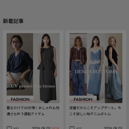
記
記
事
事
を
を
お
お
気
気
新着記事
に
に
入
入
り
り
FASHION
FASHION
着るだけでUV対策！おしゃれも快
定番だからこそアップデート。今
適さも叶う通勤アイテム
こそ欲しい旬デニムボトム
2026.08.05
NEW
2026.08.03
851
617