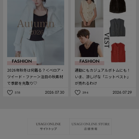
気
気
に
に
入
入
り
り
FASHION
FASHION
2026年秋冬は何着る？＜ベロア・
通勤にもカジュアルボトムにも！
ツイード・ファー＞注目の秋素材
いま、涼しげな「ニットベスト」
で季節を先取り♡
が売れるわけ
2026.07.30
2026.07.29
518
394
記
記
事
事
を
を
お
お
気
気
に
に
入
入
り
り