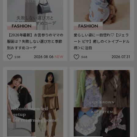
FASHION
FASHION
【2026年最新】お宮参りのママの
愛らしい姿に一目惚れ♡【ジェラ
服装は？失敗しない選び方と季節
ート ピケ】癒しの＜トイプードル
別おすすめコーデ
柄＞に注目
2026.08.06
NEW
2026.07.31
238
568
記
記
事
事
を
を
お
お
気
気
に
に
入
入
り
り