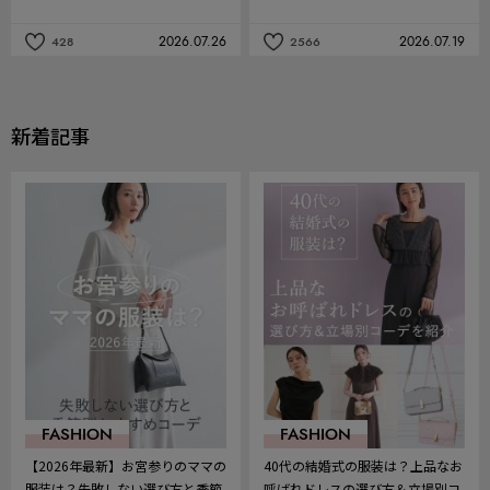
2026.07.26
2026.07.19
428
2566
記
記
事
事
を
を
お
お
気
気
新着記事
に
に
入
入
り
り
FASHION
FASHION
【2026年最新】お宮参りのママの
40代の結婚式の服装は？上品なお
服装は？失敗しない選び方と季節
呼ばれドレスの選び方＆立場別コ