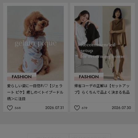
事
事
を
を
お
お
気
気
に
に
入
入
り
り
FASHION
FASHION
愛らしい姿に一目惚れ♡【ジェラ
帰省コーデの正解は【セットアッ
ート ピケ】癒しの＜トイプードル
プ】らくちんで品よく決まる名品
柄＞に注目
2026.07.31
2026.07.30
568
619
記
記
事
事
を
を
お
お
気
気
に
に