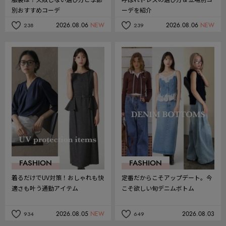
別おすすめコーデ
ーデを紹介
2026.08.06
NEW
2026.08.06
NEW
238
239
記
記
事
事
を
を
お
お
気
気
に
に
入
入
り
り
FASHION
FASHION
着るだけでUV対策！おしゃれも快
定番だからこそアップデート。今
適さも叶う通勤アイテム
こそ欲しい旬デニムボトム
2026.08.05
NEW
2026.08.03
934
649
記
記