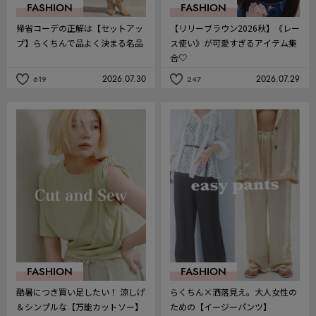
FASHION
FASHION
帰省コーデの正解は【セットアッ
【リリーブラウン2026秋】《レー
プ】らくちんで品よく決まる名品
ス使い》が可愛すぎるアイテム集
合♡
2026.07.30
2026.07.29
619
247
記
記
事
事
を
を
お
お
気
気
に
に
入
入
り
り
FASHION
FASHION
酷暑につき買い足したい！ 涼しげ
らくちん×洒落見え。大人女性の
＆シンプルな【万能カットソー】
ための【イージーパンツ】