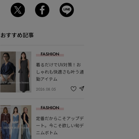
おすすめ記事
FASHION
着るだけでUV対策！お
しゃれも快適さも叶う通
勤アイテム
2026.08.05
share
記
事
を
FASHION
お
気
定番だからこそアップデ
に
入
ート。今こそ欲しい旬デ
り
ニムボトム