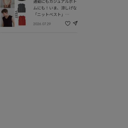
通勤にもカジュアルボト
に
入
ムにも！いま、涼しげな
り
「ニットベスト」…
2026.07.29
share
記
事
を
お
気
に
入
り