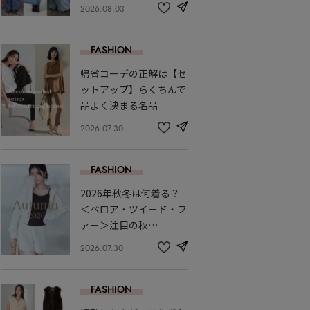
2026.08.03
share
記
事
を
FASHION
お
気
帰省コーデの正解は【セ
に
入
ットアップ】らくちんで
り
品よく決まる名品
2026.07.30
share
記
事
を
FASHION
お
気
2026年秋冬は何着る？
に
入
＜ベロア・ツイード・フ
り
ァー＞注目の秋…
2026.07.30
share
記
事
を
FASHION
お
気