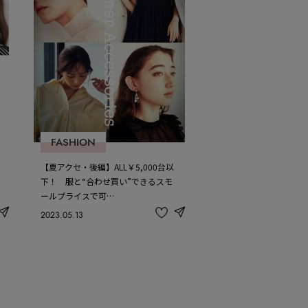
FASHION
【夏アクセ・後編】ALL￥5,000台以
下！ 服と“合わせ買い”できるスモ
ールプライスで可…
2023.05.13
share
share
記
事
を
お
気
に
入
り