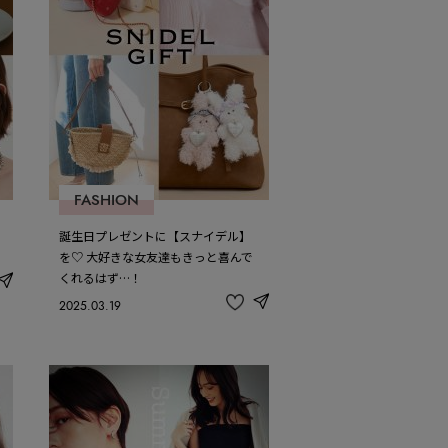
FASHION
誕生日プレゼントに【スナイデル】
を♡ 大好きな女友達もきっと喜んで
くれるはず…！
share
2025.03.19
share
記
事
を
お
気
に
入
り