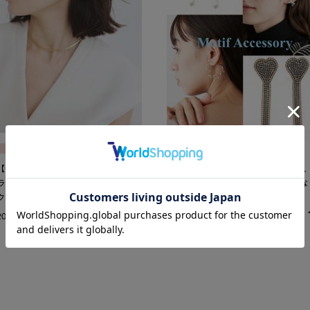
FASHION
FASHION
【今どきアクセ】はファッションブ
【ハート＆リボン】が可愛い！大人
ランドで見つける！ 新作をチェッ
もOKな《モチーフアクセ》が気にな
ク
ります♡
2024.09.05
2023.11.07
share
記
記
事
事
を
を
お
お
気
気
に
に
入
入
り
り