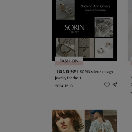
FASHION
【再入荷決定】SORIN selects design
jewelry for the H…
2024.12.13
share
記
事
を
お
気
に
入
り