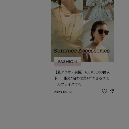
FASHION
【夏アクセ・前編】ALL￥5,000台以
下！ 服と“合わせ買い”できるスモ
ールプライスで可…
2023.05.12
share
記
事
を
お
気
に
入
り