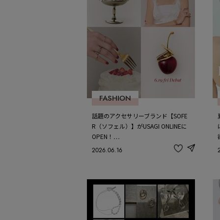
FASHION
話題のアクセサリーブランド【SOFE
R（ソフェル）】がUSAGI ONLINEに
OPEN！…
2026.06.16
share
記
事
を
お
気
に
入
り