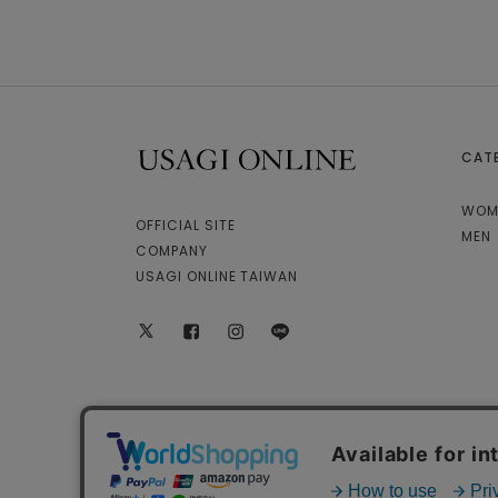
CAT
USAGI ONLINE
WOM
OFFICIAL SITE
MEN
COMPANY
USAGI ONLINE TAIWAN
X
facebook
instagram
LINE