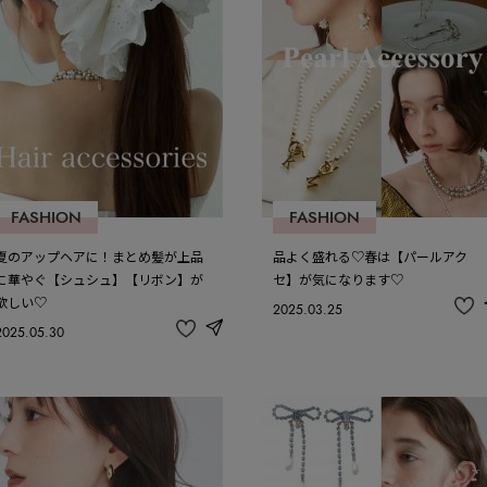
FASHION
FASHION
夏のアップヘアに！まとめ髪が上品
品よく盛れる♡春は【パールアク
に華やぐ【シュシュ】【リボン】が
セ】が気になります♡
欲しい♡
2025.03.25
記
2025.05.30
事
share
記
を
事
お
を
気
お
に
気
入
に
り
入
り