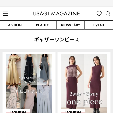
USAGI MAGAZINE
MENU
MY
SEARC
FASHION
BEAUTY
KIDS&BABY
EVENT
CLIP
H
ギャザーワンピース
FASHION
FASHION