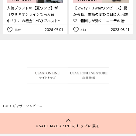
人気ブランドの【夏ワンピ】が
【２way・３wayワンピース】夏
《ウサギオンラインで再入荷
から秋、季節の変わり目に大活躍
中！》この機会にぜひ♡ベストバ
♡ 着回しが効く！コーデの幅が
イランキング６
広がる！
2025.07.01
2023.08.11
1182
414
記
記
事
事
を
を
お
お
気
気
に
に
入
入
り
り
TOP
>
ギャザーワンピース
USAGI MAGAZINEのトップに戻る