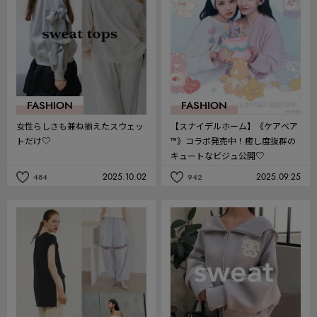
り
り
FASHION
FASHION
女性らしさも兼ね揃えたスウェッ
【スナイデルホーム】《ケアベア
トだけ♡
™》コラボ発売中！癒し度抜群の
キュートなビジュ公開♡
2025.10.02
2025.09.25
484
942
記
記
事
事
を
を
お
お
気
気
に
に
入
入
り
り