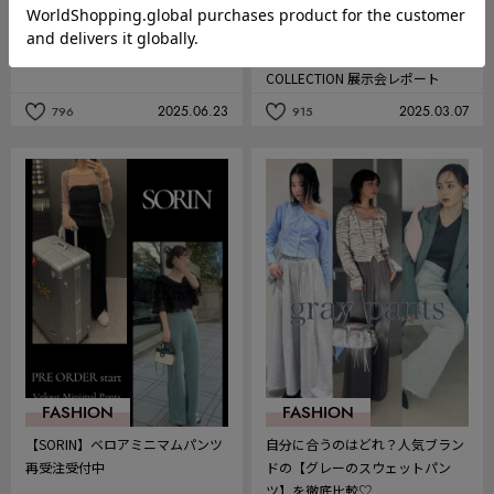
FASHION
FASHION
【SORIN】 2025 PRE-FALL 展示会
【SORIN】25’ SPRING & SUMME
レポート
R
COLLECTION 展示会レポート
2025.06.23
2025.03.07
796
915
記
記
事
事
を
を
お
お
気
気
に
に
入
入
り
り
FASHION
FASHION
【SORIN】ベロアミニマムパンツ
自分に合うのはどれ？人気ブラン
再受注受付中
ドの【グレーのスウェットパン
ツ】を徹底比較♡