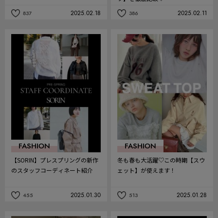
2025.02.18
2025.02.11
837
386
記
記
事
事
を
を
お
お
気
気
に
に
入
入
り
り
FASHION
FASHION
【SORIN】プレスプリングの新作
冬も春も大活躍♡この時期【スウ
のスタッフコーディネート紹介
ェット】が使えます！
2025.01.30
2025.01.28
455
513
記
記
事
事