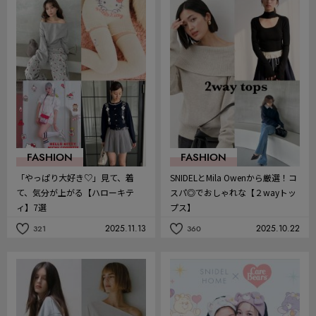
お
お
気
気
に
に
入
入
り
り
FASHION
FASHION
「やっぱり大好き♡」見て、着
SNIDELとMila Owenから厳選！コ
て、気分が上がる【ハローキテ
スパ◎でおしゃれな【２wayトッ
ィ】7選
プス】
2025.11.13
2025.10.22
321
360
記
記
事
事
を
を
お
お
気
気
に
に
入
入