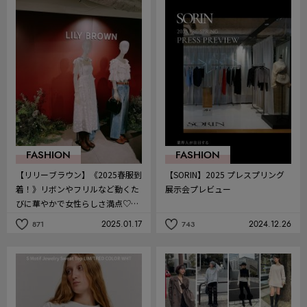
を
を
お
お
気
気
に
に
入
入
り
り
FASHION
FASHION
【リリーブラウン】《2025春服到
【SORIN】2025 プレスプリング
着！》リボンやフリルなど動くた
展示会プレビュー
びに華やかで女性らしさ満点♡＜
展示会レポ＞
2025.01.17
2024.12.26
871
743
記
記
事
事
を
を
お
お
気
気
に
に
入
入