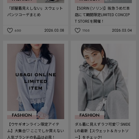
「部屋着見えしない」スウェット
【SORIN (ソリン)】阪急うめだ本
パンツコーデまとめ
店にて期間限定LIMITED CONCEP
T STOREを開催！
2026.03.08
2026.03.04
650
1105
記
記
事
事
を
を
お
お
気
気
に
に
入
入
り
り
FASHION
FASHION
【ウサギオンライン限定アイテ
ダル着に見えずラフ可愛♡ SNIDE
ム】大集合♡ ここでしか買えない
Lの最新【スウェット＆カットソ
人気ブランドの名品は必見！
ー】をチェック!