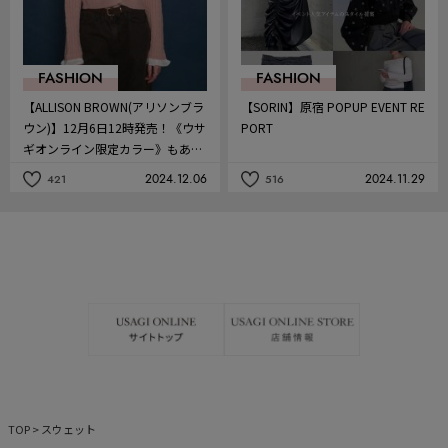
FASHION
FASHION
【ALLISON BROWN(アリソンブラ
【SORIN】原宿 POPUP EVENT RE
ウン)】12月6日12時発売！《ウサ
PORT
ギオンライン限定カラー》もあり
ます♡
2024.12.06
2024.11.29
421
516
記
記
事
事
を
を
お
お
気
気
に
に
入
入
り
り
TOP
>
スウェット