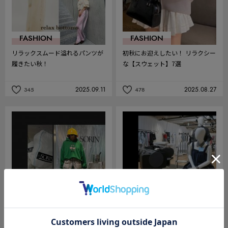
FASHION
FASHION
リラックスムード溢れるパンツが
初秋にお迎えしたい！ リラクシー
履きたい秋！
な【スウェット】7選
2025.09.11
2025.08.27
345
478
記
記
事
事
を
を
お
お
気
気
に
に
入
入
り
り