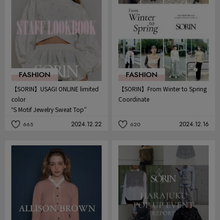
り
り
FASHION
FASHION
【SORIN】USAGI ONLINE limited
【SORIN】From Winter to Spring
color
Coordinate
‟S Motif Jewelry Sweat Top″
2024.12.22
2024.12.16
665
620
記
記
事
事
を
を
お
お
気
気
に
に
入
入
り
り