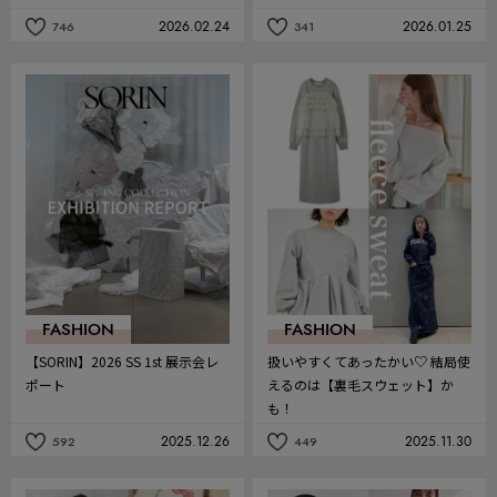
2026.02.24
2026.01.25
746
341
記
記
事
事
を
を
お
お
気
気
に
に
入
入
り
り
FASHION
FASHION
【SORIN】2026 SS 1st 展示会レ
扱いやすくてあったかい♡ 結局使
ポート
えるのは【裏毛スウェット】か
も！
2025.12.26
2025.11.30
592
449
記
記
事
事
を
を