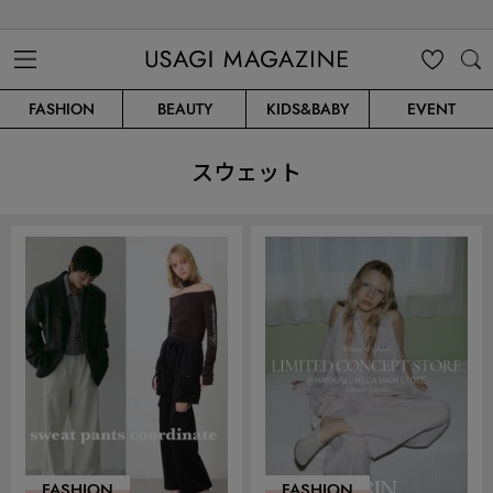
USAGI MAGAZINE
MENU
MY
SEARC
FASHION
BEAUTY
KIDS&BABY
EVENT
CLIP
H
スウェット
FASHION
FASHION