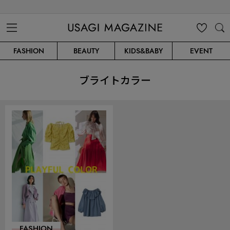
USAGI MAGAZINE
MENU
MY
SEARC
FASHION
BEAUTY
KIDS&BABY
EVENT
CLIP
H
ブライトカラー
FASHION