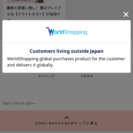
着映え感増し増し！ 春はプレイフ
ルな【ブライトカラー】が有効で
す
2023.02.20
598
記
事
を
お
気
に
入
り
TOP
>
ブライトカラー
USAGI MAGAZINEのトップに戻る