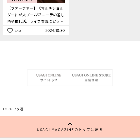
【ファーファー】《マルチショル
ダー》が大ブーム♡ コーデの差し
色や推し活、ライブ参戦にピッタ
リ！
2024.10.30
340
記
事
を
お
気
に
入
り
TOP
>
ヲタ活
USAGI MAGAZINEのトップに戻る