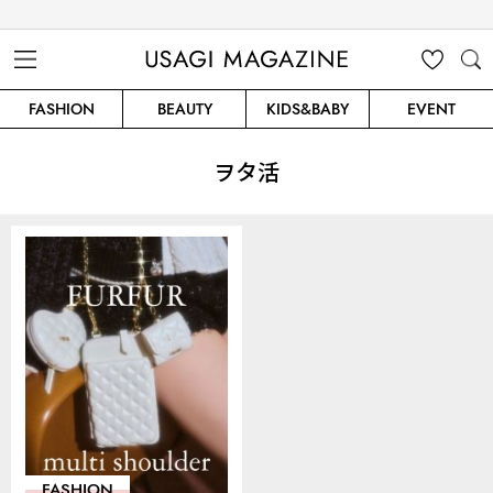
USAGI MAGAZINE
MENU
MY
SEARC
FASHION
BEAUTY
KIDS&BABY
EVENT
CLIP
H
ヲタ活
FASHION