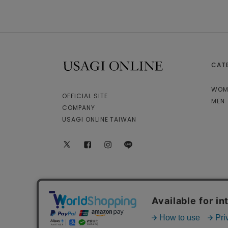
CAT
USAGI ONLINE
WOM
OFFICIAL SITE
MEN
COMPANY
USAGI ONLINE TAIWAN
X
facebook
instagram
LINE