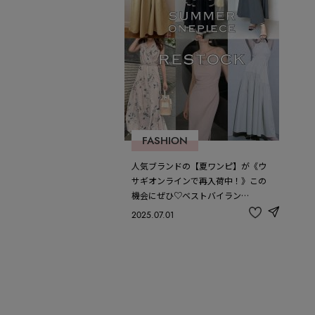
FASHION
人気ブランドの【夏ワンピ】が《ウ
サギオンラインで再入荷中！》この
機会にぜひ♡ベストバイラン…
2025.07.01
share
記
事
を
お
気
に
入
り