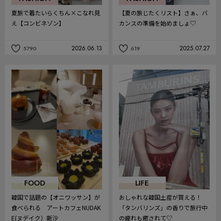
夏旅で着たいらくちん×こなれ見
【夏の旅じたくリスト】さぁ、バ
え【コンビネゾン】
カンスの準備を始めましょ♡
2026.06.13
2025.07.27
5790
619
記
記
事
事
を
を
お
お
気
気
に
に
入
入
り
り
FOOD
LIFE
韓国で話題の【オニワッサン】が
おしゃれな韓国土産が買える！
食べられる アートカフェNUDAK
「タンバリンズ」の香りで旅行中
E(ヌデイク）新沙
の疲れも癒されて♡