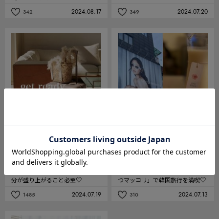
2024.08.17
2024.07.20
342
349
記
記
事
事
を
を
お
お
気
気
に
に
入
入
り
り
FASHION
LIFE
【夏の旅じたくリスト】ウサギオ
【カロスキル】 ジェントルモンス
ンラインで揃えれば、バカンス気
ターのジェニーコラボと「はちみ
分が盛り上がること必至♡
つマッコリ」で韓国旅行を満喫♡
2024.07.19
2024.07.13
1485
310
記
記
事
事
を
を