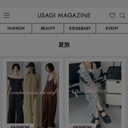
USAGI MAGAZINE
MENU
MY
SEARC
FASHION
BEAUTY
KIDS&BABY
EVENT
CLIP
H
夏旅
FASHION
FASHION