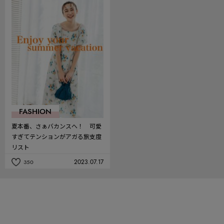
お
お
気
気
に
に
入
入
り
り
FASHION
夏本番、さぁバカンスへ！ 可愛
すぎてテンションがアガる旅支度
リスト
2023.07.17
350
記
事
を
お
気
に
入