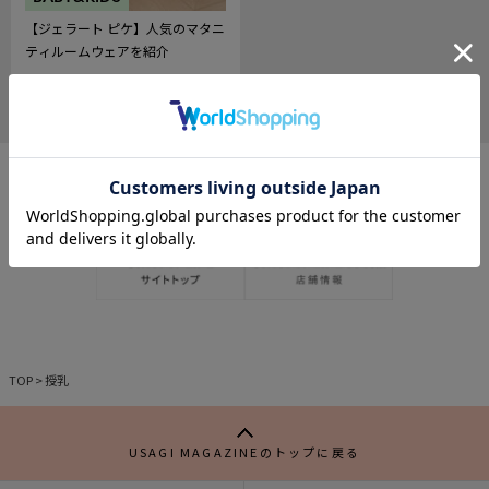
【ジェラート ピケ】人気のマタニ
ティルームウェアを紹介
2025.07.25
491
記
事
を
お
気
に
入
り
TOP
>
授乳
USAGI MAGAZINEのトップに戻る