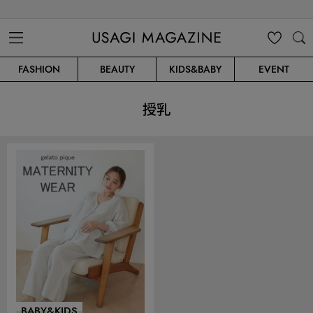
USAGI MAGAZINE
MENU
MY
SEARC
FASHION
BEAUTY
KIDS&BABY
EVENT
CLIP
H
授乳
BABY&KIDS