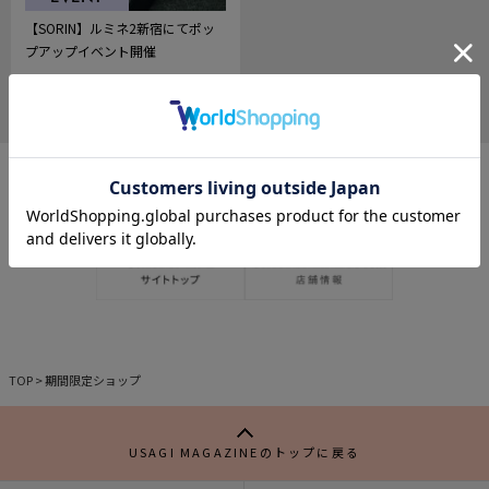
【SORIN】ルミネ2新宿にてポッ
プアップイベント開催
2025.03.03
784
記
事
を
お
気
に
入
り
TOP
>
期間限定ショップ
USAGI MAGAZINEのトップに戻る