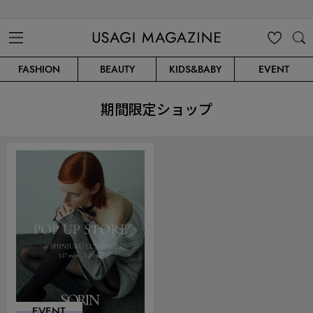
USAGI MAGAZINE
MENU
MY
SEARC
FASHION
BEAUTY
KIDS&BABY
EVENT
CLIP
H
期間限定ショップ
EVENT