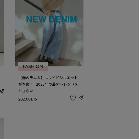
FASHION
【春のデニム】はワイドシルエット
が本命!? 2023年の最旬トレンドを
おさらい
share
2023.01.15
share
記
事
を
お
気
に
入
り