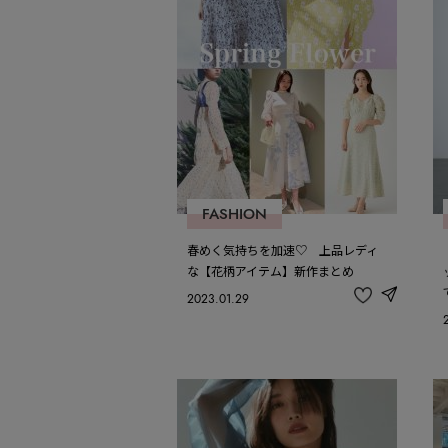
FASHION
春めく気持ちを加速♡ 上品レディ
な【花柄アイテム】新作まとめ
2023.01.29
share
記
事
を
お
気
に
入
り