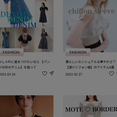
FASHION
FASHION
おしゃれに差をつけたいなら 【パン
春らしいセンシュアルな華やかさ♡
ツ以外のデニム】を狙って
【透けシフォン袖】のアイテム6選
2023.03.26
2023.02.27
share
記
記
事
事
を
を
お
お
気
気
に
に
入
入
り
り