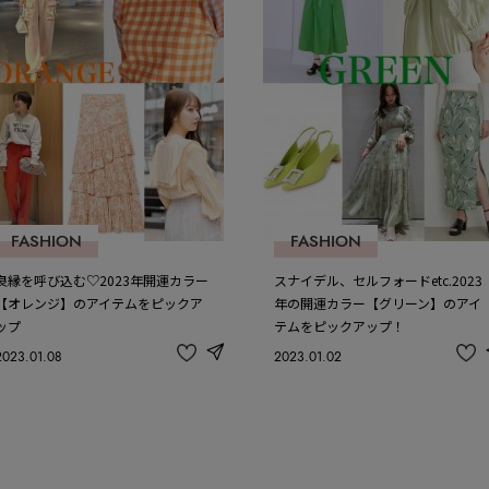
FASHION
FASHION
良縁を呼び込む♡2023年開運カラー
スナイデル、セルフォードetc.2023
【オレンジ】のアイテムをピックア
年の開運カラー【グリーン】のアイ
ップ
テムをピックアップ！
2023.01.08
2023.01.02
share
記
記
事
事
を
を
お
お
気
気
に
に
入
入