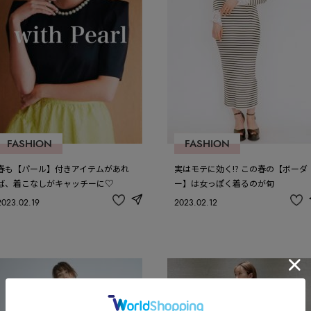
FASHION
FASHION
春も【パール】付きアイテムがあれ
実はモテに効く!? この春の【ボーダ
ば、着こなしがキャッチーに♡
ー】は女っぽく着るのが旬
2023.02.19
2023.02.12
share
記
記
事
事
を
を
お
お
気
気
に
に
入
入
り
り