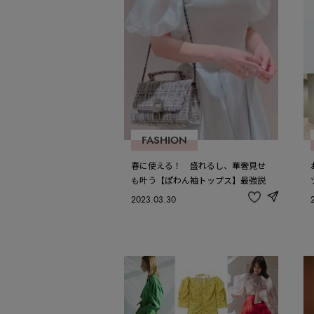
FASHION
春に使える！ 盛れるし、華奢見せ
も叶う【ぽわん袖トップス】最強説
2023.03.30
share
記
事
を
お
気
に
入
り