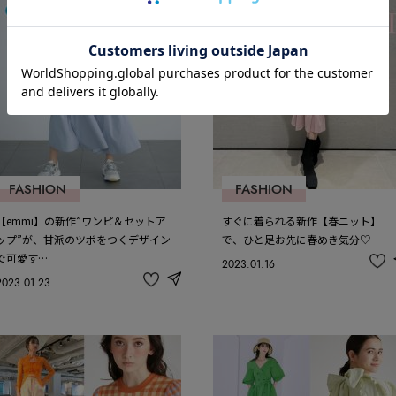
FASHION
FASHION
【emmi】の新作”ワンピ＆セットア
すぐに着られる新作【春ニット】
ップ”が、甘派のツボをつくデザイン
で、ひと足お先に春めき気分♡
で可愛す…
2023.01.16
記
2023.01.23
事
share
記
を
事
お
を
気
お
に
気
入
に
り
入
り