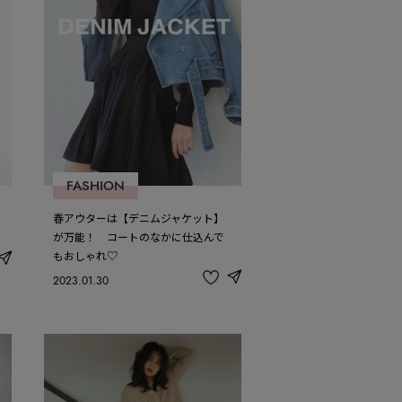
FASHION
春アウターは【デニムジャケット】
が万能！ コートのなかに仕込んで
もおしゃれ♡
share
2023.01.30
share
記
事
を
お
気
に
入
り