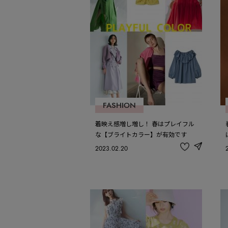
FASHION
着映え感増し増し！ 春はプレイフル
な【ブライトカラー】が有効です
2023.02.20
share
記
事
を
お
気
に
入
り