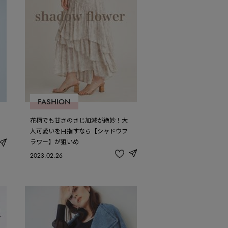
FASHION
花柄でも甘さのさじ加減が絶妙！大
人可愛いを目指すなら【シャドウフ
ラワー】が狙いめ
share
2023.02.26
share
記
事
を
お
気
に
入
り