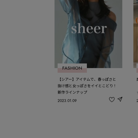
FASHION
【シアー】アイテムで、春っぽさと
抜け感と女っぽさをイイとこどり！
新作ラインナップ
2023.01.09
share
記
事
を
お
気
に
入