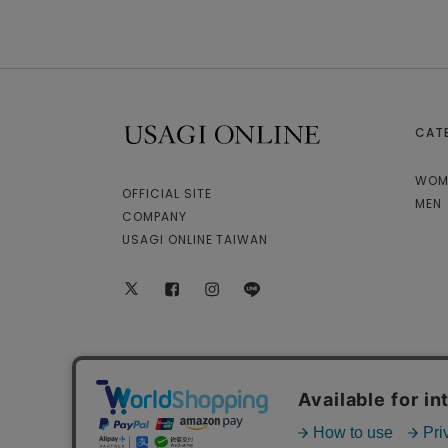
り
CAT
USAGI ONLINE
WOM
OFFICIAL SITE
MEN
COMPANY
USAGI ONLINE TAIWAN
X
facebook
instagram
LINE