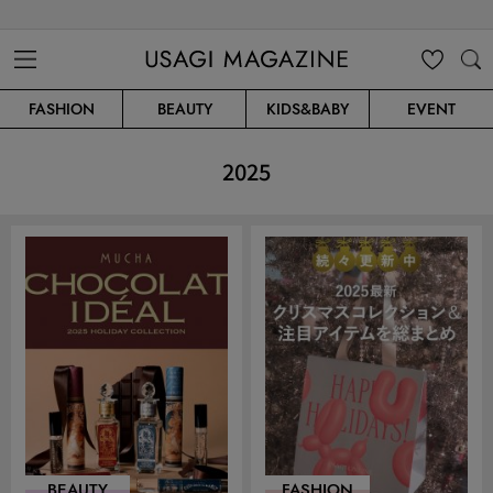
USAGI MAGAZINE
MENU
MY
SEARC
FASHION
BEAUTY
KIDS&BABY
EVENT
CLIP
H
2025
BEAUTY
FASHION