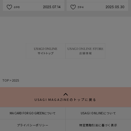
力♡
2025.07.14
2025.05.30
698
594
記
記
事
事
を
を
お
お
気
気
に
に
入
入
り
り
TOP
>
2025
USAGI MAGAZINEのトップに戻る
MA CARD FOR GO GREENについて
USAGI ONLINEについて
プライバシーポリシー
特定商取引法に基づく表示