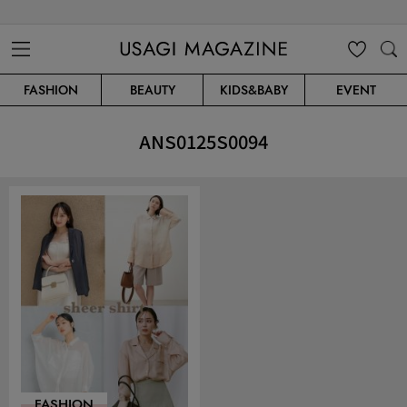
USAGI MAGAZINE
MENU
MY
SEARC
FASHION
BEAUTY
KIDS&BABY
EVENT
CLIP
H
ANS0125S0094
FASHION