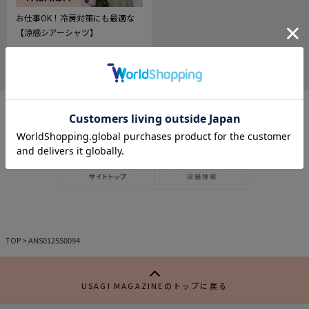
お仕事OK！冷房対策にも最適な
【涼感シアーシャツ】
2025.07.13
748
記
事
を
お
気
に
入
り
TOP
>
ANS0125S0094
USAGI MAGAZINEのトップに戻る