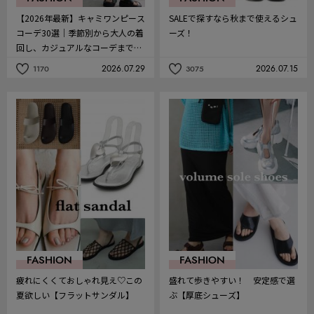
【2026年最新】キャミワンピース
SALEで探すなら秋まで使えるシュ
コーデ30選｜季節別から大人の着
ーズ！
回し、カジュアルなコーデまで紹
介
2026.07.29
2026.07.15
1170
3075
記
記
事
事
を
を
お
お
気
気
に
に
入
入
り
り
FASHION
FASHION
疲れにくくておしゃれ見え♡この
盛れて歩きやすい！ 安定感で選
夏欲しい【フラットサンダル】
ぶ【厚底シューズ】