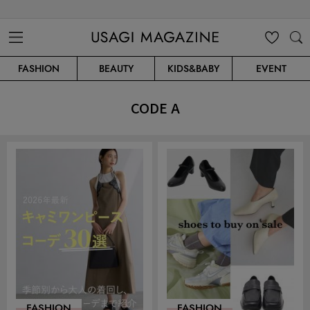
USAGI MAGAZINE
MENU
MY
SEARC
FASHION
BEAUTY
KIDS&BABY
EVENT
CLIP
H
CODE A
FASHION
FASHION