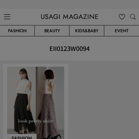
USAGI MAGAZINE
MENU
MY
SEARC
FASHION
BEAUTY
KIDS&BABY
EVENT
CLIP
H
EII0123W0094
FASHION