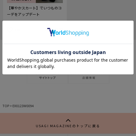
【華やかスカート】でいつものコ
ーデをアップデート
2023.12.13
336
記
事
を
お
気
に
入
り
TOP
>
EII0123W0094
USAGI MAGAZINEのトップに戻る