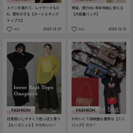
メインを張れて、レイヤードもO
帰省、旅行etc.年末年始に使える
K。便利すぎる【タートルネック
【大容量バッグ】
トップス】
2025.12.27
2025.12.13
521
822
記
記
事
事
を
を
お
お
気
気
に
に
入
入
り
り
FASHION
FASHION
日常使いしやすくて色っぽさ漂う
かわいくて収納面も優秀な【ミニ
【ルーズニット】がかわいい！
バッグ】だけ！