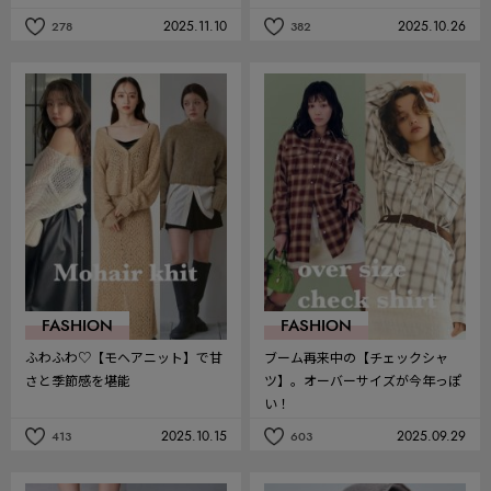
2025.11.10
2025.10.26
278
382
記
記
事
事
を
を
お
お
気
気
に
に
入
入
り
り
FASHION
FASHION
ふわふわ♡【モヘアニット】で甘
ブーム再来中の【チェックシャ
さと季節感を堪能
ツ】。オーバーサイズが今年っぽ
い！
2025.10.15
2025.09.29
413
603
記
記
事
事
を
を