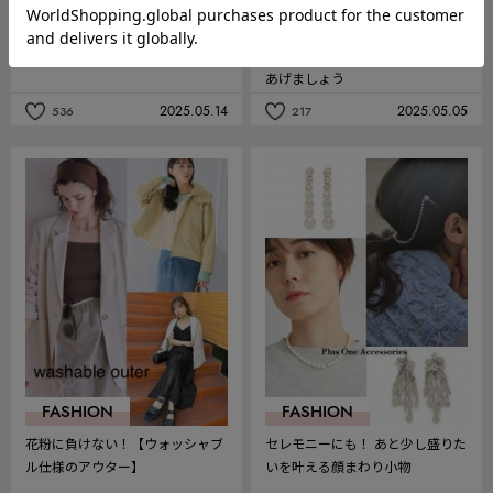
FASHION
LIFE
やっぱり可愛い♡この夏も【ロゴ
心が疲れている時はガチガチな身
バッグ】が欲しい
体に目を向けて、優しくほぐして
あげましょう
2025.05.14
2025.05.05
536
217
記
記
事
事
を
を
お
お
気
気
に
に
入
入
り
り
FASHION
FASHION
花粉に負けない！【ウォッシャブ
セレモニーにも！ あと少し盛りた
ル仕様のアウター】
いを叶える顔まわり小物