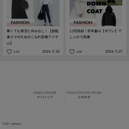
FASHION
FASHION
寒くても育児に休みなし！【自転
12月目前！冬本番は【ダウン】で
車ママのためのこなれ防寒アイテ
しっかり防寒
ム】
2024.11.30
2024.11.27
648
438
記
記
事
事
を
を
お
お
気
気
に
に
入
入
り
り
TOP
>
emmi