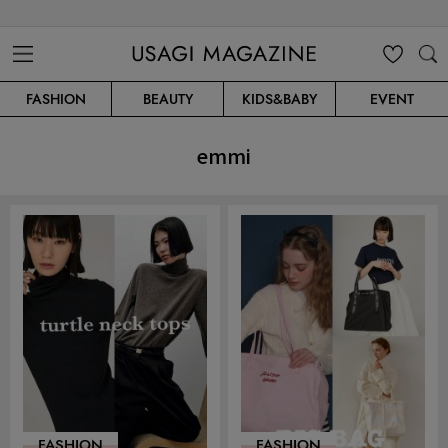
USAGI MAGAZINE
MENU
MY
SEARC
FASHION
BEAUTY
KIDS&BABY
EVENT
CLIP
H
emmi
FASHION
FASHION