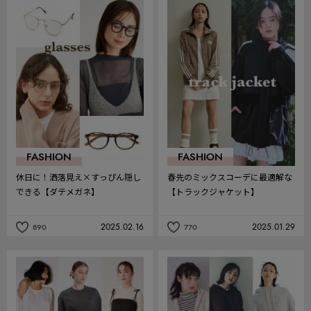
を
を
お
お
気
気
に
に
入
入
り
り
FASHION
FASHION
休日に！洒落見え×すっぴん隠し
春先のミックスコーデに最適解な
できる【ダテメガネ】
【トラックジャケット】
2025.02.16
2025.01.29
890
770
記
記
事
事
を
を
お
お
気
気
に
に
入
入