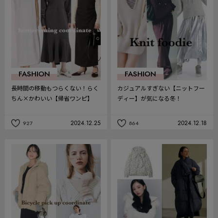
り
り
FASHION
FASHION
長時間の移動もつらくない！らく
カジュアルすぎない【ニットフー
ちん×かわいい【帰省ワンピ】
ディー】が気になる冬！
2024.12.25
2024.12.18
927
864
記
記
事
事
を
を
お
お
気
気
に
に
入
入
り
り