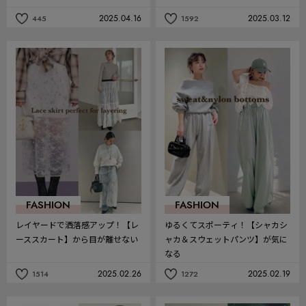
2025.04.16
2025.03.12
445
1592
記
記
事
事
を
を
お
お
気
気
に
に
入
入
り
り
FASHION
FASHION
レイヤードで洒落感アップ！【レ
ゆるくてスポーティ！【シャカシ
ーススカート】から目が離せない
ャカ＆スウェットパンツ】が気に
なる
2025.02.26
2025.02.19
1514
1272
記
記
事
事