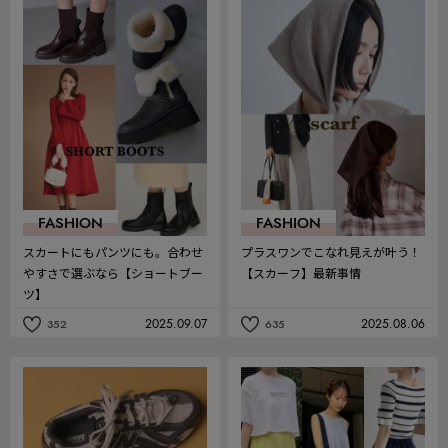
お
お
気
気
に
に
入
入
り
り
FASHION
FASHION
スカートにもパンツにも。合わせ
プラスワンでこなれ見えが叶う！
やすさで選ぶなら【ショートブー
【スカーフ】最新事情
ツ】
2025.09.07
2025.08.06
352
635
記
記
事
事
を
を
お
お
気
気
に
に
入
入