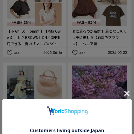
FASHION
FASHION
【FRAY I.D】【emmi】【Mila Ow
夏に着るのが新鮮！ 着こなしをリ
en】【LILY BROWN】ON／OFF両
ッチに魅せる【洒落色ブラウ
用できる！夏の「マルチWAYトッ
ン】：ウエア編
プス」
2025.06.16
2025.05.22
385
557
記
記
事
事
を
を
お
お
気
気
に
に
入
入
り
り