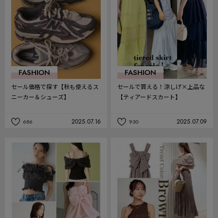
り
り
FASHION
FASHION
セール価格で探す【秋も使えるス
セールで買える！涼しげ×上品な
ニーカー＆シューズ】
【ティアードスカート】
2025.07.16
2025.07.09
686
930
記
記
事
事
を
を
お
お
気
気
に
に
入
入
り
り