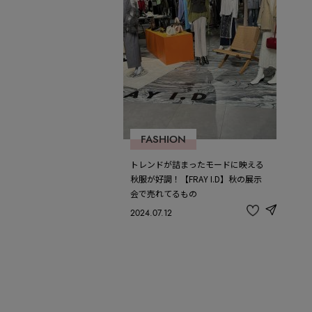
FASHION
トレンドが詰まったモードに映える
秋服が好調！【FRAY I.D】秋の展示
会で売れてるもの
2024.07.12
share
記
事
を
お
気
に
入
り