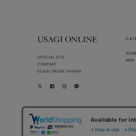
CAT
USAGI ONLINE
WOM
OFFICIAL SITE
MEN
COMPANY
USAGI ONLINE TAIWAN
X
facebook
instagram
LINE