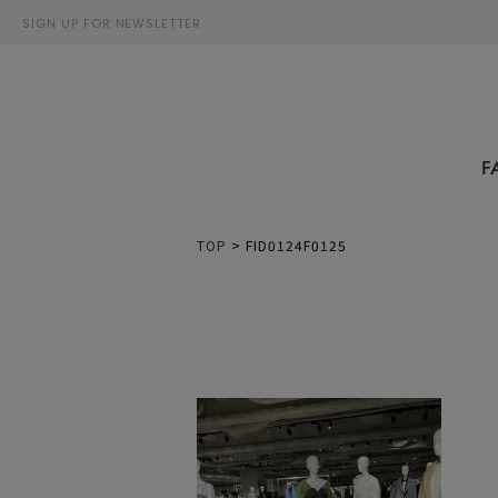
SIGN UP FOR NEWSLETTER
F
TOP
>
FID0124F0125