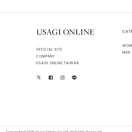
CAT
USAGI ONLINE
WOM
OFFICIAL SITE
MEN
COMPANY
USAGI ONLINE TAIWAN
X
facebook
instagram
LINE