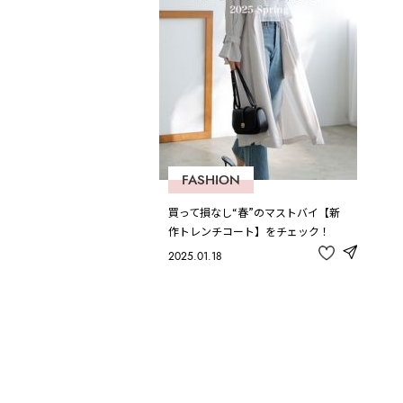
FASHION
買って損なし“春”のマストバイ【新
作トレンチコート】をチェック！
2025.01.18
share
記
事
を
お
気
に
入
り