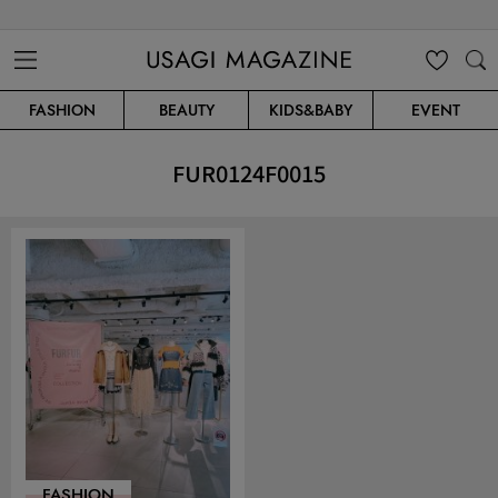
USAGI MAGAZINE
MENU
MY
SEARC
FASHION
BEAUTY
KIDS&BABY
EVENT
CLIP
H
FUR0124F0015
FASHION