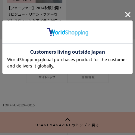
【ファーファー】2024秋服公開！
《ビジュー・リボン・ファーな
ど》スウィートなアイテムが満載
♡
2024.06.28
1278
記
事
を
お
気
に
入
り
TOP
>
FUR0124F0015
USAGI MAGAZINEのトップに戻る