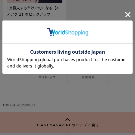
1点投入するだけで旬になる【ヘ
アアクセ】をピックアップ！
2025.04.06
276
記
事
を
お
気
に
入
り
TOP
>
FUR0125M0111
USAGI MAGAZINEのトップに戻る