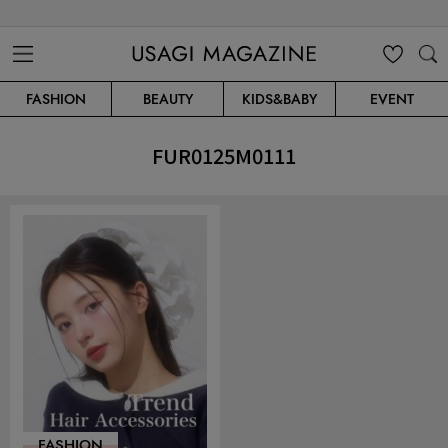
USAGI MAGAZINE
MENU
MY
SEARC
FASHION
BEAUTY
KIDS&BABY
EVENT
CLIP
H
FUR0125M0111
FASHION