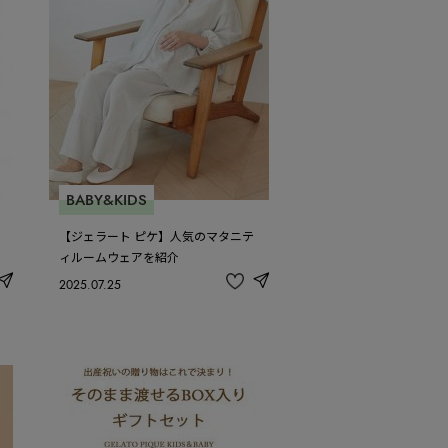
BABY&KIDS
【ジェラート ピケ】人気のマタニテ
ィルームウェアを紹介
2025.07.25
share
share
記
事
を
お
気
に
入
り