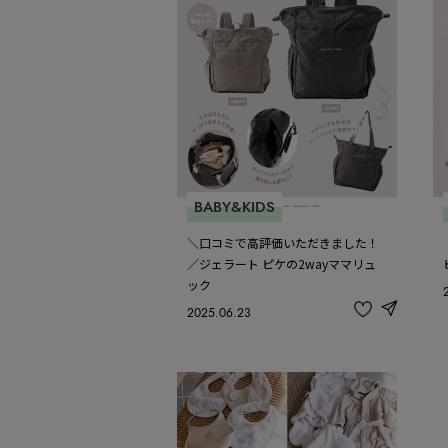
BABY&KIDS
＼口コミで高評価いただきました！
／ジェラート ピケの2wayママリュ
ック
2025.06.23
share
記
事
を
お
気
に
入
り