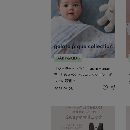
BABY&KIDS
【ジェラート ピケ】「aden + anais
™」とのスペシャルコレクション！ギ
フトに最適…
2026.06.28
share
記
事
を
お
気
に
入
り