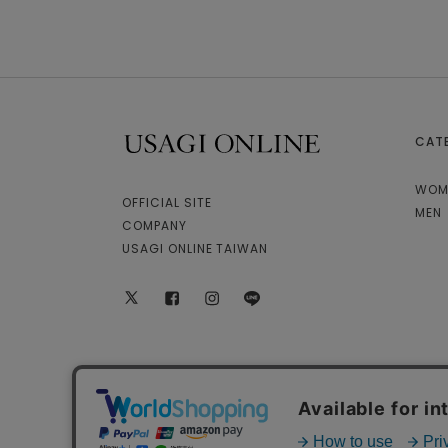
CAT
USAGI ONLINE
WOM
OFFICIAL SITE
MEN
COMPANY
USAGI ONLINE TAIWAN
X
facebook
instagram
LINE