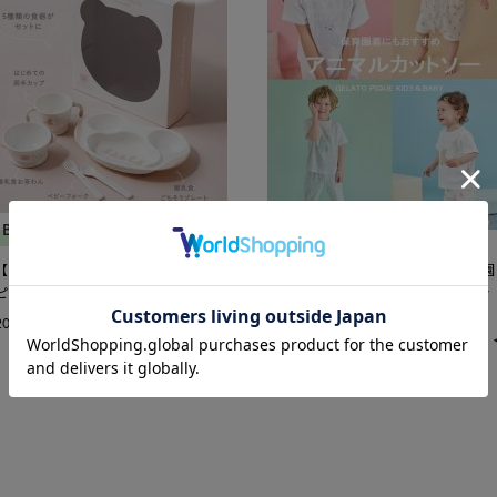
BABY&KIDS
BABY&KIDS
【ギフトにもおすすめ】ジェラート
【ジェラート ピケ】保育園や幼稚園
ピケ キッズ&ベビーの食器シリーズ
で大活躍◎プレイウェアとしてもお
すすめのアイテムをご紹介！
2025.06.20
share
記
2025.06.18
事
記
を
事
お
を
気
お
に
気
入
に
り
入
り