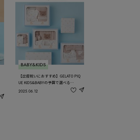
BABY&KIDS
【出産祝いにおすすめ】GELATO PIQ
UE KIDS&BABYの予算で選べる…
2025.06.12
share
記
事
share
を
お
気
に
入
り