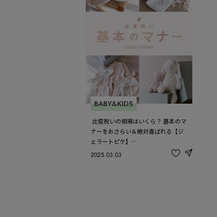
BABY&KIDS
​​​​ 出産祝いの相場はいくら？ 基本のマ
ナーをおさらい＆絶対喜ばれる【ジ
ェラートピケ】…
2025.03.03
share
記
事
を
お
気
に
入
り