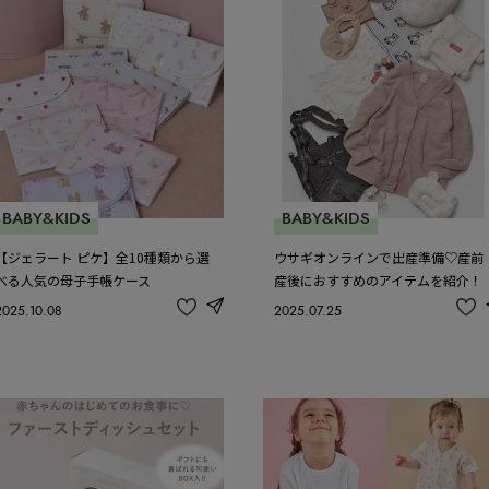
BABY&KIDS
BABY&KIDS
【ジェラート ピケ】全10種類から選
ウサギオンラインで出産準備♡産前
べる人気の母子手帳ケース
産後におすすめのアイテムを紹介！
2025.10.08
2025.07.25
share
記
記
事
事
を
を
お
お
気
気
に
に
入
入
り
り