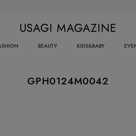
USAGI MAGAZINE
ASHION
BEAUTY
KIDS&BABY
EVE
GPH0124M0042