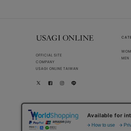
CAT
USAGI ONLINE
WOM
OFFICIAL SITE
MEN
COMPANY
USAGI ONLINE TAIWAN
X
facebook
instagram
LINE