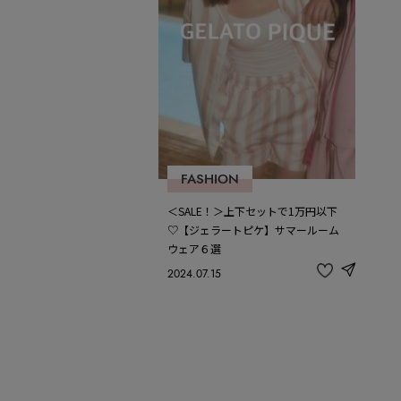
FASHION
＜SALE！＞上下セットで1万円以下
♡【ジェラートピケ】サマールーム
ウェア６選
2024.07.15
share
記
事
を
お
気
に
入
り