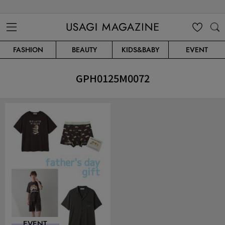
USAGI MAGAZINE
MENU
MY
SEARC
FASHION
BEAUTY
KIDS&BABY
EVENT
CLIP
H
GPH0125M0072
EVENT