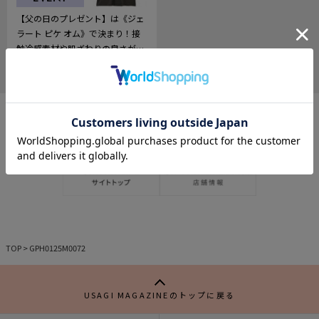
【父の日のプレゼント】は《ジェ
ラート ピケ オム》で決まり！接
触冷感素材や肌ざわりの良さが魅
力♡
2025.05.30
585
記
事
を
お
気
に
入
り
TOP
>
GPH0125M0072
USAGI MAGAZINEのトップに戻る