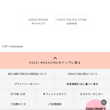
を
を
お
お
気
気
に
に
入
入
り
り
TOP
>
milaowen
USAGI MAGAZINEのトップに戻る
MA CARD FOR GO GREENについて
USAGI ONLINEについて
プライバシーポリシー
特定商取引法に基づく表示
STORE LIST
オフィシャルサイト
カスタマーセンター
×
ご利用ガイド
ご利用規約
会社概要
USAGI ONLINEで