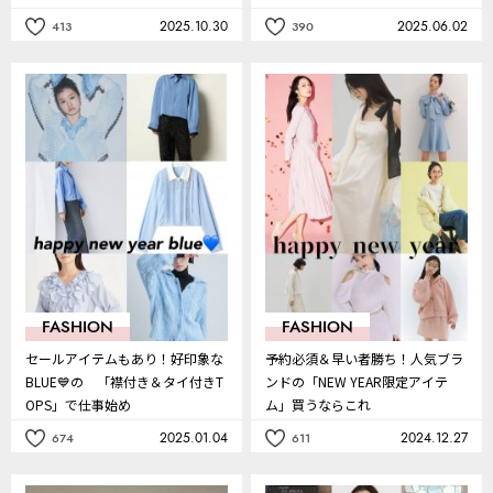
ルゾン」」どう着る？
2025.10.30
2025.06.02
413
390
記
記
事
事
を
を
お
お
気
気
に
に
入
入
り
り
FASHION
FASHION
セールアイテムもあり！好印象な
予約必須＆早い者勝ち！人気ブラ
BLUE💙の 「襟付き＆タイ付きT
ンドの「NEW YEAR限定アイテ
OPS」で仕事始め
ム」買うならこれ
2025.01.04
2024.12.27
674
611
記
記
事
事
を
を