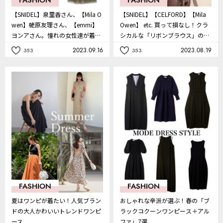
FASHION
FASHION
【SNIDEL】泉里香さん、【Mila O
【SNIDEL】【CELFORD】【Mila
wen】蛯原友理さん、【emmi】
Owen】 etc. 買って損なし！クラ
ヨンアさん。憧れの女性達が着こ
シカルな「リボンブラウス」の名
なす秋の新作動画が素敵！
品
2023.09.16
2023.08.19
353
353
記
記
事
事
を
を
お
お
気
気
に
に
入
入
り
り
FASHION
FASHION
夏はワンピが着たい！人気ブラン
おしゃれな辛派が選ぶ！春の「ブ
ドの大人かわいいトレンドワンピ
ラックコクーンワンピース＋アル
ース
ファ」7選