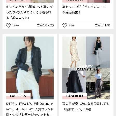
キレイめだから通勤にも！夏にぴ
裏ヒット中♡「ピンクのコート」
ったり⭐︎ひんやりほっそり着られ
が完売続出！
る「ポロニット」
2026.05.20
2025.11.10
1296
266
記
記
事
事
を
を
お
お
気
気
に
に
入
入
り
り
FASHION
FASHION
SNIDEL、FRAY I.D、MilaOwen、e
雨の日が楽しみになる♡売れてる
mmi、MIESROE etc. 人気ブランド
「撥水ボトム」10選
別・旬の「レザージャケット＆ブ