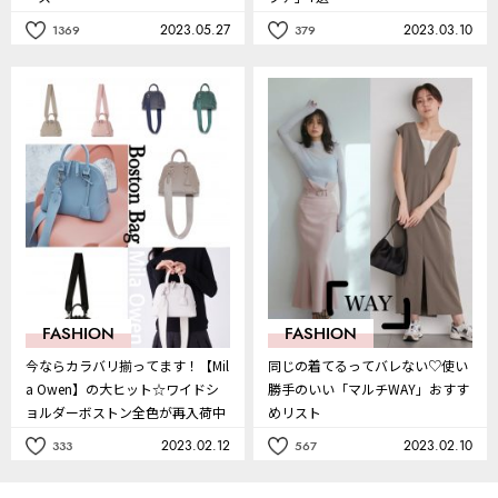
2023.05.27
2023.03.10
1369
379
記
記
事
事
を
を
お
お
気
気
に
に
入
入
り
り
FASHION
FASHION
今ならカラバリ揃ってます！【Mil
同じの着てるってバレない♡使い
a Owen】の大ヒット☆ワイドシ
勝手のいい「マルチWAY」おすす
ョルダーボストン全色が再入荷中
めリスト
2023.02.12
2023.02.10
333
567
記
記
事
事