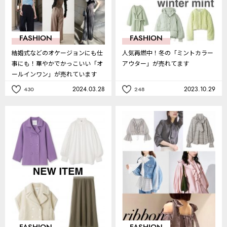
FASHION
FASHION
結婚式などのオケージョンにも仕
人気再燃中！冬の「ミントカラー
事にも！華やかでかっこいい「オ
アウター」が売れてます
ールインワン」が売れています
2024.03.28
2023.10.29
430
248
記
記
事
事
を
を
お
お
気
気
に
に
入
入
り
り