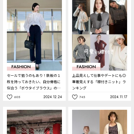
お
お
気
気
に
に
入
入
り
り
FASHION
FASHION
セールで狙うのもあり！鉄板の１
上品見えして仕事やデートにも◎
枚を持っておきたい、自分骨格に
華奢見えする「襟付きニット」ラ
似合う「ボウタイブラウス」の見
ンキング
つけ方
2024.12.24
2024.11.17
605
745
記
記
事
事
を
を
お
お
気
気
に
に
入
入