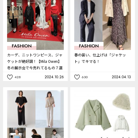
り
り
FASHION
FASHION
カーデ、ニットワンピース、ジャ
春の装い、仕上げは「ジャケッ
ケットが絶好調！【Mila Owen】
ト」でキマる！
冬の展示会で今売れてるもの７選
2024.10.26
2024.04.13
428
630
記
記
事
事
を
を
お
お
気
気
に
に
入
入
り
り