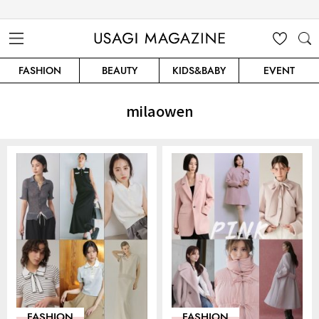
USAGI MAGAZINE
MENU
MY
SEARC
FASHION
BEAUTY
KIDS&BABY
EVENT
CLIP
H
milaowen
FASHION
FASHION