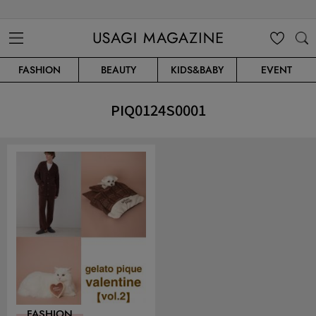
USAGI MAGAZINE
MENU
MY
SEARC
FASHION
BEAUTY
KIDS&BABY
EVENT
CLIP
H
PIQ0124S0001
FASHION