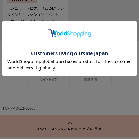
【ジェラートピケ】《2024バレン
タイン》コレクション！パートナ
ー用、ワンちゃん・ネコちゃん用
に♡＜vol.2＞
2024.01.26
552
記
事
を
お
気
に
入
り
TOP
>
PIQ0124S0001
USAGI MAGAZINEのトップに戻る